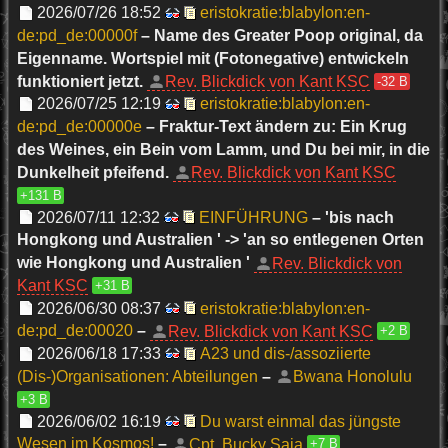
2026/07/26 18:52
eristokratie:blabylon:en-
de:pd_de:00000f
– Name des Greater Poop original, da
Eigenname. Wortspiel mit (Fotonegative) entwickeln
funktioniert jetzt.
Rev. Blickdick von Kant KSC
-32 B
2026/07/25 12:19
eristokratie:blabylon:en-
de:pd_de:00000e
– Fraktur-Text ändern zu: Ein Krug
des Weines, ein Bein vom Lamm, und Du bei mir, in die
Dunkelheit pfeifend.
Rev. Blickdick von Kant KSC
+131 B
2026/07/11 12:32
EINFÜHRUNG
– 'bis nach
Hongkong und Australien ' -> 'an so entlegenen Orten
wie Hongkong und Australien '
Rev. Blickdick von
Kant KSC
+31 B
2026/06/30 08:37
eristokratie:blabylon:en-
de:pd_de:00020
–
Rev. Blickdick von Kant KSC
+2 B
2026/06/18 17:33
A23 und dis-/assoziierte
(Dis-)Organisationen: Abteilungen
–
Bwana Honolulu
+3 B
2026/06/02 16:19
Du warst einmal das jüngste
Wesen im Kosmos!
–
Cpt. Bucky Saia
+7 B