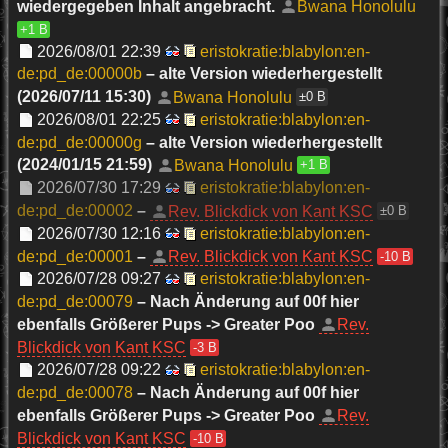
wiedergegeben Inhalt angebracht.
Bwana Honolulu
+1 B
2026/08/01 22:39
eristokratie:blabylon:en-
de:pd_de:00000b
– alte Version wiederhergestellt
(2026/07/11 15:30)
Bwana Honolulu
±0 B
2026/08/01 22:25
eristokratie:blabylon:en-
de:pd_de:00000g
– alte Version wiederhergestellt
(2024/01/15 21:59)
Bwana Honolulu
+1 B
2026/07/30 17:29
eristokratie:blabylon:en-
de:pd_de:00002
–
Rev. Blickdick von Kant KSC
±0 B
2026/07/30 12:16
eristokratie:blabylon:en-
de:pd_de:00001
–
Rev. Blickdick von Kant KSC
-10 B
2026/07/28 09:27
eristokratie:blabylon:en-
de:pd_de:00079
– Nach Änderung auf 00f hier
ebenfalls Größerer Pups -> Greater Poo
Rev.
Blickdick von Kant KSC
-3 B
2026/07/28 09:22
eristokratie:blabylon:en-
de:pd_de:00078
– Nach Änderung auf 00f hier
ebenfalls Größerer Pups -> Greater Poo
Rev.
Blickdick von Kant KSC
-10 B