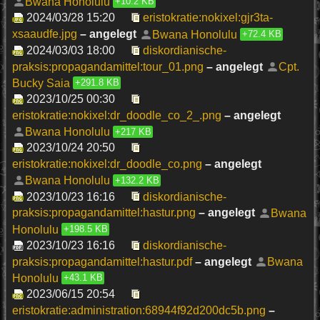
Bwana Honolulu
+10.2 KB
2024/03/28 15:20
eristokratie:nokixel:gjr3ta-
xsaaudfe.jpg
– angelegt
Bwana Honolulu
+72.4 KB
2024/03/03 18:00
diskordianische-
praksis:propagandamittel:tour_01.png
– angelegt
Cpt.
Bucky Saia
+291.8 KB
2023/10/25 00:30
eristokratie:nokixel:dr_doodle_co_2_.png
– angelegt
Bwana Honolulu
+217 KB
2023/10/24 20:50
eristokratie:nokixel:dr_doodle_co.png
– angelegt
Bwana Honolulu
+132.2 KB
2023/10/23 16:16
diskordianische-
praksis:propagandamittel:hastur.png
– angelegt
Bwana
Honolulu
+198.5 KB
2023/10/23 16:16
diskordianische-
praksis:propagandamittel:hastur.pdf
– angelegt
Bwana
Honolulu
+43.1 KB
2023/06/15 20:54
eristokratie:administration:68944f92d200dc5b.png
–