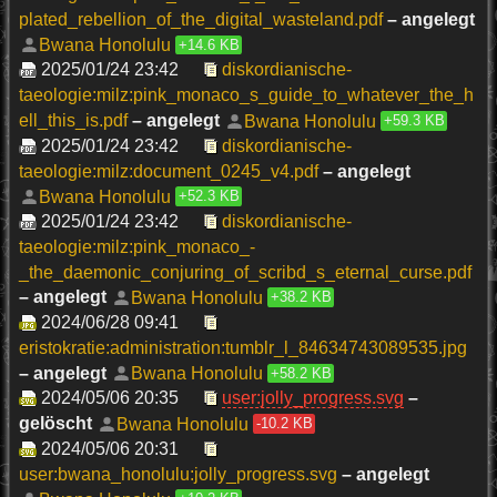
plated_rebellion_of_the_digital_wasteland.pdf
– angelegt
Bwana Honolulu
+14.6 KB
2025/01/24 23:42
diskordianische-
taeologie:milz:pink_monaco_s_guide_to_whatever_the_h
ell_this_is.pdf
– angelegt
Bwana Honolulu
+59.3 KB
2025/01/24 23:42
diskordianische-
taeologie:milz:document_0245_v4.pdf
– angelegt
Bwana Honolulu
+52.3 KB
2025/01/24 23:42
diskordianische-
taeologie:milz:pink_monaco_-
_the_daemonic_conjuring_of_scribd_s_eternal_curse.pdf
– angelegt
Bwana Honolulu
+38.2 KB
2024/06/28 09:41
eristokratie:administration:tumblr_l_84634743089535.jpg
– angelegt
Bwana Honolulu
+58.2 KB
2024/05/06 20:35
user:jolly_progress.svg
–
gelöscht
Bwana Honolulu
-10.2 KB
2024/05/06 20:31
user:bwana_honolulu:jolly_progress.svg
– angelegt