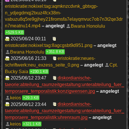
eristokratie:nokixel:tag:aqmknzcdvnk_gbtxgp-
n_ydjegdmqj2txuz4fcx38m-
vabuzu8q5re9gjhey21firomsfa7elayqmvuc7ob7n3t2qe3dr
n7meatnu14.mp4
– angelegt
Bwana Honolulu
+529.5 KB
2025/06/24 00:11
eristokratie:nokixel:tag:8agcgsbt9d951.png
– angelegt
Bwana Honolulu
+351.8 KB
2025/06/16 21:33
eristokratie:neues-
schriftwerk:neu_exzess_seite_0.png
– angelegt
Cpt.
Bucky Saia
+230.1 KB
2025/06/12 23:47
diskordianische-
taeorie:abteilung_raumzeitgestaltung:unterabteilung_fuer_
temporaere_temporalistik:konzigwensen.jpg
– angelegt
keios
+29.3 KB
2025/06/12 23:44
diskordianische-
taeorie:abteilung_raumzeitgestaltung:unterabteilung_fuer_
temporaere_temporalistik:uhrenraum.jpg
– angelegt
keios
+321.1 KB