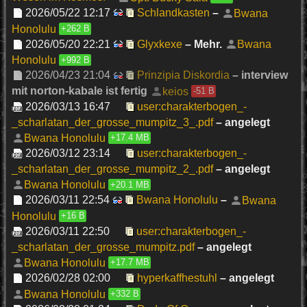
2026/05/22 12:17
Schlandkasten
–
Bwana
Honolulu
+262 B
2026/05/20 22:21
Glyxkexe
– Mehr.
Bwana
Honolulu
+992 B
2026/04/23 21:04
Prinzipia Diskordia
– interview
mit norton-kabale ist fertig
keios
-51 B
2026/03/13 16:47
user:charakterbogen_-
_scharlatan_der_grosse_mumpitz_3_.pdf
– angelegt
Bwana Honolulu
+17.4 MB
2026/03/12 23:14
user:charakterbogen_-
_scharlatan_der_grosse_mumpitz_2_.pdf
– angelegt
Bwana Honolulu
+20.1 MB
2026/03/11 22:54
Bwana Honolulu
–
Bwana
Honolulu
+16 B
2026/03/11 22:50
user:charakterbogen_-
_scharlatan_der_grosse_mumpitz.pdf
– angelegt
Bwana Honolulu
+17.7 MB
2026/02/28 02:00
hyperkaffhestuhl
– angelegt
Bwana Honolulu
+332 B