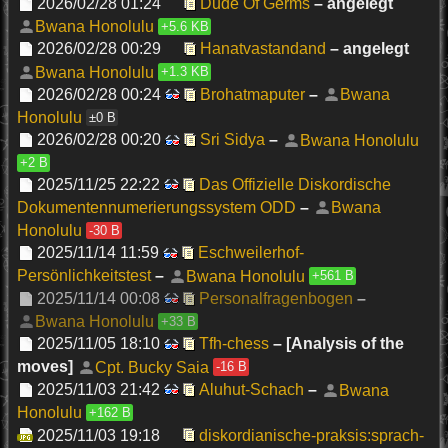
2026/02/28 01:24
Dude Of Germs
– angelegt
Bwana Honolulu
+5.6 KB
2026/02/28 00:29
Hanatvastandand
– angelegt
Bwana Honolulu
+1.3 KB
2026/02/28 00:24
Brohatmaputer
–
Bwana
Honolulu
±0 B
2026/02/28 00:20
Sri Sidya
–
Bwana Honolulu
+2 B
2025/11/25 22:22
Das Offizielle Diskordische
Dokumentennumerierungssystem ODD
–
Bwana
Honolulu
-30 B
2025/11/14 11:59
Eschweilerhof-
Persönlichkeitstest
–
Bwana Honolulu
+561 B
2025/11/14 00:08
Personalfragenbogen
–
Bwana Honolulu
+33 B
2025/11/05 18:10
Tfh-chess
– [Analysis of the
moves]
Cpt. Bucky Saia
-16 B
2025/11/03 21:42
Aluhut-Schach
–
Bwana
Honolulu
+162 B
2025/11/03 19:18
diskordianische-praksis:sprach-