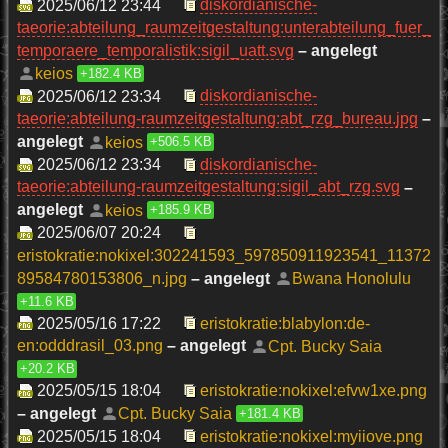
2025/06/12 23:44
diskordianische-
taeorie:abteilung_raumzeitgestaltung:unterabteilung_fuer_
temporaere_temporalistik:sigil_uatt.svg
– angelegt
keios
+182.4 KB
2025/06/12 23:34
diskordianische-
taeorie:abteilung-raumzeitgestaltung:abt_rzg_bureau.jpg
–
angelegt
keios
+506.5 KB
2025/06/12 23:34
diskordianische-
taeorie:abteilung-raumzeitgestaltung:sigil_abt_rzg.svg
–
angelegt
keios
+185.9 KB
2025/06/07 20:24
eristokratie:nokixel:302241593_597850911923541_11372
89584780153806_n.jpg
– angelegt
Bwana Honolulu
+11.6 KB
2025/05/16 17:22
eristokratie:blabylon:de-
en:odddrasil_03.png
– angelegt
Cpt. Bucky Saia
+20.2 KB
2025/05/15 18:04
eristokratie:nokixel:efvw1xe.png
– angelegt
Cpt. Bucky Saia
+181.4 KB
2025/05/15 18:04
eristokratie:nokixel:myiiove.png