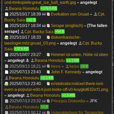
und-trinkspiele:great_ice_ball_earth.jpg
– angelegt
Bwana Honolulu
+176.5 KB
2025/10/17 18:39
Evokation von Gruad
–
Cpt.
Bucky Saia
+47 B
2025/10/17 18:34
Serape (englisch)
– [The fallen
serape]
Cpt. Bucky Saia
+54 B
2025/10/17 18:33
diskordianische-
taeologie:milz:gruad_03.png
– angelegt
Cpt. Bucky
Saia
+37.6 KB
2025/10/07 23:27
Himmel ist unten, Hölle ist oben
– angelegt ⚓
Bwana Honolulu
+1.1 KB
2025/09/13 18:21
keios
–
keios
+4 B
2025/07/13 23:43
John F. Kennedy
– angelegt
Bwana Honolulu
+2.1 KB
2025/07/13 23:40
eristokratie:nokixel:there-isnt-
even-a-popular-edit-it-just-looks-off-v0-kuygkd632icf1.png
– angelegt
Bwana Honolulu
+1.5 MB
2025/07/13 23:32
Prinzipia Diskordia
– JFK
Bwana Honolulu
+4 B
2025/07/13 00:12
Unterabteilung für Temporäre