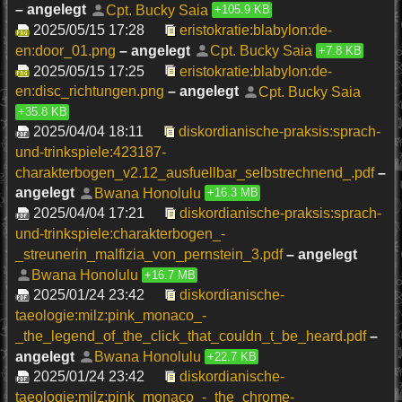
– angelegt
Cpt. Bucky Saia
+105.9 KB
2025/05/15 17:28
eristokratie:blabylon:de-
en:door_01.png
– angelegt
Cpt. Bucky Saia
+7.8 KB
2025/05/15 17:25
eristokratie:blabylon:de-
en:disc_richtungen.png
– angelegt
Cpt. Bucky Saia
+35.8 KB
2025/04/04 18:11
diskordianische-praksis:sprach-
und-trinkspiele:423187-
charakterbogen_v2.12_ausfuellbar_selbstrechnend_.pdf
–
angelegt
Bwana Honolulu
+16.3 MB
2025/04/04 17:21
diskordianische-praksis:sprach-
und-trinkspiele:charakterbogen_-
_streunerin_malfizia_von_pernstein_3.pdf
– angelegt
Bwana Honolulu
+16.7 MB
2025/01/24 23:42
diskordianische-
taeologie:milz:pink_monaco_-
_the_legend_of_the_click_that_couldn_t_be_heard.pdf
–
angelegt
Bwana Honolulu
+22.7 KB
2025/01/24 23:42
diskordianische-
taeologie:milz:pink_monaco_-_the_chrome-