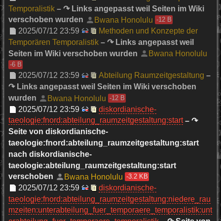
Temporalistik
– ↷ Links angepasst weil Seiten im Wiki
verschoben wurden
Bwana Honolulu
-12 B
2025/07/12 23:59
Methoden und Konzepte der
Temporären Temporalistik
– ↷ Links angepasst weil
Seiten im Wiki verschoben wurden
Bwana Honolulu
-6 B
2025/07/12 23:59
Abteilung Raumzeitgestaltung
–
↷ Links angepasst weil Seiten im Wiki verschoben
wurden
Bwana Honolulu
-12 B
2025/07/12 23:59
diskordianische-
taeologie:fnord:abteilung_raumzeitgestaltung:start
– ↷
Seite von diskordianische-
taeologie:fnord:abteilung_raumzeitgestaltung:start
nach diskordianische-
taeologie:abteilung_raumzeitgestaltung:start
verschoben
Bwana Honolulu
-3.2 KB
2025/07/12 23:59
diskordianische-
taeologie:fnord:abteilung_raumzeitgestaltung:niedere_rau
mzeiten:unterabteilung_fuer_temporaere_temporalistik:unt