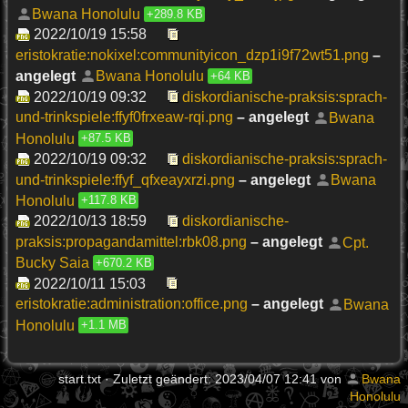
Bwana Honolulu
+289.8 KB
2022/10/19 15:58
eristokratie:nokixel:communityicon_dzp1i9f72wt51.png
–
angelegt
Bwana Honolulu
+64 KB
2022/10/19 09:32
diskordianische-praksis:sprach-
und-trinkspiele:ffyf0frxeaw-rqi.png
– angelegt
Bwana
Honolulu
+87.5 KB
2022/10/19 09:32
diskordianische-praksis:sprach-
und-trinkspiele:ffyf_qfxeayxrzi.png
– angelegt
Bwana
Honolulu
+117.8 KB
2022/10/13 18:59
diskordianische-
praksis:propagandamittel:rbk08.png
– angelegt
Cpt.
Bucky Saia
+670.2 KB
2022/10/11 15:03
eristokratie:administration:office.png
– angelegt
Bwana
Honolulu
+1.1 MB
start.txt
· Zuletzt geändert: 2023/04/07 12:41 von
Bwana
Honolulu