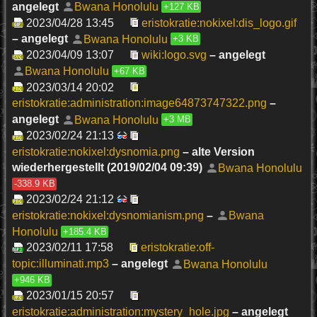
angelegt
Bwana Honolulu
+127 KB
2023/04/28 13:45
eristokratie:nokixel:dis_logo.gif
– angelegt
Bwana Honolulu
+3 KB
2023/04/09 13:07
wiki:logo.svg
– angelegt
Bwana Honolulu
+67 KB
2023/03/14 20:02
eristokratie:administration:image64873747322.png
–
angelegt
Bwana Honolulu
+3 MB
2023/02/24 21:13
eristokratie:nokixel:dysnomia.png
– alte Version
wiederhergestellt (2019/02/04 09:39)
Bwana Honolulu
-338.9 KB
2023/02/24 21:12
eristokratie:nokixel:dysnomianism.png
–
Bwana
Honolulu
+185.4 KB
2023/02/11 17:58
eristokratie:off-
topic:illuminati.mp3
– angelegt
Bwana Honolulu
+946 KB
2023/01/15 20:57
eristokratie:administration:mystery_hole.jpg
– angelegt