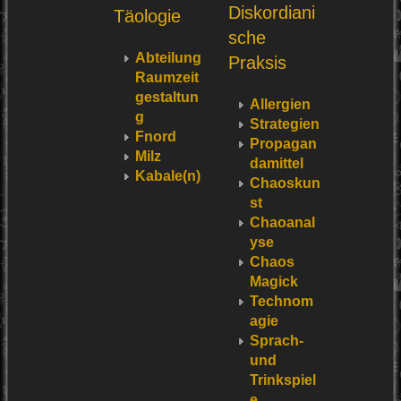
Diskordiani
Täologie
sche
Abteilung
Praksis
Raumzeit
gestaltun
Allergien
g
Strategien
Fnord
Propagan
Milz
damittel
Kabale(n)
Chaoskun
st
Chaoanal
yse
Chaos
Magick
Technom
agie
Sprach-
und
Trinkspiel
e