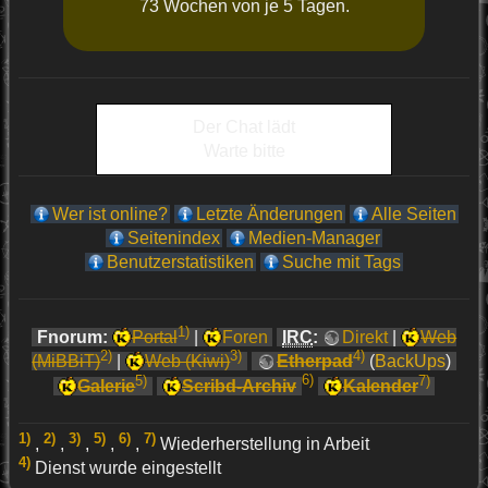
73 Wochen von je 5 Tagen.
Der Chat lädt
Warte bitte
Wer ist online?
Letzte Änderungen
Alle Seiten
Seitenindex
Medien-Manager
Benutzerstatistiken
Suche mit Tags
1)
Fnorum:
Portal
|
Foren
IRC
:
Direkt
|
Web
2)
3)
4)
(MiBBiT)
|
Web (Kiwi)
Etherpad
(
BackUps
)
5)
6)
7)
Galerie
Scribd-Archiv
Kalender
1)
2)
3)
5)
6)
7)
,
,
,
,
,
Wiederherstellung in Arbeit
4)
Dienst wurde eingestellt