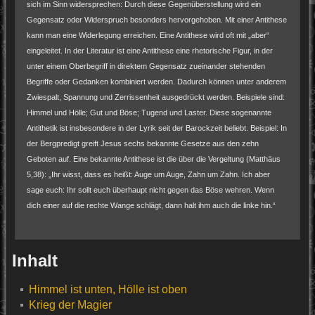
sich im Sinn widersprechen: Durch diese Gegenüberstellung wird ein
Gegensatz oder Widerspruch besonders hervorgehoben. Mit einer Antithese
kann man eine Widerlegung erreichen. Eine Antithese wird oft mit „aber“
eingeleitet. In der Literatur ist eine Antithese eine rhetorische Figur, in der
unter einem Oberbegriff in direktem Gegensatz zueinander stehenden
Begriffe oder Gedanken kombiniert werden. Dadurch können unter anderem
Zwiespalt, Spannung und Zerrissenheit ausgedrückt werden. Beispiele sind:
Himmel und Hölle; Gut und Böse; Tugend und Laster. Diese sogenannte
Antithetik ist insbesondere in der Lyrik seit der Barockzeit beliebt. Beispiel: In
der Bergpredigt greift Jesus sechs bekannte Gesetze aus den zehn
Geboten auf. Eine bekannte Antithese ist die über die Vergeltung (Matthäus
5,38): „Ihr wisst, dass es heißt: Auge um Auge, Zahn um Zahn. Ich aber
sage euch: Ihr sollt euch überhaupt nicht gegen das Böse wehren. Wenn
dich einer auf die rechte Wange schlägt, dann halt ihm auch die linke hin.“
Inhalt
Himmel ist unten, Hölle ist oben
Krieg der Magier