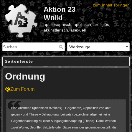
zum Inhalt springen
Aktion 23
Wniki
aphilosophisch, apolitisch, areligiös,
akünstlerisch, asexuell
Seitenleiste
Ordnung
Zum Forum
Eine Antithese (griechisch αντίθεσις – Gegensatz, Opposition von anti~ –
gegen~ und These – Behauptung, Leitsatz) bezeichnet allgemein eine
Gegenbehauptung zu einer Ausgangsbehauptung (These). Dabei werden
zwei Wörter, Begriffe, Satzteile oder Sätze einander gegenübergestellt, die