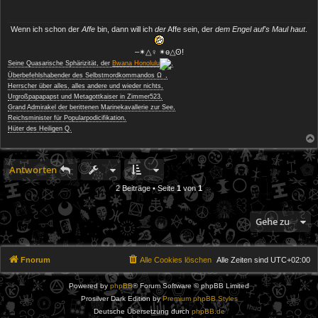
Wenn ich schon der
Affe
bin, dann will ich
der
Affe sein, der
dem Engel auf's Maul haut
.
‒✴△♀ ✴ө△ʘ!
Seine Quasarische Sphärizität, der
Bwana Honolulu
,
−
Überbefehlshabender des Selbstmordkommandos Ω
,
Herrscher über alles, alles andere und wieder nichts,
Urgroßpapapapst und Metagottkaiser in Zimmer523,
Grand Admirakel der berittenen Marinekavallerie zur See,
Reichsminister für Popularpodicifikation,
Hüter des Heiligen Q.
Antworten
2 Beiträge • Seite
1
von
1
Gehe zu
Fnorum
Alle Cookies löschen
Alle Zeiten sind
UTC+02:00
Powered by
phpBB
® Forum Software © phpBB Limited
Prosilver Dark Edition by
Premium phpBB Styles
Deutsche Übersetzung durch
phpBB.de