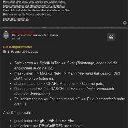
Herrscher über alles, alles andere und wieder nichts,
Urgroßpapapapst und Metagottkaiser in Zimmer523,
Grand Admirakel der berittenen Marinekavallerie zur See,
Reichsminister für Popularpodicifikation,
Hüter des Heiligen Q.
Bwana Honolulu
Hausmeistens|Hausmeister|Hausm
eisterin
Re: Känguruwörter
B
3. Februar 2026, 20:29
e
i
t
Spielkarten => SpielKArTen => Skat
(Teilmenge, aber sind die
r
englischen auch häufig)
a
g
maskulinen => MAskuliNeN => Mann
(niemand hat gesagt, daß
Deklination verboten ist)
charismatische => CHARisMatischE => Charme
(dito)
überraschend => überRASCHend => rasch
(naja, vermutlich
derselbe Wortstamm)
Fallschirmsprung => FaLlschirmsprUnG => Flug
(semantisch nahe
dran...)
Anti-Känguruwörter:
geschieden => gEscHiEden => Ehe
resignieren => REsiGnIEREN => regieren