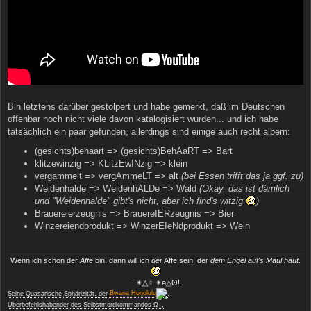
Bin letztens darüber gestolpert und habe gemerkt, daß im Deutschen
offenbar noch nicht viele davon katalogisiert wurden... und ich habe
tatsächlich ein paar gefunden, allerdings sind einige auch recht albern:
(gesichts)behaart => (gesichts)BehAaRT => Bart
klitzewinzig => KLitzEwINzig => klein
vergammelt => vergAmmeLT => alt
(bei Essen trifft das ja ggf. zu)
Weidenhalde => WeidenhALDe => Wald
(Okay, das ist dämlich
und "Weidenhalde" gibt's nicht, aber ich find's witzig
)
Brauereierzeugnis => BrauereIERzeugnis => Bier
Winzereiendprodukt => WinzerEIeNdprodukt => Wein
Wenn ich schon der
Affe
bin, dann will ich
der
Affe sein, der
dem Engel auf's Maul haut
.
‒✴△♀ ✴ө△ʘ!
Seine Quasarische Sphärizität, der
Bwana Honolulu
,
−
Überbefehlshabender des Selbstmordkommandos Ω
,