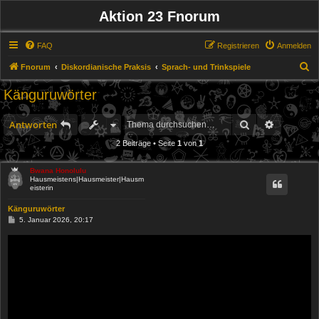
Aktion 23 Fnorum
FAQ
Registrieren
Anmelden
S
Fnorum
Diskordianische Praksis
Sprach- und Trinkspiele
u
Känguruwörter
c
h
Suche
Erweitert
Antworten
e
2 Beiträge • Seite
1
von
1
Bwana Honolulu
Hausmeistens|Hausmeister|Hausm
eisterin
Känguruwörter
B
5. Januar 2026, 20:17
e
i
t
r
a
g