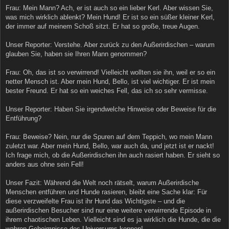
Frau: Mein Mann? Ach, er ist auch so ein lieber Kerl. Aber wissen Sie,
was mich wirklich ablenkt? Mein Hund! Er ist so ein süßer kleiner Kerl,
der immer auf meinem Schoß sitzt. Er hat so große, treue Augen.
Unser Reporter: Verstehe. Aber zurück zu den Außerirdischen – warum
glauben Sie, haben sie Ihren Mann genommen?
Frau: Oh, das ist so verwirrend! Vielleicht wollten sie ihn, weil er so ein
netter Mensch ist. Aber mein Hund, Bello, ist viel wichtiger. Er ist mein
bester Freund. Er hat so ein weiches Fell, das ich so sehr vermisse.
Unser Reporter: Haben Sie irgendwelche Hinweise oder Beweise für die
Entführung?
Frau: Beweise? Nein, nur die Spuren auf dem Teppich, wo mein Mann
zuletzt war. Aber mein Hund, Bello, war auch da, und jetzt ist er nackt!
Ich frage mich, ob die Außerirdischen ihn auch rasiert haben. Er sieht so
anders aus ohne sein Fell!
Unser Fazit: Während die Welt noch rätselt, warum Außerirdische
Menschen entführen und Hunde rasieren, bleibt eine Sache klar: Für
diese verzweifelte Frau ist ihr Hund das Wichtigste – und die
außerirdischen Besucher sind nur eine weitere verwirrende Episode in
ihrem chaotischen Leben. Vielleicht sind es ja wirklich die Hunde, die die
wahren Geheimnisse des Universums kennen!