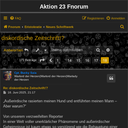
Aktion 23 Fnorum
FAQ
Registrieren
Anmelden
S
Fnorum
Eristokratie
Neues Schriftwerk
u
diskordische Zeitschrift!?
c
h
Suche
Erweitert
Antworten
e
Seite
18
von
18
1
14
15
16
17
18
Vorherige
171 Beiträge
…
Cpt. Bucky Saia
Warlord der Herzen|Warlord der Herzen|Warlady
der Herzen
Re: diskordische Zeitschrift!?
B
16. Juni 2025, 21:17
e
i
„Außerirdische rasierten meinen Hund und entführten meinen Mann –
t
Aber warum?“
r
a
g
Von unserem verzweifelten Reporter
In einer Welt voller unerklärlicher Phänomene und außerirdischer
Geheimnisse ist kaum etwas so verstörend wie die Behauptung einer