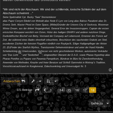
"Wir sind nicht der Abschaum. Wir sind der schillernde, toxische Schleim der auf dem
Abschaum schwimmt ..."
Seine Spektralität Cpt. Bucky "Saia" Sternentänzer
alias Papst Cerrynt Eiledol von Welodd alias Nede E Lym von Leng alias Baktus Paradonti alias Dr.
Dromis Seth, Master Phool im Outer Space, (Mitbe)Gründer der Univers-City of Sockovia, Moonman
Winter Dream, aus der dritten Vergangenheit, General Error der Invasionstruppen, Captain der ersten
erisischen Kompanei westlich von Osten, Hüter des hailigen GNARV und anderer nutzloser Dinge,
Dunkelelfischer Bischof von Betty, Vorstand der Company auf Lebenszeit, Ernenner des Fonsis auf
Zeit, der während eines Bades ehrenhaft erleuchtete, Beschützer des rauchenden Orakels am Stiel,
exzellenter Züchter der feinsten Flugaffen nördlich von Reykjavík, Eiliger Hailigenpfleger der Aktion
23, (Er)Finder des Starfish Mythos, Transluzenter Geheimniskrämer und unter der Hand Händler,
Schieberkönig der Unwissenden, Verfasser von nicht geschriebenen Werken, autorisierter Verkäufer
TM
TM
von "Das Licht
" und "Seelenheil
", eingeweihter Oberanti der D.A.D. sowie Pharao Hypothep alias
Pharao Pontifex zu Popanz von Paranoia Panoptikum, Bürokrat im Büro für Zweckentfremdung,
Anwender von Methoden, Knazler und freier Beratzer auf Schloß Gammelot in Mottrop´s Tradition,
Vorsichtsratsaufstand im Konglomerat, Eidechsenkönig und Universalgott Nr. 5
Antworten
Seite
18
von
18
1
14
15
16
17
18
Vorherige
171 Beiträge
…
Gehe zu