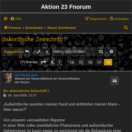
Aktion 23 Fnorum
FAQ
Registrieren
Anmelden
S
Fnorum
Eristokratie
Neues Schriftwerk
u
diskordische Zeitschrift!?
c
h
Suche
Erweitert
Antworten
e
Seite
18
von
18
1
14
15
16
17
18
Vorherige
171 Beiträge
…
Cpt. Bucky Saia
Warlord der Herzen|Warlord der Herzen|Warlady
der Herzen
Re: diskordische Zeitschrift!?
B
16. Juni 2025, 21:17
e
i
„Außerirdische rasierten meinen Hund und entführten meinen Mann –
t
Aber warum?“
r
a
g
Von unserem verzweifelten Reporter
In einer Welt voller unerklärlicher Phänomene und außerirdischer
Geheimnisse ist kaum etwas so verstörend wie die Behauptung einer