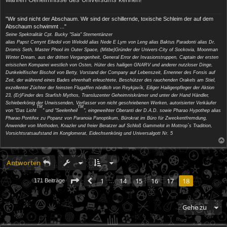
"Wir sind nicht der Abschaum. Wir sind der schillernde, toxische Schleim der auf dem
Abschaum schwimmt ..."
Seine Spektralität Cpt. Bucky "Saia" Sternentänzer
alias Papst Cerrynt Eiledol von Welodd alias Nede E Lym von Leng alias Baktus Paradonti alias Dr.
Dromis Seth, Master Phool im Outer Space, (Mitbe)Gründer der Univers-City of Sockovia, Moonman
Winter Dream, aus der dritten Vergangenheit, General Error der Invasionstruppen, Captain der ersten
erisischen Kompanei westlich von Osten, Hüter des hailigen GNARV und anderer nutzloser Dinge,
Dunkelelfischer Bischof von Betty, Vorstand der Company auf Lebenszeit, Ernenner des Fonsis auf
Zeit, der während eines Bades ehrenhaft erleuchtete, Beschützer des rauchenden Orakels am Stiel,
exzellenter Züchter der feinsten Flugaffen nördlich von Reykjavík, Eiliger Hailigenpfleger der Aktion
23, (Er)Finder des Starfish Mythos, Transluzenter Geheimniskrämer und unter der Hand Händler,
Schieberkönig der Unwissenden, Verfasser von nicht geschriebenen Werken, autorisierter Verkäufer
TM
TM
von "Das Licht
" und "Seelenheil
", eingeweihter Oberanti der D.A.D. sowie Pharao Hypothep alias
Pharao Pontifex zu Popanz von Paranoia Panoptikum, Bürokrat im Büro für Zweckentfremdung,
Anwender von Methoden, Knazler und freier Beratzer auf Schloß Gammelot in Mottrop´s Tradition,
Vorsichtsratsaufstand im Konglomerat, Eidechsenkönig und Universalgott Nr. 5
Antworten
Seite
18
von
18
1
14
15
16
17
18
Vorherige
171 Beiträge
…
Gehe zu