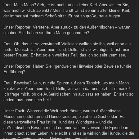
Frau: Mein Mann? Ach, er ist auch so ein lieber Kerl. Aber wissen Sie,
was mich wirklich ablenkt? Mein Hund! Er ist so ein süßer kleiner Kerl,
der immer auf meinem Schoß sitzt. Er hat so große, treue Augen.
Unser Reporter: Verstehe. Aber zurück zu den Außerirdischen – warum
glauben Sie, haben sie Ihren Mann genommen?
Frau: Oh, das ist so verwirrend! Vielleicht wollten sie ihn, weil er so ein
netter Mensch ist. Aber mein Hund, Bello, ist viel wichtiger. Er ist mein
bester Freund. Er hat so ein weiches Fell, das ich so sehr vermisse.
Unser Reporter: Haben Sie irgendwelche Hinweise oder Beweise für die
Entführung?
Frau: Beweise? Nein, nur die Spuren auf dem Teppich, wo mein Mann
zuletzt war. Aber mein Hund, Bello, war auch da, und jetzt ist er nackt!
Ich frage mich, ob die Außerirdischen ihn auch rasiert haben. Er sieht so
anders aus ohne sein Fell!
Unser Fazit: Während die Welt noch rätselt, warum Außerirdische
Menschen entführen und Hunde rasieren, bleibt eine Sache klar: Für
diese verzweifelte Frau ist ihr Hund das Wichtigste – und die
außerirdischen Besucher sind nur eine weitere verwirrende Episode in
ihrem chaotischen Leben. Vielleicht sind es ja wirklich die Hunde, die die
wahren Geheimnisse des Universums kennen!