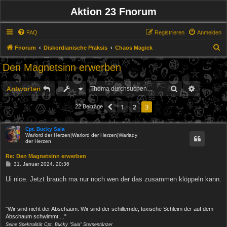
Aktion 23 Fnorum
FAQ
Registrieren
Anmelden
S
Fnorum
Diskordianische Praksis
Chaos Magick
u
Den Magnetsinn erwerben
c
h
Suche
Erweitert
Antworten
e
1
2
3
Vorherige
22 Beiträge
Cpt. Bucky Saia
Warlord der Herzen|Warlord der Herzen|Warlady
der Herzen
Re: Den Magnetsinn erwerben
B
31. Januar 2024, 20:36
e
i
Ui nice. Jetzt brauch ma nur noch wen der das zusammen klöppeln kann.
t
r
a
g
"Wir sind nicht der Abschaum. Wir sind der schillernde, toxische Schleim der auf dem
Abschaum schwimmt ..."
Seine Spektralität Cpt. Bucky "Saia" Sternentänzer