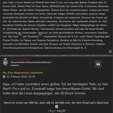
alias Papst Cerrynt Eiledol von Welodd alias Nede E Lym von Leng alias Baktus Paradonti alias Dr.
Dromis Seth, Master Phool im Outer Space, (Mitbe)Gründer der Univers-City of Sockovia, Moonman
Winter Dream, aus der dritten Vergangenheit, General Error der Invasionstruppen, Captain der ersten
erisischen Kompanei westlich von Osten, Hüter des hailigen GNARV und anderer nutzloser Dinge,
Dunkelelfischer Bischof von Betty, Vorstand der Company auf Lebenszeit, Ernenner des Fonsis auf
Zeit, der während eines Bades ehrenhaft erleuchtete, Beschützer des rauchenden Orakels am Stiel,
exzellenter Züchter der feinsten Flugaffen nördlich von Reykjavík, Eiliger Hailigenpfleger der Aktion
23, (Er)Finder des Starfish Mythos, Transluzenter Geheimniskrämer und unter der Hand Händler,
Schieberkönig der Unwissenden, Verfasser von nicht geschriebenen Werken, autorisierter Verkäufer
TM
TM
von "Das Licht
" und "Seelenheil
", eingeweihter Oberanti der D.A.D. sowie Pharao Hypothep alias
Pharao Pontifex zu Popanz von Paranoia Panoptikum, Bürokrat im Büro für Zweckentfremdung,
Anwender von Methoden, Knazler und freier Beratzer auf Schloß Gammelot in Mottrop´s Tradition,
Vorsichtsratsaufstand im Konglomerat, Eidechsenkönig und Universalgott Nr. 5
Bwana Honolulu
Hausmeistens|Hausmeister|Hausm
eisterin
Re: Den Magnetsinn erwerben
B
11. Februar 2024, 22:33
e
i
Naja, ich hätte zumindest einen großen Teil der benötigten Teile, so 'nen
t
RasPi Pico und so. Eventuell sogar 'nen brauchbaren Gürtel. Mir sind
r
a
leider akut die Leute ausgegangen, die 3D-Druck können.
g
Wenn ich schon der
Affe
bin, dann will ich
der
Affe sein, der
dem Engel auf's Maul haut
.
‒✴△♀ ✴ө△ʘ!