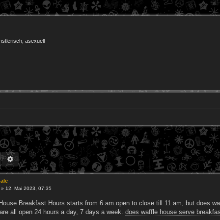
nstlerisch, asexuell
Suche
Erweiterte Suche
äle
»
12. Mai 2023, 07:35
House Breakfast Hours starts from 6 am open to close till 11 am, but does wa
 are all open 24 hours a day, 7 days a week.
does waffle house serve breakfas