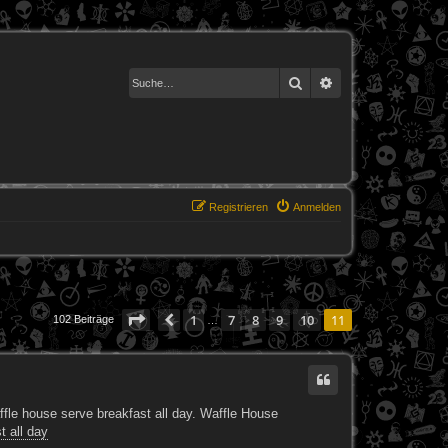
Suche
Erweiterte Suche
Registrieren
Anmelden
Seite
11
von
11
1
7
8
9
10
11
Vorherige
102 Beiträge
…
ffle house serve breakfast all day. Waffle House
t all day