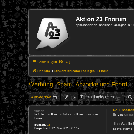
Aktion 23 Fnorum
aphilosophisch, apolitisch, areligiös, akü
Schnellzugriff
FAQ
Fnorum
Diskordianische Täologie
Fnord
Werbung, Spam, Abzocke und Fnord
Antworten
Re: Chat-Kan
fudcap
In Acht und Bann|In Acht und Bann|In Acht und
B
von
fudcap
Bann
e
i
The Waffle 
Beiträge:
2
t
Registriert:
12. Mai 2023, 07:32
restaurants
r
a