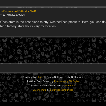
es Forums auf Bitte der NWO
»
12. Mai 2023, 08:25
ech store is the best place to buy WeatherTech products. Here, you can find a
tech factory store hours
vary by location.
Powered by
phpBB
® Forum Software © phpBB Limited
Prosilver Dark Edition by
Premium phpBB Styles
Deutsche Übersetzung durch
phpBB.de
Datenschutz
|
Nutzungsbedingungen