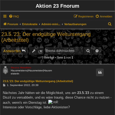
Aktion 23 Fnorum
FAQ
Registrieren
Anmelden
S
Fnorum
Eristokratie
Admini-mini...
Verlautbarungen
u
23.5.'23: Der endgültige Weltuntergang
c
(Arbeitstitel)
h
e
Suche
Erweitert
Antworten
3 Beiträge • Seite
1
von
1
Bwana Honolulu
Hausmeistens|Hausmeister|Hausm
eisterin
23.5.'23: Der endgültige Weltuntergang (Arbeitstitel)
B
1. September 2022, 20:39
e
i
Nächstes Jahr hätten wir die Möglichkeit, uns am
23.5.'23
zu einem
t
Diszil zu versabbeln, und es wäre traurig, diese Chance nicht zu nutzen -
r
a
auch, wenn's ein Dienstag ist.
g
Interesse oder Vorschläge, liebe Aktionisten?