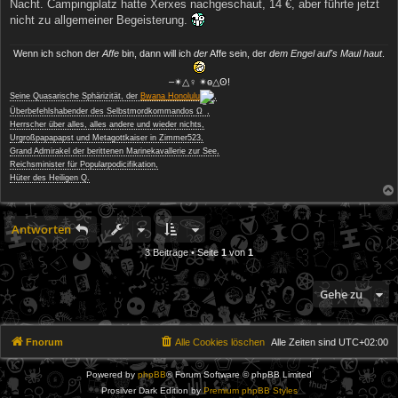
Nacht. Campingplatz hatte Xerxes nachgeschaut, 14 €, aber führte jetzt
nicht zu allgemeiner Begeisterung.
Wenn ich schon der
Affe
bin, dann will ich
der
Affe sein, der
dem Engel auf's Maul haut
.
‒✴△♀ ✴ө△ʘ!
Seine Quasarische Sphärizität, der
Bwana Honolulu
,
−
Überbefehlshabender des Selbstmordkommandos Ω
,
Herrscher über alles, alles andere und wieder nichts,
Urgroßpapapapst und Metagottkaiser in Zimmer523,
Grand Admirakel der berittenen Marinekavallerie zur See,
Reichsminister für Popularpodicifikation,
Hüter des Heiligen Q.
Antworten
3 Beiträge • Seite
1
von
1
Gehe zu
Fnorum
Alle Cookies löschen
Alle Zeiten sind
UTC+02:00
Powered by
phpBB
® Forum Software © phpBB Limited
Prosilver Dark Edition by
Premium phpBB Styles