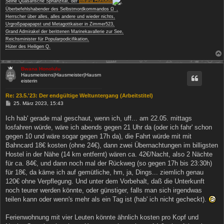
Seine Quasarische Sphärizität, der
Bwana Honolulu
,
−
Überbefehlshabender des Selbstmordkommandos Ω
,
Herrscher über alles, alles andere und wieder nichts,
Urgroßpapapapst und Metagottkaiser in Zimmer523,
Grand Admirakel der berittenen Marinekavallerie zur See,
Reichsminister für Popularpodicifikation,
Hüter des Heiligen Q.
Bwana Honolulu
Hausmeistens|Hausmeister|Hausm
eisterin
Re: 23.5.'23: Der endgültige Weltuntergang (Arbeitstitel)
B
25. März 2023, 15:43
e
i
Ich hab' gerade mal geschaut, wenn ich, uff... am 22.05. mittags
t
losfahren würde, wäre ich abends gegen 21 Uhr da (oder ich fahr' schon
r
a
gegen 10 und wäre sogar gegen 17h da), die Fahrt würde mit mit
g
Bahncard 18€ kosten (ohne 24€), dann zwei Übernachtungen im billigsten
Hostel in der Nähe (14 km entfernt) wären ca. 42€/Nacht, also 2 Nächte
für ca. 84€, und dann noch mal der Rückweg (so gegen 17h bis 23:30h)
für 18€, da käme ich auf gemütliche, hm, ja, Dings... ziemlich genau
120€ ohne Verpflegung. Und unter dem Vorbehalt, daß die Unterkunft
noch teurer werden könnte, oder günstiger, falls man sich irgendwas
teilen kann oder wenn's mehr als ein Tag ist (hab' ich nicht gecheckt).
Ferienwohnung mit vier Leuten könnte ähnlich kosten pro Kopf und