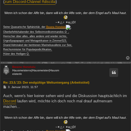
(
zum Discord-Chännel
#discilia
)
Wenn ich schon der
Affe
bin, dann will ich
der
Affe sein, der
dem Engel auf's Maul haut
.
‒✴△♀ ✴ө△ʘ!
Seine Quasarische Sphärizität, der
Bwana Honolulu
,
−
Überbefehlshabender des Selbstmordkommandos Ω
,
Herrscher über alles, alles andere und wieder nichts,
Urgroßpapapapst und Metagottkaiser in Zimmer523,
Grand Admirakel der berittenen Marinekavallerie zur See,
Reichsminister für Popularpodicifikation,
Hüter des Heiligen Q.
Bwana Honolulu
Hausmeistens|Hausmeister|Hausm
eisterin
Re: 23.5.'23: Der endgültige Weltuntergang (Arbeitstitel)
B
3. Januar 2023, 11:57
e
i
Auch, wenn's hier keiner sehen wird und die Diskussion hauptsächlich im
t
Discord
laufen wird, möchte ich doch noch mal drauf aufmerxam
r
a
machen...
g
Wenn ich schon der
Affe
bin, dann will ich
der
Affe sein, der
dem Engel auf's Maul haut
.
‒✴△♀ ✴ө△ʘ!