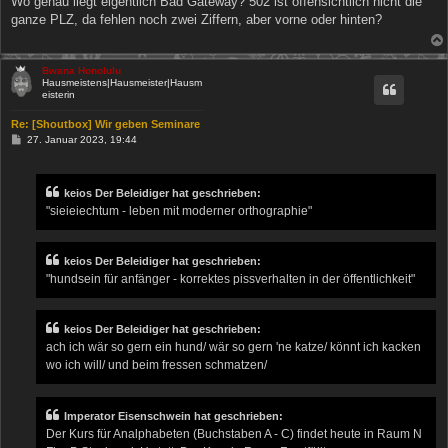
Wo genau liegt eigentlich Bad Gateway? 502 ist offensichtlich nicht die
t
ganze PLZ, da fehlen noch zwei Ziffern, aber vorne oder hinten?
r
a
g
Bwana Honolulu
Hausmeistens|Hausmeister|Hausm
eisterin
Re: [Shoutbox] Wir geben Seminare
B
27. Januar 2023, 19:44
e
i
t
r
keios Der Beleidiger hat geschrieben:
a
"sieieiechtum - leben mit moderner orthographie"
g
keios Der Beleidiger hat geschrieben:
"hundsein für anfänger - korrektes pissverhalten in der öffentlichkeit"
keios Der Beleidiger hat geschrieben:
ach ich wär so gern ein hund/ wär so gern 'ne katze/ könnt ich kacken
wo ich will/ und beim fressen schmatzen/
Imperator Eisenschwein hat geschrieben:
Der Kurs für Analphabeten (Buchstaben A - C) findet heute in Raum N