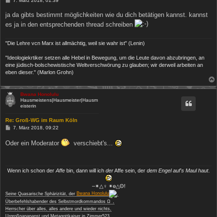
7. März 2018, 01:39
e
i
ja da gibts bestimmt möglichkeiten wie du dich betätigen kannst. kannst
t
r
es ja in den entsprechenden thread schreiben
a
g
"Die Lehre vcn Marx ist allmächtig, weil sie wahr ist" (Lenin)
"Ideologiekrtiker setzen alle Hebel in Bewegung, um die Leute davon abzubringen, an
eine jüdisch-bolschewistische Weltverschwörung zu glauben; wir derweil arbeiten an
eben dieser." (Marlon Grohn)
Bwana Honolulu
Hausmeistens|Hausmeister|Hausm
eisterin
Re: Groß-WG im Raum Köln
B
7. März 2018, 09:22
e
i
Oder ein Moderator
verschiebt's...
t
r
a
g
Wenn ich schon der
Affe
bin, dann will ich
der
Affe sein, der
dem Engel auf's Maul haut
.
‒✴△♀ ✴ө△ʘ!
Seine Quasarische Sphärizität, der
Bwana Honolulu
,
−
Überbefehlshabender des Selbstmordkommandos Ω
,
Herrscher über alles, alles andere und wieder nichts,
Urgroßpapapapst und Metagottkaiser in Zimmer523,