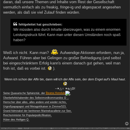
daran, daß unsere Themen und Inhalte vom Rest der Gesellschaft
vermutlich einfach als zu freakig,
fringe
-ig und abgespacet angesehen
werden, als daß sie viel Zulauf finden würden.
fehlgeleitet hat geschrieben:
Wir müssten also durch Inhalte überzeugen, was zu einem enormen
Leistungsdruck führt. Kann man unter diesen Umständen noch spaß
haben?
Weiß ich nicht. Kann man?
Aufwendige Aktionen erfordern, nun ja,
Aufwand. Führen aber bei Gelingen zu großer Befriedigung (und selbst
bei eingeschränktem Erfolg kann's einem danach gut gehen, weil man
froh ist, daß es vorbei ist.
).
Wenn ich schon der
Affe
bin, dann will ich
der
Affe sein, der
dem Engel auf's Maul haut
.
‒✴△♀ ✴ө△ʘ!
Seine Quasarische Sphärizität, der
Bwana Honolulu
,
−
Überbefehlshabender des Selbstmordkommandos Ω
,
Herrscher über alles, alles andere und wieder nichts,
Urgroßpapapapst und Metagottkaiser in Zimmer523,
Grand Admirakel der berittenen Marinekavallerie zur See,
Reichsminister für Popularpodicifikation,
Hüter des Heiligen Q.