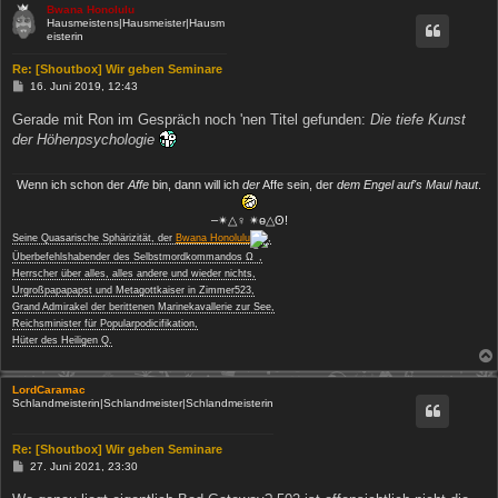
Bwana Honolulu
Hausmeistens|Hausmeister|Hausm
eisterin
Re: [Shoutbox] Wir geben Seminare
B
16. Juni 2019, 12:43
e
i
Gerade mit Ron im Gespräch noch 'nen Titel gefunden:
Die tiefe Kunst
t
der Höhenpsychologie
r
a
g
Wenn ich schon der
Affe
bin, dann will ich
der
Affe sein, der
dem Engel auf's Maul haut
.
‒✴△♀ ✴ө△ʘ!
Seine Quasarische Sphärizität, der
Bwana Honolulu
,
−
Überbefehlshabender des Selbstmordkommandos Ω
,
Herrscher über alles, alles andere und wieder nichts,
Urgroßpapapapst und Metagottkaiser in Zimmer523,
Grand Admirakel der berittenen Marinekavallerie zur See,
Reichsminister für Popularpodicifikation,
Hüter des Heiligen Q.
LordCaramac
Schlandmeisterin|Schlandmeister|Schlandmeisterin
Re: [Shoutbox] Wir geben Seminare
B
27. Juni 2021, 23:30
e
i