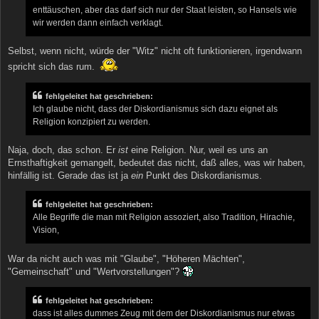
enttäuschen, aber das darf sich nur der Staat leisten, so Hansels wie
wir werden dann einfach verklagt.
Selbst, wenn nicht, würde der "Witz" nicht oft funktionieren, irgendwann
spricht sich das rum.
fehlgeleitet hat geschrieben:
Ich glaube nicht, dass der Diskordianismus sich dazu eignet als
Religion konzipiert zu werden.
Naja, doch, das schon. Er
ist
eine Religion. Nur, weil es uns an
Ernsthaftigkeit gemangelt, bedeutet das nicht, daß alles, was wir haben,
hinfällig ist. Gerade das ist ja
ein
Punkt des Diskordianismus.
fehlgeleitet hat geschrieben:
Alle Begriffe die man mit Religion assoziert, also Tradition, Hirachie,
Vision,
War da nicht auch was mit "Glaube", "Höheren Mächten",
"Gemeinschaft" und "Wertvorstellungen"?
fehlgeleitet hat geschrieben:
dass ist alles dummes Zeug mit dem der Diskordianismus nur etwas