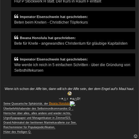
Flur P Stockwerk H statt. Der Kurs in Raum F entfällt
Imperator Eisenschwein hat geschrieben:
Beten beim Kneten - Christlicher Töpferkurs
Bwana Honolulu hat geschrieben:
Bete für Knete - angewandtes Christentum für gläubige Kapitalisten
Imperator Eisenschwein hat geschrieben:
Wie werde ich reich in 5 einfachen Schritten - über die Gründung von
Selbsthilfekursen
Wenn ich schon der
Affe
bin, dann will ich
der
Affe sein, der
dem Engel auf's Maul haut
.
‒✴△♀ ✴ө△ʘ!
Seine Quasarische Sphärizität, der
Bwana Honolulu
,
−
Überbefehlshabender des Selbstmordkommandos Ω
,
Herrscher über alles, alles andere und wieder nichts,
Urgroßpapapapst und Metagottkaiser in Zimmer523,
Grand Admirakel der berittenen Marinekavallerie zur See,
Reichsminister für Popularpodicifikation,
Hüter des Heiligen Q.