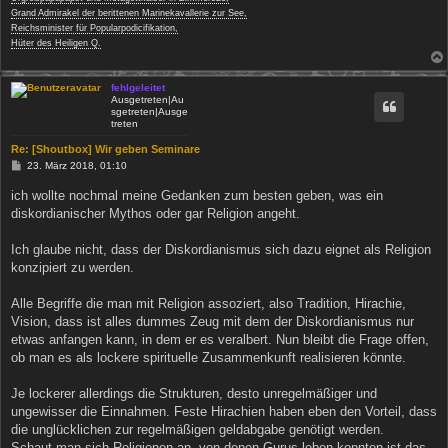
Grand Admirakel der berittenen Marinekavallerie zur See,
Reichsminister für Popularpodicifikation,
Hüter des Heiligen Q.
fehlgeleitet
Ausgetreten|Au
sgetreten|Ausge
treten
Re: [Shoutbox] Wir geben Seminare
B
23. März 2018, 01:10
e
i
ich wollte nochmal meine Gedanken zum besten geben, was ein
t
diskordianischer Mythos oder gar Religion angeht.
r
a
g
Ich glaube nicht, dass der Diskordianismus sich dazu eignet als Religion
konzipiert zu werden.
Alle Begriffe die man mit Religion assoziert, also Tradition, Hirachie,
Vision, dass ist alles dummes Zeug mit dem der Diskordianismus nur
etwas anfangen kann, in dem er es veralbert. Nun bleibt die Frage offen,
ob man es als lockere spirituelle Zusammenkunft realisieren könnte.
Je lockerer allerdings die Strukturen, desto unregelmäßiger und
ungewisser die Einnahmen. Feste Hirachien haben eben den Vorteil, dass
die unglücklichen zur regelmäßigen geldabgabe genötigt werden.
Schaut man sich Religionen an, von denen Gurus leben konnten ist das