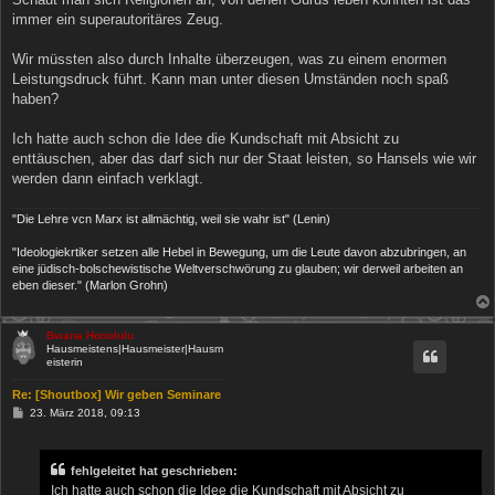
immer ein superautoritäres Zeug.
Wir müssten also durch Inhalte überzeugen, was zu einem enormen
Leistungsdruck führt. Kann man unter diesen Umständen noch spaß
haben?
Ich hatte auch schon die Idee die Kundschaft mit Absicht zu
enttäuschen, aber das darf sich nur der Staat leisten, so Hansels wie wir
werden dann einfach verklagt.
"Die Lehre vcn Marx ist allmächtig, weil sie wahr ist" (Lenin)
"Ideologiekrtiker setzen alle Hebel in Bewegung, um die Leute davon abzubringen, an
eine jüdisch-bolschewistische Weltverschwörung zu glauben; wir derweil arbeiten an
eben dieser." (Marlon Grohn)
Bwana Honolulu
Hausmeistens|Hausmeister|Hausm
eisterin
Re: [Shoutbox] Wir geben Seminare
B
23. März 2018, 09:13
e
i
t
r
fehlgeleitet hat geschrieben:
a
Ich hatte auch schon die Idee die Kundschaft mit Absicht zu
g