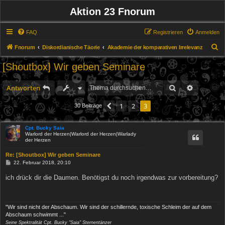
Aktion 23 Fnorum
FAQ
Registrieren
Anmelden
S
Fnorum
Diskordianische Täorie
Akademie der komparativen Irrelevanz
u
[Shoutbox] Wir geben Seminare
c
h
Suche
Erweitert
Antworten
e
1
2
3
Vorherige
30 Beiträge
Cpt. Bucky Saia
Warlord der Herzen|Warlord der Herzen|Warlady
der Herzen
Re: [Shoutbox] Wir geben Seminare
B
22. Februar 2018, 20:10
e
i
ich drück dir die Daumen. Benötigst du noch irgendwas zur vorbereitung?
t
r
a
g
"Wir sind nicht der Abschaum. Wir sind der schillernde, toxische Schleim der auf dem
Abschaum schwimmt ..."
Seine Spektralität Cpt. Bucky "Saia" Sternentänzer