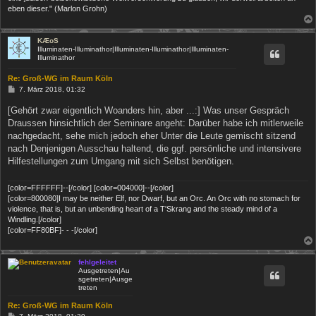
eben dieser." (Marlon Grohn)
KÆoS
Illuminaten-Illuminathor|Illuminaten-Illuminathor|Illuminaten-
Illuminathor
Re: Groß-WG im Raum Köln
B
7. März 2018, 01:32
e
i
[Gehört zwar eigentlich Woanders hin, aber ...:] Was unser Gespräch
t
Draussen hinsichtlich der Seminare angeht: Darüber habe ich mitlerweile
r
a
nachgedacht, sehe mich jedoch eher Unter die Leute gemischt sitzend
g
nach Denjenigen Ausschau haltend, die ggf. persönliche und intensivere
Hilfestellungen zum Umgang mit sich Selbst benötigen.
[color=FFFFFF]--[/color] [color=004000]--[/color]
[color=800080]I may be neither Elf, nor Dwarf, but an Orc. An Orc with no stomach for
violence, that is, but an unbending heart of a T'Skrang and the steady mind of a
Windling.[/color]
[color=FF80BF]- - -[/color]
fehlgeleitet
Ausgetreten|Au
sgetreten|Ausge
treten
Re: Groß-WG im Raum Köln
B