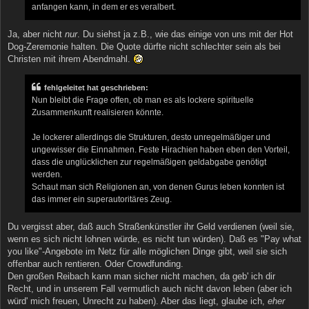
anfangen kann, in dem er es veralbert.
Ja, aber nicht
nur
. Du siehst ja z.B., wie das einige von uns mit der Hot
Dog-Zeremonie halten. Die Quote dürfte nicht schlechter sein als bei
Christen mit ihrem Abendmahl.
fehlgeleitet hat geschrieben:
Nun bleibt die Frage offen, ob man es als lockere spirituelle
Zusammenkunft realisieren könnte.
Je lockerer allerdings die Strukturen, desto unregelmäßiger und
ungewisser die Einnahmen. Feste Hirachien haben eben den Vorteil,
dass die unglücklichen zur regelmäßigen geldabgabe genötigt
werden.
Schaut man sich Religionen an, von denen Gurus leben konnten ist
das immer ein superautoritäres Zeug.
Du vergisst aber, daß auch Straßenkünstler ihr Geld verdienen (weil sie,
wenn es sich nicht lohnen würde, es nicht tun würden). Daß es "Pay what
you like"-Angebote im Netz für alle möglichen Dinge gibt, weil sie sich
offenbar auch rentieren. Oder Crowdfunding.
Den großen Reibach kann man sicher nicht machen, da geb' ich dir
Recht, und in unserem Fall vermutlich auch nicht davon leben (aber ich
würd' mich freuen, Unrecht zu haben). Aber das liegt, glaube ich,
eher