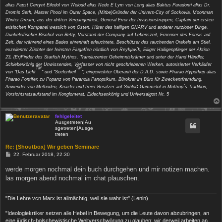
alias Papst Cerrynt Eiledol von Welodd alias Nede E Lym von Leng alias Baktus Paradonti alias Dr.
Dromis Seth, Master Phool im Outer Space, (Mitbe)Gründer der Univers-City of Sockovia, Moonman
Winter Dream, aus der dritten Vergangenheit, General Error der Invasionstruppen, Captain der ersten
erisischen Kompanei westlich von Osten, Hüter des hailigen GNARV und anderer nutzloser Dinge,
Dunkelelfischer Bischof von Betty, Vorstand der Company auf Lebenszeit, Ernenner des Fonsis auf
Zeit, der während eines Bades ehrenhaft erleuchtete, Beschützer des rauchenden Orakels am Stiel,
exzellenter Züchter der feinsten Flugaffen nördlich von Reykjavík, Eiliger Hailigenpfleger der Aktion
23, (Er)Finder des Starfish Mythos, Transluzenter Geheimniskrämer und unter der Hand Händler,
Schieberkönig der Unwissenden, Verfasser von nicht geschriebenen Werken, autorisierter Verkäufer
TM
TM
von "Das Licht
" und "Seelenheil
", eingeweihter Oberanti der D.A.D. sowie Pharao Hypothep alias
Pharao Pontifex zu Popanz von Paranoia Panoptikum, Bürokrat im Büro für Zweckentfremdung,
Anwender von Methoden, Knazler und freier Beratzer auf Schloß Gammelot in Mottrop´s Tradition,
Vorsichtsratsaufstand im Konglomerat, Eidechsenkönig und Universalgott Nr. 5
fehlgeleitet
Ausgetreten|Au
sgetreten|Ausge
treten
Re: [Shoutbox] Wir geben Seminare
B
22. Februar 2018, 22:30
e
i
werde morgen nochmal dein buch durchgehen und mir notizen machen.
t
las morgen abend nochmal im chat plauschen.
r
a
g
"Die Lehre vcn Marx ist allmächtig, weil sie wahr ist" (Lenin)
"Ideologiekrtiker setzen alle Hebel in Bewegung, um die Leute davon abzubringen, an
eine jüdisch-bolschewistische Weltverschwörung zu glauben; wir derweil arbeiten an