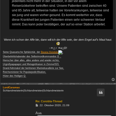
jedenfalls nicht mehr in der Situation, in der vor allem
Reiserückkehrer betroffen sind. Unsere Patienten sind zwischen 40
und 85 Jahre alt, teilweise hatten sie Vorerkrankungen, teilweise sind
sie jung und waren vorher gesund. Es kommt weiterhin vor, dass
diese Krankheit bei jungen Patienten einen sehr schweren Verlauf
nimmt. Das kann jeder bestätigen, der auf so einer Station arbeitet.
Wenn ich schon der
Affe
bin, dann will ich
der
Affe sein, der
dem Engel auf's Maul haut
.
‒✴△♀ ✴ө△ʘ!
Seine Quasarische Sphärizität, der
Bwana Honolulu
,
−
Überbefehlshabender des Selbstmordkommandos Ω
,
Herrscher über alles, alles andere und wieder nichts,
Urgroßpapapapst und Metagottkaiser in Zimmer523,
Grand Admirakel der berittenen Marinekavallerie zur See,
Reichsminister für Popularpodicifikation,
Hüter des Heiligen Q.
LordCaramac
Schlandmeisterin|Schlandmeister|Schlandmeisterin
Re: Corobla-Thread
B
22. Oktober 2020, 21:09
e
i
Aua.
t