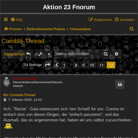
Aktion 23 Fnorum
FAQ
Registrieren
Anmelden
S
Fnorum
Diskordianische Praksis
Chaoanalyse
u
Corobla-Thread
c
h
Suche
Erweitert
Antworten
e
Seite
12
von
12
1
8
9
10
11
12
Vorherige
114 Beiträge
…
Bwana Honolulu
Hausmeistens|Hausmeister|Hausm
eisterin
Re: Corobla-Thread
B
7. Oktober 2020, 14:32
e
i
Ach, "Rache". Gaia interessiert sich 'nen Scheiß für uns. Corona ist
t
einfach eins von diesen Dingen, die "einfach passieren", und das
r
a
Ausmaß, das es angenommen hat, haben wir uns selbst zuzuschreiben.
g