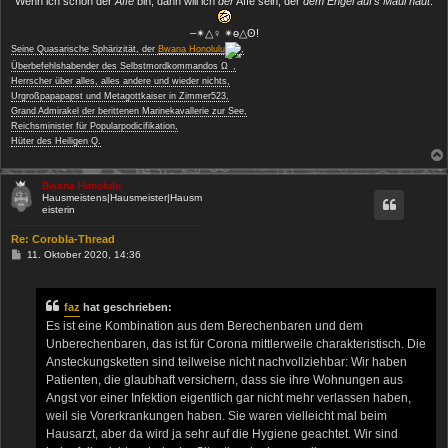
Wenn ich schon der
Affe
bin, dann will ich
der
Affe sein, der
dem Engel auf's Maul haut
.
‒✴△♀ ✴ө△ʘ!
Seine Quasarische Sphärizität, der
Bwana Honolulu
,
−
Überbefehlshabender des Selbstmordkommandos Ω
,
Herrscher über alles, alles andere und wieder nichts,
Urgroßpapapapst und Metagottkaiser in Zimmer523,
Grand Admirakel der berittenen Marinekavallerie zur See,
Reichsminister für Popularpodicifikation,
Hüter des Heiligen Q.
Bwana Honolulu
Hausmeistens|Hausmeister|Hausm
eisterin
Re: Corobla-Thread
B
11. Oktober 2020, 14:36
e
i
t
r
faz
hat geschrieben:
a
Es ist eine Kombination aus dem Berechenbaren und dem
g
Unberechenbaren, das ist für Corona mittlerweile charakteristisch. Die
Ansteckungsketten sind teilweise nicht nachvollziehbar: Wir haben
Patienten, die glaubhaft versichern, dass sie ihre Wohnungen aus
Angst vor einer Infektion eigentlich gar nicht mehr verlassen haben,
weil sie Vorerkrankungen haben. Sie waren vielleicht mal beim
Hausarzt, aber da wird ja sehr auf die Hygiene geachtet. Wir sind