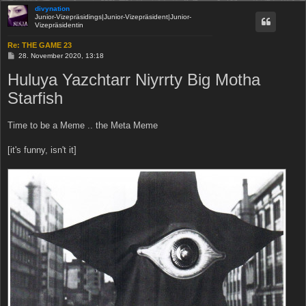
divynation
Junior-Vizepräsidings|Junior-Vizepräsident|Junior-
Vizepräsidentin
Re: THE GAME 23
B
28. November 2020, 13:18
e
i
Huluya Yazchtarr Niyrrty Big Motha
t
r
Starfish
a
g
Time to be a Meme .. the Meta Meme
[it's funny, isn't it]