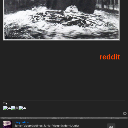
*°♥
divynation
Junior-Vizepräsidings|Junior-Vizepräsident|Junior-