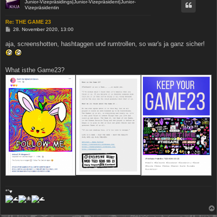
Junior-Vizepräsidings|Junior-Vizepräsident|Junior-
Vizepräsidentin
Re: THE GAME 23
B
28. November 2020, 13:00
e
i
aja, screenshotten, hashtaggen und rumtrollen, so war's ja ganz sicher!
t
r
a
g
What isthe Game23?
*°♥