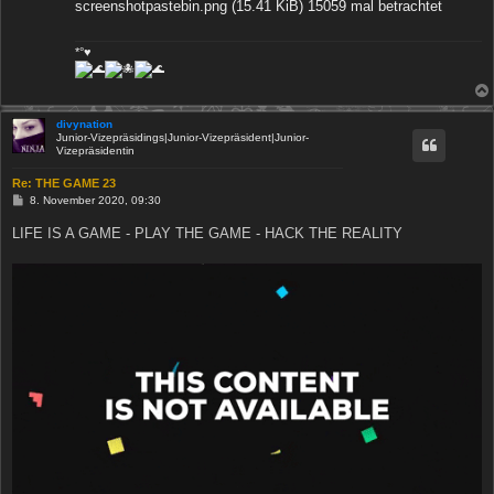
screenshotpastebin.png (15.41 KiB) 15059 mal betrachtet
*°♥
divynation
Junior-Vizepräsidings|Junior-Vizepräsident|Junior-
Vizepräsidentin
Re: THE GAME 23
B
8. November 2020, 09:30
e
i
LIFE IS A GAME - PLAY THE GAME - HACK THE REALITY
t
r
a
g