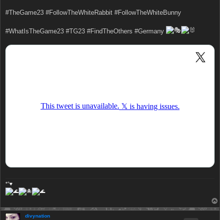
#TheGame23 #FollowTheWhiteRabbit #FollowTheWhiteBunny
#WhatIsTheGame23 #TG23 #FindTheOthers #Germany
*°♥
divynation