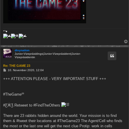
*°♥
divynation
Junior-Vizepräsidings|Junior-Vizepräsident|Junior-
Vizepräsidentin
Re: THE GAME 23
B
10. November 2020, 12:04
e
i
+++ ATTENTION PLEASE - VERY IMPORTANT STUFF +++
t
r
a
g
#TheGame²³
#ƸӜƷ Retweet to #FindTheOthers
There are 23 rabbits hidden around the world. Your mission is to find
them & #tweet their locations at #TheGame23 The Agent/Cell who finds
the most or the last one will get the next clue Protip: work in cells