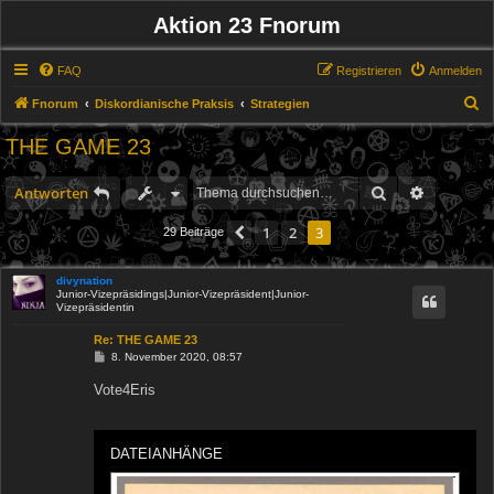
Aktion 23 Fnorum
FAQ
Registrieren
Anmelden
S
Fnorum
Diskordianische Praksis
Strategien
u
THE GAME 23
c
h
Suche
Erweitert
Antworten
e
1
2
3
Vorherige
29 Beiträge
divynation
Junior-Vizepräsidings|Junior-Vizepräsident|Junior-
Vizepräsidentin
Re: THE GAME 23
B
8. November 2020, 08:57
e
i
Vote4Eris
t
r
a
g
DATEIANHÄNGE