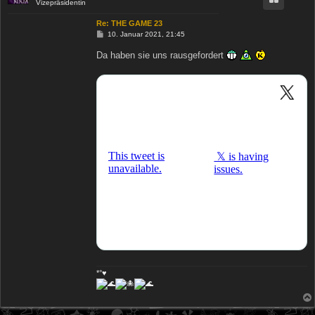
Vizepräsidentin
Re: THE GAME 23
B
10. Januar 2021, 21:45
e
i
Da haben sie uns rausgefordert
t
r
a
g
*°♥