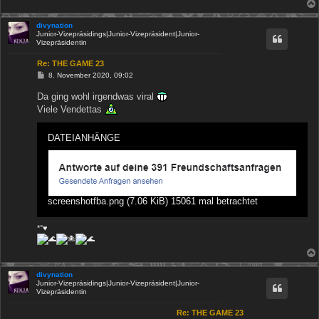
divynation
Junior-Vizepräsidings|Junior-Vizepräsident|Junior-
Vizepräsidentin
Re: THE GAME 23
B
8. November 2020, 09:02
e
i
Da ging wohl irgendwas viral
t
Viele Vendettas
r
a
g
DATEIANHÄNGE
screenshotfba.png (7.06 KiB) 15061 mal betrachtet
*°♥
divynation
Junior-Vizepräsidings|Junior-Vizepräsident|Junior-
Vizepräsidentin
Re: THE GAME 23