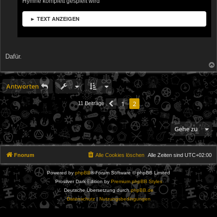
Hymne komplett gespielt wird
► TEXT ANZEIGEN
Dafür.
Antworten
1
2
Vorherige
11 Beiträge
Gehe zu
Fnorum
Alle Cookies löschen
Alle Zeiten sind
UTC+02:00
Powered by
phpBB
® Forum Software © phpBB Limited
Prosilver Dark Edition by
Premium phpBB Styles
Deutsche Übersetzung durch
phpBB.de
Datenschutz
|
Nutzungsbedingungen