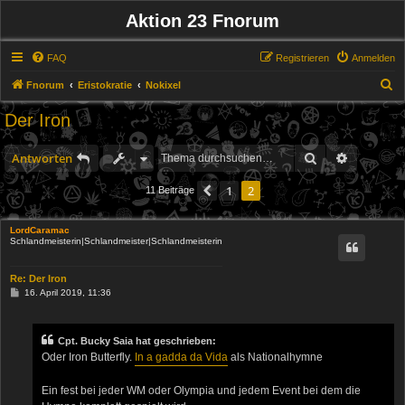
Aktion 23 Fnorum
FAQ
Registrieren
Anmelden
S
Fnorum
Eristokratie
Nokixel
u
Der Iron
c
h
Suche
Erweitert
Antworten
e
1
2
Vorherige
11 Beiträge
LordCaramac
Schlandmeisterin|Schlandmeister|Schlandmeisterin
Re: Der Iron
B
16. April 2019, 11:36
e
i
t
r
Cpt. Bucky Saia hat geschrieben:
a
Oder Iron Butterfly.
In a gadda da Vida
als Nationalhymne
g
Ein fest bei jeder WM oder Olympia und jedem Event bei dem die