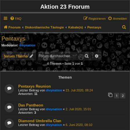
Aktion 23 Fnorum
FAQ
Registrieren
Anmelden
S
Fnorum
Diskordianische Täologie
Kabale(n)
Pentaxys
u
Pentaxys
c
Moderator:
divynation
h
Suche
Erweiterte Suche
e
Neues Thema
6 Themen • Seite
1
von
1
Themen
Pentaxys Reunion
Letzter Beitrag von
divynation
«
23. Juli 2020, 08:24
Antworten:
11
1
2
Das Pantheon
Letzter Beitrag von
divynation
«
2. Juli 2020, 15:01
Antworten:
3
Diamond Umbrella Clan
Letzter Beitrag von
divynation
«
6. Juni 2020, 08:10