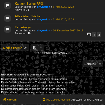
Kailash Series RPG
Letzter Beitrag von
divynation
«
8. Mai 2020, 17:22
Antworten:
2
Alles über Flüche
Letzter Beitrag von
divynation
«
3. Mai 2020, 18:23
Esnartaxys
Letzter Beitrag von
divynation
«
16. Dezember 2017, 10:19
Antworten:
10
1
2
Neues Thema
6 Themen • Seite
1
von
1
Gehe zu
BERECHTIGUNGEN IN DIESEM FORUM
Du darfst
keine
neuen Themen in diesem Forum erstellen.
Du darfst
keine
Antworten zu Themen in diesem Forum erstellen.
Du darfst deine Beiträge in diesem Forum
nicht
ändern.
Du darfst deine Beiträge in diesem Forum
nicht
löschen.
Du darfst
keine
Dateianhänge in diesem Forum erstellen.
Fnorum
Alle Cookies löschen
Alle Zeiten sind
UTC+02:00