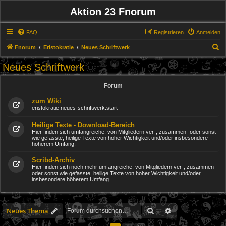
Aktion 23 Fnorum
FAQ
Registrieren
Anmelden
S
Fnorum
Eristokratie
Neues Schriftwerk
u
Neues Schriftwerk
c
h
Forum
e
zum Wiki
eristokratie:neues-schriftwerk:start
Heilige Texte - Download-Bereich
Hier finden sich umfangreiche, von Mitgliedern ver-, zusammen- oder sonst
wie gefasste, heilige Texte von hoher Wichtigkeit und/oder insbesondere
höherem Umfang.
Scribd-Archiv
Hier finden sich noch mehr umfangreiche, von Mitgliedern ver-, zusammen-
oder sonst wie gefasste, heilige Texte von hoher Wichtigkeit und/oder
insbesondere höherem Umfang.
Suche
Erweiterte Suche
Neues Thema