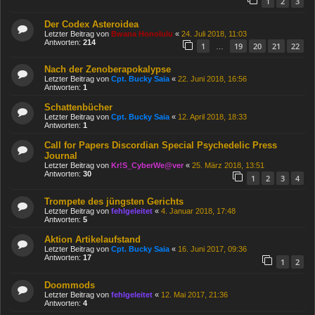
1
2
3
Der Codex Asteroidea
Letzter Beitrag von
Bwana Honolulu
«
24. Juli 2018, 11:03
Antworten:
214
1
19
20
21
22
…
Nach der Zenoberapokalypse
Letzter Beitrag von
Cpt. Bucky Saia
«
22. Juni 2018, 16:56
Antworten:
1
Schattenbücher
Letzter Beitrag von
Cpt. Bucky Saia
«
12. April 2018, 18:33
Antworten:
1
Call for Papers Discordian Special Psychedelic Press
Journal
Letzter Beitrag von
Kr!S_CyberWe@ver
«
25. März 2018, 13:51
Antworten:
30
1
2
3
4
Trompete des jüngsten Gerichts
Letzter Beitrag von
fehlgeleitet
«
4. Januar 2018, 17:48
Antworten:
5
Aktion Artikelaufstand
Letzter Beitrag von
Cpt. Bucky Saia
«
16. Juni 2017, 09:36
Antworten:
17
1
2
Doommods
Letzter Beitrag von
fehlgeleitet
«
12. Mai 2017, 21:36
Antworten:
4