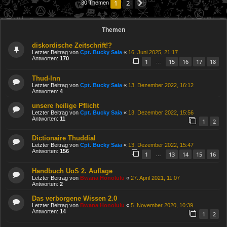
1
2
Nächste
30 Themen
Themen
diskordische Zeitschrift!?
Letzter Beitrag von
Cpt. Bucky Saia
«
16. Juni 2025, 21:17
Antworten:
170
1
15
16
17
18
…
Thud-Inn
Letzter Beitrag von
Cpt. Bucky Saia
«
13. Dezember 2022, 16:12
Antworten:
4
unsere heilige Pflicht
Letzter Beitrag von
Cpt. Bucky Saia
«
13. Dezember 2022, 15:56
Antworten:
11
1
2
Dictionaire Thuddial
Letzter Beitrag von
Cpt. Bucky Saia
«
13. Dezember 2022, 15:47
Antworten:
156
1
13
14
15
16
…
Handbuch UoS 2. Auflage
Letzter Beitrag von
Bwana Honolulu
«
27. April 2021, 11:07
Antworten:
2
Das verborgene Wissen 2.0
Letzter Beitrag von
Bwana Honolulu
«
5. November 2020, 10:39
Antworten:
14
1
2