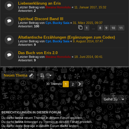
Liebeserklärung an Eris
Letzter Beitrag von
Bwana Honolulu
«
11. Januar 2017, 15:32
Antworten:
2
Spiritual Discord Band III
Letzter Beitrag von
Cpt. Bucky Saia
«
31. März 2015, 09:37
Antworten:
100
1
8
9
10
11
…
Altatlantische Erzählungen (Ergänzungen zum Codex)
Letzter Beitrag von
Cpt. Bucky Saia
«
9. August 2014, 07:47
Antworten:
9
Das Buch von Eris 2.0
Letzter Beitrag von
Bwana Honolulu
«
18. Juni 2014, 00:41
Antworten:
9
Neues Thema
1
2
Nächste
30 Themen
Gehe zu
BERECHTIGUNGEN IN DIESEM FORUM
Du darfst
keine
neuen Themen in diesem Forum erstellen.
Du darfst
keine
Antworten zu Themen in diesem Forum erstellen.
Du darfst deine Beiträge in diesem Forum
nicht
ändern.