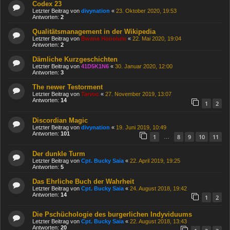
Codex 23
Letzter Beitrag von
divynation
«
23. Oktober 2020, 19:53
Antworten:
2
Qualitätsmanagement in der Wikipedia
Letzter Beitrag von
Bwana Honolulu
«
22. Mai 2020, 19:04
Antworten:
2
Dämliche Kurzgeschichten
Letzter Beitrag von
41D5K1N6
«
30. Januar 2020, 12:00
Antworten:
3
The newer Testorment
Letzter Beitrag von
Tarvoc
«
27. November 2019, 13:07
Antworten:
14
1
2
Discordian Magic
Letzter Beitrag von
divynation
«
19. Juni 2019, 10:49
Antworten:
101
1
8
9
10
11
…
Der dunkle Turm
Letzter Beitrag von
Cpt. Bucky Saia
«
22. April 2019, 19:25
Antworten:
5
Das Ehrliche Buch der Wahrheit
Letzter Beitrag von
Cpt. Bucky Saia
«
24. August 2018, 19:42
Antworten:
14
1
2
Die Pschüchologie des burgerlichen Indyviduums
Letzter Beitrag von
Cpt. Bucky Saia
«
22. August 2018, 13:43
Antworten:
20