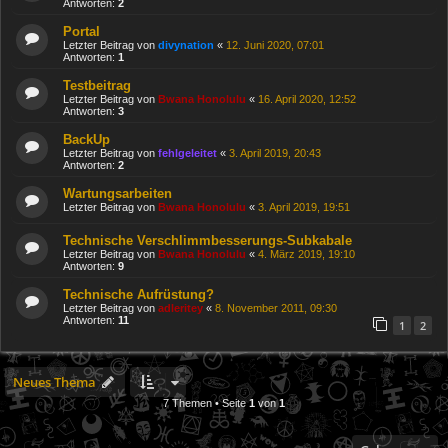
Antworten:
2
Portal
Letzter Beitrag von
divynation
«
12. Juni 2020, 07:01
Antworten:
1
Testbeitrag
Letzter Beitrag von
Bwana Honolulu
«
16. April 2020, 12:52
Antworten:
3
BackUp
Letzter Beitrag von
fehlgeleitet
«
3. April 2019, 20:43
Antworten:
2
Wartungsarbeiten
Letzter Beitrag von
Bwana Honolulu
«
3. April 2019, 19:51
Technische Verschlimmbesserungs-Subkabale
Letzter Beitrag von
Bwana Honolulu
«
4. März 2019, 19:10
Antworten:
9
Technische Aufrüstung?
Letzter Beitrag von
adleritey
«
8. November 2011, 09:30
Antworten:
11
1
2
Neues Thema
7 Themen • Seite
1
von
1