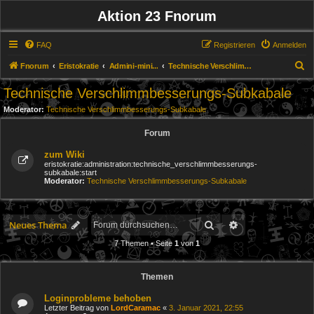
Aktion 23 Fnorum
FAQ
Registrieren
Anmelden
S
Fnorum
Eristokratie
Admini-mini...
Technische Verschlimmbesserungs-Subkabale
u
Technische Verschlimmbesserungs-Subkabale
c
Moderator:
Technische Verschlimmbesserungs-Subkabale
h
Forum
e
zum Wiki
eristokratie:administration:technische_verschlimmbesserungs-
subkabale:start
Moderator:
Technische Verschlimmbesserungs-Subkabale
Suche
Erweiterte Suche
Neues Thema
7 Themen • Seite
1
von
1
Themen
Loginprobleme behoben
Letzter Beitrag von
LordCaramac
«
3. Januar 2021, 22:55