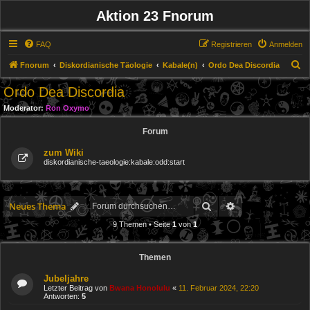
Aktion 23 Fnorum
FAQ
Registrieren
Anmelden
S
Fnorum
Diskordianische Täologie
Kabale(n)
Ordo Dea Discordia
u
Ordo Dea Discordia
c
Moderator:
Ron Oxymo
h
Forum
e
zum Wiki
diskordianische-taeologie:kabale:odd:start
Suche
Erweiterte Suche
Neues Thema
9 Themen • Seite
1
von
1
Themen
Jubeljahre
Letzter Beitrag von
Bwana Honolulu
«
11. Februar 2024, 22:20
Antworten:
5