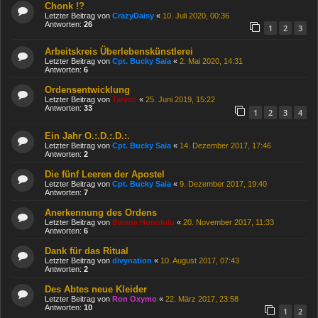
Chonk !?
Letzter Beitrag von
CrazyDaisy
«
10. Juli 2020, 00:36
Antworten:
26
1
2
3
Arbeitskreis Überlebenskünstlerei
Letzter Beitrag von
Cpt. Bucky Saia
«
2. Mai 2020, 14:31
Antworten:
6
Ordensentwicklung
Letzter Beitrag von
Tarvoc
«
25. Juni 2019, 15:22
Antworten:
33
1
2
3
4
Ein Jahr O.:.D.:.D.:.
Letzter Beitrag von
Cpt. Bucky Saia
«
14. Dezember 2017, 17:46
Antworten:
2
Die fünf Leeren der Apostel
Letzter Beitrag von
Cpt. Bucky Saia
«
9. Dezember 2017, 19:40
Antworten:
7
Anerkennung des Ordens
Letzter Beitrag von
Bwana Honolulu
«
20. November 2017, 11:33
Antworten:
6
Dank für das Ritual
Letzter Beitrag von
divynation
«
10. August 2017, 07:43
Antworten:
2
Des Abtes neue Kleider
Letzter Beitrag von
Ron Oxymo
«
22. März 2017, 23:58
Antworten:
10
1
2