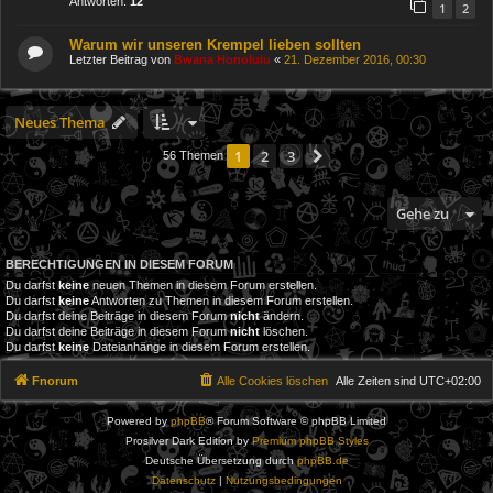
Antworten:
12
1
2
Warum wir unseren Krempel lieben sollten
Letzter Beitrag von
Bwana Honolulu
«
21. Dezember 2016, 00:30
Neues Thema
1
2
3
Nächste
56 Themen
Gehe zu
BERECHTIGUNGEN IN DIESEM FORUM
Du darfst
keine
neuen Themen in diesem Forum erstellen.
Du darfst
keine
Antworten zu Themen in diesem Forum erstellen.
Du darfst deine Beiträge in diesem Forum
nicht
ändern.
Du darfst deine Beiträge in diesem Forum
nicht
löschen.
Du darfst
keine
Dateianhänge in diesem Forum erstellen.
Fnorum
Alle Cookies löschen
Alle Zeiten sind
UTC+02:00
Powered by
phpBB
® Forum Software © phpBB Limited
Prosilver Dark Edition by
Premium phpBB Styles
Deutsche Übersetzung durch
phpBB.de
Datenschutz
|
Nutzungsbedingungen