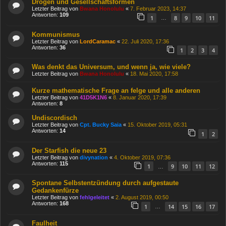
Drogen und Gesellschaftsformen
Letzter Beitrag von
Bwana Honolulu
«
7. Februar 2023, 14:37
Antworten:
109
1
8
9
10
11
…
Kommunismus
Letzter Beitrag von
LordCaramac
«
22. Juli 2020, 17:36
Antworten:
36
1
2
3
4
Was denkt das Universum, und wenn ja, wie viele?
Letzter Beitrag von
Bwana Honolulu
«
18. Mai 2020, 17:58
Kurze mathematische Frage an felge und alle anderen
Letzter Beitrag von
41D5K1N6
«
8. Januar 2020, 17:39
Antworten:
8
Undiscordisch
Letzter Beitrag von
Cpt. Bucky Saia
«
15. Oktober 2019, 05:31
Antworten:
14
1
2
Der Starfish die neue 23
Letzter Beitrag von
divynation
«
4. Oktober 2019, 07:36
Antworten:
115
1
9
10
11
12
…
Spontane Selbstentzündung durch aufgestaute
Gedankenfürze
Letzter Beitrag von
fehlgeleitet
«
2. August 2019, 00:50
Antworten:
168
1
14
15
16
17
…
Faulheit