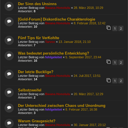
Der Sinn des Unsinns
Letzter Beitrag von
Bwana Honolulu
«
28. März 2018, 10:29
Antworten:
8
[Gold-Forum] Diskordische Charakterologie
Letzter Beitrag von
Bwana Honolulu
«
8. Februar 2018, 12:42
Antworten:
10
1
2
Fünf Tips für VerKohlte
Letzter Beitrag von
Tarvoc
«
13. Januar 2018, 21:10
Antworten:
7
Was bedeutet persönliche Entwicklung?
Letzter Beitrag von
fehlgeleitet
«
5. September 2017, 23:44
Antworten:
16
1
2
Der letzte Bucklige?
Letzter Beitrag von
Bwana Honolulu
«
24. Juli 2017, 13:51
Antworten:
14
1
2
Selbstzweifel
Letzter Beitrag von
Bwana Honolulu
«
20. März 2017, 12:29
Antworten:
2
Der Unterschied zwischen Chaos und Unordnung
Letzter Beitrag von
fehlgeleitet
«
8. Februar 2017, 16:38
Antworten:
3
Warum Graugesicht?
Letzter Beitrag von
Bwana Honolulu
«
30. Januar 2017, 23:12