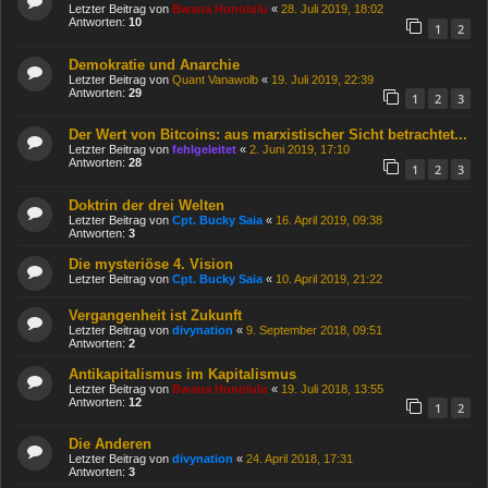
Letzter Beitrag von
Bwana Honolulu
«
28. Juli 2019, 18:02
Antworten:
10
1
2
Demokratie und Anarchie
Letzter Beitrag von
Quant Vanawolb
«
19. Juli 2019, 22:39
Antworten:
29
1
2
3
Der Wert von Bitcoins: aus marxistischer Sicht betrachtet...
Letzter Beitrag von
fehlgeleitet
«
2. Juni 2019, 17:10
Antworten:
28
1
2
3
Doktrin der drei Welten
Letzter Beitrag von
Cpt. Bucky Saia
«
16. April 2019, 09:38
Antworten:
3
Die mysteriöse 4. Vision
Letzter Beitrag von
Cpt. Bucky Saia
«
10. April 2019, 21:22
Vergangenheit ist Zukunft
Letzter Beitrag von
divynation
«
9. September 2018, 09:51
Antworten:
2
Antikapitalismus im Kapitalismus
Letzter Beitrag von
Bwana Honolulu
«
19. Juli 2018, 13:55
Antworten:
12
1
2
Die Anderen
Letzter Beitrag von
divynation
«
24. April 2018, 17:31
Antworten:
3