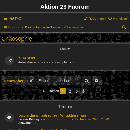
Aktion 23 Fnorum
FAQ
Registrieren
Anmelden
S
Fnorum
Diskordianische Täorie
Chaosophie
u
Chaosophie
c
h
Forum
e
zum Wiki
diskordianische-taeorie:chaosophie:start
Suche
Erweiterte Suche
Neues Thema
1
2
3
Nächste
56 Themen
Themen
Sozialdarwinistischer Politaktivismus
Letzter Beitrag von
Bwana Honolulu
«
12. Februar 2023, 20:50
Antworten:
1