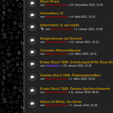
Disco Direct
von
Bwana Honolulu
»
24. Dezember 2022, 11:53
Intermittens 12
von
Bwana Honolulu
»
14. April 2021, 15:31
Intermittens 11 auf reddit
von
Bwana Honolulu
»
2. Januar 2021, 12:00
Kooperationen auf Discord
von
Bwana Honolulu
»
10. Januar 2021, 22:21
Coronare Aktionssklerose
von
Bwana Honolulu
»
21. März 2020, 18:31
Erstes Diszil 3186: Gründungstreff für Rosa K
von
fehlgeleitet
»
23. Januar 2020, 15:25
Zweites Diszil 3186: Pfadmeidertreffen!
von
Bwana Honolulu
»
1. März 2020, 16:10
Erstes Diszil 3185: Zweites Aprilwochenende
von
Bwana Honolulu
»
11. Januar 2019, 08:55
Aktion 23-Wniki, die 2wote
von
Bwana Honolulu
»
7. Januar 2016, 21:26