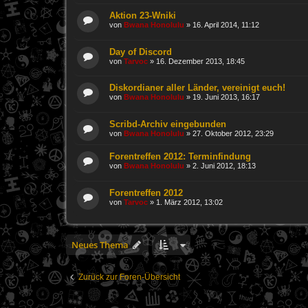
Aktion 23-Wniki
von
Bwana Honolulu
»
16. April 2014, 11:12
Day of Discord
von
Tarvoc
»
16. Dezember 2013, 18:45
Diskordianer aller Länder, vereinigt euch!
von
Bwana Honolulu
»
19. Juni 2013, 16:17
Scribd-Archiv eingebunden
von
Bwana Honolulu
»
27. Oktober 2012, 23:29
Forentreffen 2012: Terminfindung
von
Bwana Honolulu
»
2. Juni 2012, 18:13
Forentreffen 2012
von
Tarvoc
»
1. März 2012, 13:02
Neues Thema
Zurück zur Foren-Übersicht