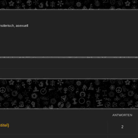
nstlerisch, asexuell
weiterte Suche
ANTWORTEN
itel)
2