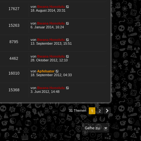
von
Bwana Honolulu
17627
18. August 2014, 20:31
von
Bwana Honolulu
15263
6. Januar 2014, 16:24
von
Bwana Honolulu
8795
13. September 2013, 15:51
von
Bwana Honolulu
4462
28. Oktober 2012, 12:10
von
Apfelsator
16010
18. September 2012, 04:33
von
Bwana Honolulu
15368
3. Juni 2012, 14:48
1
2
Nächste
31 Themen
Gehe zu