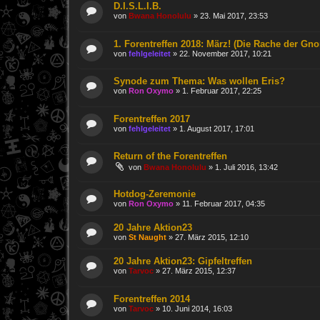
D.I.S.L.I.B.
von
Bwana Honolulu
»
23. Mai 2017, 23:53
1. Forentreffen 2018: März! (Die Rache der Gn
von
fehlgeleitet
»
22. November 2017, 10:21
Synode zum Thema: Was wollen Eris?
von
Ron Oxymo
»
1. Februar 2017, 22:25
Forentreffen 2017
von
fehlgeleitet
»
1. August 2017, 17:01
Return of the Forentreffen
von
Bwana Honolulu
»
1. Juli 2016, 13:42
Hotdog-Zeremonie
von
Ron Oxymo
»
11. Februar 2017, 04:35
20 Jahre Aktion23
von
St Naught
»
27. März 2015, 12:10
20 Jahre Aktion23: Gipfeltreffen
von
Tarvoc
»
27. März 2015, 12:37
Forentreffen 2014
von
Tarvoc
»
10. Juni 2014, 16:03