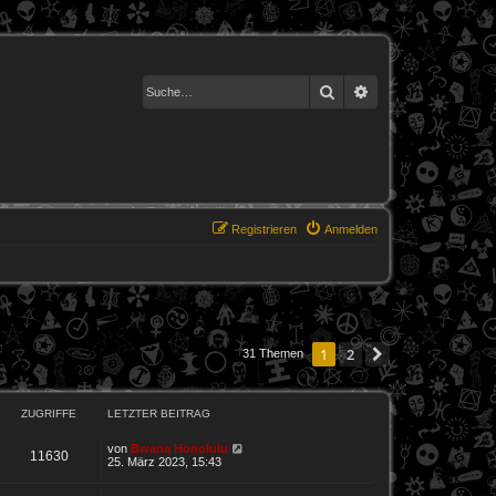
Suche
Erweiterte Suche
Registrieren
Anmelden
1
2
Nächste
31 Themen
ZUGRIFFE
LETZTER BEITRAG
von
Bwana Honolulu
11630
25. März 2023, 15:43