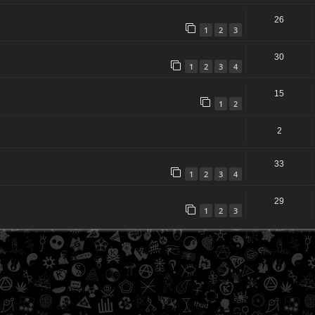
26
1
2
3
30
1
2
3
4
15
1
2
2
33
1
2
3
4
29
1
2
3