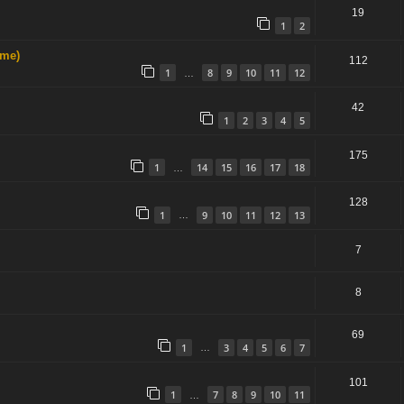
19
1
2
ome)
112
1
8
9
10
11
12
…
42
1
2
3
4
5
175
1
14
15
16
17
18
…
128
1
9
10
11
12
13
…
7
8
69
1
3
4
5
6
7
…
101
1
7
8
9
10
11
…