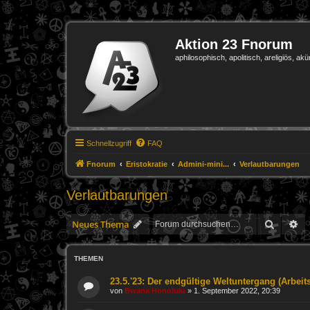
Aktion 23 Fnorum
aphilosophisch, apolitisch, areligiös, akü
Schnellzugriff
FAQ
Fnorum
Eristokratie
Admini-mini...
Verlautbarungen
Verlautbarungen
Suche
Er
Neues Thema
THEMEN
23.5.'23: Der endgültige Weltuntergang (Arbeitst
von
Bwana Honolulu
»
1. September 2022, 20:39