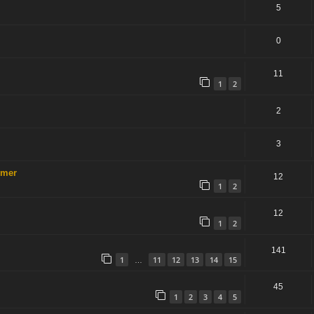
5
0
11
1
2
2
3
hmer
12
1
2
12
1
2
141
1
11
12
13
14
15
…
45
1
2
3
4
5