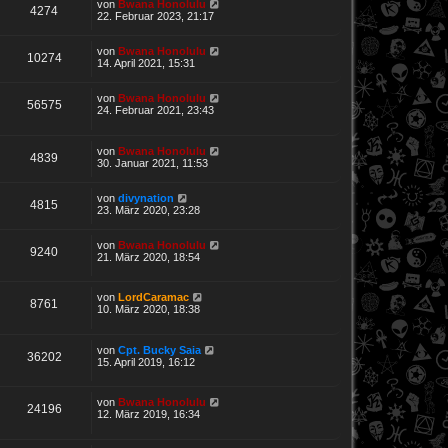
von
Bwana Honolulu
4274
22. Februar 2023, 21:17
von
Bwana Honolulu
10274
14. April 2021, 15:31
von
Bwana Honolulu
56575
24. Februar 2021, 23:43
von
Bwana Honolulu
4839
30. Januar 2021, 11:53
von
divynation
4815
23. März 2020, 23:28
von
Bwana Honolulu
9240
21. März 2020, 18:54
von
LordCaramac
8761
10. März 2020, 18:38
von
Cpt. Bucky Saia
36202
15. April 2019, 16:12
von
Bwana Honolulu
24196
12. März 2019, 16:34