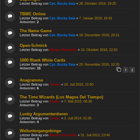
Letzter Beitrag von
Cpt. Bucky Saia
«
28. Oktober 2019, 19:25
TBWC Online
Letzter Beitrag von
Cpt. Bucky Saia
«
7. Januar 2019, 16:41
Antworten:
2
The Name Game
Letzter Beitrag von
Cpt. Bucky Saia
«
18. Dezember 2018, 20:21
Open-Schnick
Letzter Beitrag von
Bwana Honolulu
«
10. Oktober 2018, 22:02
1000 Blank White Cards
Letzter Beitrag von
Cpt. Bucky Saia
«
29. November 2016, 10:33
Antworten:
15
1
2
Anagramme
Letzter Beitrag von
Tarvoc
«
20. Juli 2015, 21:50
Antworten:
6
The Time Wizards (Los Magos Del Tiempo)
Letzter Beitrag von
Tarvoc
«
7. Mai 2015, 08:36
Antworten:
3
Lustig Argumententieren
Letzter Beitrag von
Tarvoc
«
3. Juli 2014, 01:05
Antworten:
4
Weltuntergangsbingo
Letzter Beitrag von
Bwana Honolulu
«
31. Juli 2013, 23:45
Antworten:
3