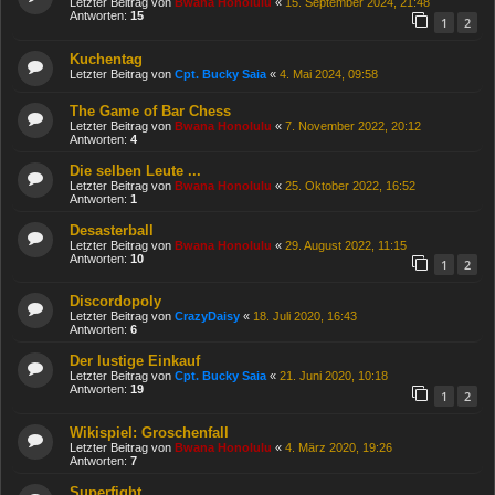
Letzter Beitrag von
Bwana Honolulu
«
15. September 2024, 21:48
Antworten:
15
1
2
Kuchentag
Letzter Beitrag von
Cpt. Bucky Saia
«
4. Mai 2024, 09:58
The Game of Bar Chess
Letzter Beitrag von
Bwana Honolulu
«
7. November 2022, 20:12
Antworten:
4
Die selben Leute ...
Letzter Beitrag von
Bwana Honolulu
«
25. Oktober 2022, 16:52
Antworten:
1
Desasterball
Letzter Beitrag von
Bwana Honolulu
«
29. August 2022, 11:15
Antworten:
10
1
2
Discordopoly
Letzter Beitrag von
CrazyDaisy
«
18. Juli 2020, 16:43
Antworten:
6
Der lustige Einkauf
Letzter Beitrag von
Cpt. Bucky Saia
«
21. Juni 2020, 10:18
Antworten:
19
1
2
Wikispiel: Groschenfall
Letzter Beitrag von
Bwana Honolulu
«
4. März 2020, 19:26
Antworten:
7
Superfight