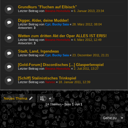
Grundkurs "Fluchen auf Elbisch"
Letzter Beitrag von
Bwana Honolulu
«
6. Januar 2013, 23:34
Digger, Alder, deine Mudder!
Letzter Beitrag von
Cpt. Bucky Saia
«
28. März 2012, 08:04
Antworten:
3
Wetten zum dritten Akt der Oper ALLES IST ERIS!
Letzter Beitrag von
Bwana Honolulu
«
4. März 2012, 12:49
Antworten:
3
Stadt, Land, Irgendwas
Letzter Beitrag von
Cpt. Bucky Saia
«
23. Dezember 2011, 21:21
[Gold-Forum] Discordisches [...] Glasperlenspiel
Letzter Beitrag von
Bwana Honolulu
«
2. Juli 2011, 13:27
[Schiff] Stalinistisches Trinkspiel
Letzter Beitrag von
Tarvoc
«
18. Januar 2011, 12:39
Neues Thema
24 Themen • Seite
1
von
1
Gehe zu