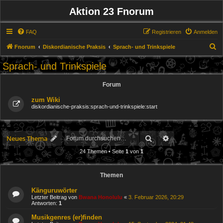
Aktion 23 Fnorum
FAQ
Registrieren
Anmelden
S
Fnorum
Diskordianische Praksis
Sprach- und Trinkspiele
u
Sprach- und Trinkspiele
c
h
Forum
e
zum Wiki
diskordianische-praksis:sprach-und-trinkspiele:start
Suche
Erweiterte Suche
Neues Thema
24 Themen • Seite
1
von
1
Themen
Känguruwörter
Letzter Beitrag von
Bwana Honolulu
«
3. Februar 2026, 20:29
Antworten:
1
Musikgenres (er)finden