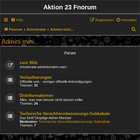
Aktion 23 Fnorum
FAQ
Registrieren
Anmelden
S
Fnorum
Eristokratie
Admini-mini...
u
Admini-mini...
c
h
Forum
e
zum Wiki
eristokratie:administration:start
Verlautbarungen
Offizielle und... weniger offizielle Ankündigungen.
Themen:
31
DisInformationen
Alles, was man besser nicht wissen sollte.
Themen:
24
Technische Verschlimmbesserungs-Subkabale
Das fünf(?)köpfige Admin-Monster
Moderator:
Technische Verschlimmbesserungs-Subkabale
Themen:
7