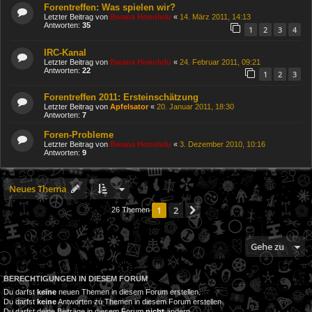
Forentreffen: Was spielen wir?
Letzter Beitrag von
Bwana Honolulu
«
14. März 2011, 14:13
Antworten:
35
1
2
3
4
IRC-Kanal
Letzter Beitrag von
Bwana Honolulu
«
24. Februar 2011, 09:21
Antworten:
22
1
2
3
Forentreffen 2011: Ersteinschätzung
Letzter Beitrag von
Apfelsator
«
20. Januar 2011, 18:30
Antworten:
7
Foren-Probleme
Letzter Beitrag von
Bwana Honolulu
«
3. Dezember 2010, 10:16
Antworten:
9
Neues Thema
1
2
Nächste
26 Themen
Gehe zu
BERECHTIGUNGEN IN DIESEM FORUM
Du darfst
keine
neuen Themen in diesem Forum erstellen.
Du darfst
keine
Antworten zu Themen in diesem Forum erstellen.
Du darfst deine Beiträge in diesem Forum
nicht
ändern.