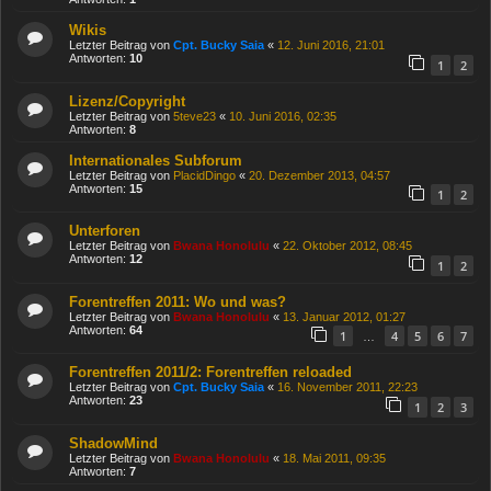
Wikis
Letzter Beitrag von
Cpt. Bucky Saia
«
12. Juni 2016, 21:01
Antworten:
10
1
2
Lizenz/Copyright
Letzter Beitrag von
5teve23
«
10. Juni 2016, 02:35
Antworten:
8
Internationales Subforum
Letzter Beitrag von
PlacidDingo
«
20. Dezember 2013, 04:57
Antworten:
15
1
2
Unterforen
Letzter Beitrag von
Bwana Honolulu
«
22. Oktober 2012, 08:45
Antworten:
12
1
2
Forentreffen 2011: Wo und was?
Letzter Beitrag von
Bwana Honolulu
«
13. Januar 2012, 01:27
Antworten:
64
1
4
5
6
7
…
Forentreffen 2011/2: Forentreffen reloaded
Letzter Beitrag von
Cpt. Bucky Saia
«
16. November 2011, 22:23
Antworten:
23
1
2
3
ShadowMind
Letzter Beitrag von
Bwana Honolulu
«
18. Mai 2011, 09:35
Antworten:
7