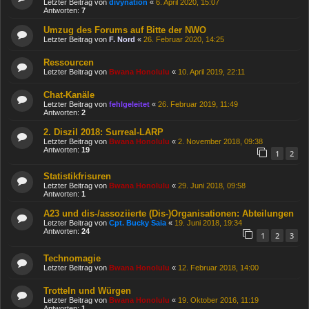
Letzter Beitrag von
divynation
«
6. April 2020, 15:07
Antworten:
7
Umzug des Forums auf Bitte der NWO
Letzter Beitrag von
F. Nord
«
26. Februar 2020, 14:25
Ressourcen
Letzter Beitrag von
Bwana Honolulu
«
10. April 2019, 22:11
Chat-Kanäle
Letzter Beitrag von
fehlgeleitet
«
26. Februar 2019, 11:49
Antworten:
2
2. Diszil 2018: Surreal-LARP
Letzter Beitrag von
Bwana Honolulu
«
2. November 2018, 09:38
Antworten:
19
1
2
Statistikfrisuren
Letzter Beitrag von
Bwana Honolulu
«
29. Juni 2018, 09:58
Antworten:
1
A23 und dis-/assoziierte (Dis-)Organisationen: Abteilungen
Letzter Beitrag von
Cpt. Bucky Saia
«
19. Juni 2018, 19:34
Antworten:
24
1
2
3
Technomagie
Letzter Beitrag von
Bwana Honolulu
«
12. Februar 2018, 14:00
Trotteln und Würgen
Letzter Beitrag von
Bwana Honolulu
«
19. Oktober 2016, 11:19
Antworten:
1