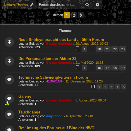
Suche
Erweiterte Suche
Neues Thema
1
2
Nächste
26 Themen
Themen
Neue Smileys braucht das Land ... ähhh Forum
Letzter Beitrag von
Bwana Honolulu
«
20. August 2022, 00:03
Antworten:
223
1
20
21
22
23
…
Die Personalakten der Aktion 23
Letzter Beitrag von
Bwana Honolulu
«
21. Mai 2020, 10:13
Antworten:
189
1
16
17
18
19
…
Technische Schwierigkeiten im Forum
Letzter Beitrag von
41D5K1N6
«
11. Dezember 2020, 11:20
Antworten:
41
1
2
3
4
5
Galerie
Letzter Beitrag von
Bwana Honolulu
«
8. August 2020, 08:54
Antworten:
1
Tauchgänge
Letzter Beitrag von
divynation
«
6. April 2020, 23:18
Antworten:
1
Re: Umzug des Forums auf Bitte der NWO