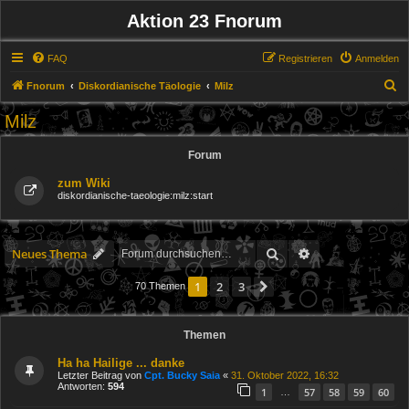
Aktion 23 Fnorum
FAQ
Registrieren
Anmelden
S
Fnorum
Diskordianische Täologie
Milz
u
Milz
c
h
Forum
e
zum Wiki
diskordianische-taeologie:milz:start
Suche
Erweiterte Suche
Neues Thema
1
2
3
Nächste
70 Themen
Themen
Ha ha Hailige ... danke
Letzter Beitrag von
Cpt. Bucky Saia
«
31. Oktober 2022, 16:32
Antworten:
594
1
57
58
59
60
…