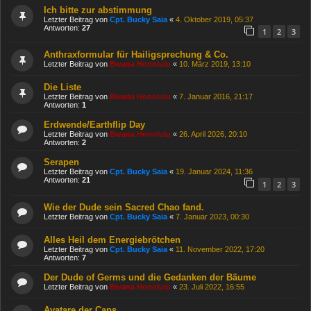
Ich bitte zur abstimmung
Letzter Beitrag von
Cpt. Bucky Saia
«
4. Oktober 2019, 05:37
Antworten:
27
1
2
3
Anthraxformular für Hailigsprechung & Co.
Letzter Beitrag von
Bwana Honolulu
«
10. März 2019, 13:10
Die Liste
Letzter Beitrag von
Bwana Honolulu
«
7. Januar 2016, 21:17
Antworten:
1
Erdwende/Earthflip Day
Letzter Beitrag von
Bwana Honolulu
«
26. April 2026, 20:10
Antworten:
2
Serapen
Letzter Beitrag von
Cpt. Bucky Saia
«
19. Januar 2024, 11:36
Antworten:
21
1
2
3
Wie der Dude sein Sacred Chao fand.
Letzter Beitrag von
Cpt. Bucky Saia
«
7. Januar 2023, 00:30
Alles Heil dem Energiebrötchen
Letzter Beitrag von
Cpt. Bucky Saia
«
11. November 2022, 17:20
Antworten:
7
Der Dude of Germs und die Gedanken der Bäume
Letzter Beitrag von
Bwana Honolulu
«
23. Juli 2022, 16:55
Avatare der Caps