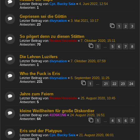
Letzter Beitrag von
Cpt. Bucky Saia
«
4. Juni 2022, 12:54
Antworten:
1
Gepriesen sei die Göttin
Letzter Beitrag von
divynation
«
3. Mai 2021, 10:17
Antworten:
23
1
2
3
So pilgert denn zu diesen Stätten
Letzter Beitrag von
Bwana Honolulu
«
7. Oktober 2020, 15:11
Antworten:
70
1
5
6
7
8
…
Die Lehren Luzifers
Letzter Beitrag von
divynation
«
7. Oktober 2020, 07:59
Antworten:
1
Who the Fuck is Eris
Letzter Beitrag von
divynation
«
5. September 2020, 11:25
Antworten:
231
1
21
22
23
24
…
Jahre zum Feiern
Letzter Beitrag von
Bwana Honolulu
«
25. August 2020, 10:45
Antworten:
5
kleine Weißheiten für große Diskordier
Letzter Beitrag von
41D5K1N6
«
24. August 2020, 16:51
Antworten:
64
1
4
5
6
7
…
Eris und der Platypus
Letzter Beitrag von
Cpt. Bucky Saia
«
21. August 2020, 06:01
Antworten:
3