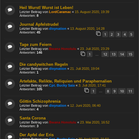
Heil Wurst! Wurst ist Leben!
Letzter Beitrag von
LordCaramac
«
15. August 2020, 19:39
Antworten:
8
Journal Apfelstrudel
Letzter Beitrag von
divynation
«
13. August 2020, 14:28
Antworten:
45
1
2
3
4
5
Tage zum Feiern
Letzter Beitrag von
Bwana Honolulu
«
23. Juli 2020, 23:29
Antworten:
146
1
12
13
14
15
…
Die candywitchen Regeln
Letzter Beitrag von
divynation
«
21. Juli 2020, 19:04
Antworten:
1
Artefakte, Relikte, Reliquien und Paraphernalien
Letzter Beitrag von
Cpt. Bucky Saia
«
3. Juli 2020, 17:41
Antworten:
105
1
8
9
10
11
…
Göttin Schizophrenia
Letzter Beitrag von
divynation
«
12. Juni 2020, 06:40
Antworten:
4
Santa Corona
Letzter Beitrag von
Bwana Honolulu
«
23. Mai 2020, 16:52
Antworten:
3
Der Apfel der Eris
Letzter Beitrag von
Cpt. Bucky Saia
«
30. April 2020, 21:50