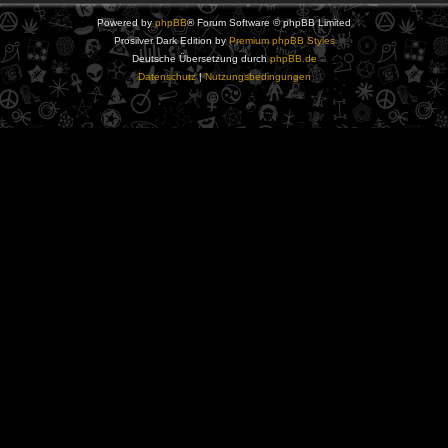
Powered by
phpBB
® Forum Software © phpBB Limited
Prosilver Dark Edition by
Premium phpBB Styles
Deutsche Übersetzung durch
phpBB.de
Datenschutz
|
Nutzungsbedingungen