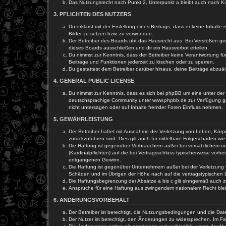
Das Nutzungsrecht nach Punkt 2, Unterpunkt a bleibt auch nach 
3. PFLICHTEN DES NUTZERS
Du erklärst mit der Erstellung eines Beitrags, dass er keine Inhalt
Bilder zu setzen bzw. zu verwenden.
Der Betreiber des Boards übt das Hausrecht aus. Bei Verstößen g
dieses Boards ausschließen und dir ein Hausverbot erteilen.
Du nimmst zur Kenntnis, dass der Betreiber keine Verantwortung für 
Beiträge und Funktionen jederzeit zu löschen oder zu sperren.
Du gestattest dem Betreiber darüber hinaus, deine Beiträge abzuä
4. GENERAL PUBLIC LICENSE
Du nimmst zur Kenntnis, dass es sich bei phpBB um eine unter der 
deutschsprachige Community unter www.phpbb.de zur Verfügung gest
nicht untersagen oder auf Inhalte fremder Foren Einfluss nehmen.
5. GEWÄHRLEISTUNG
Der Betreiber haftet mit Ausnahme der Verletzung von Leben, Körper
zurückzuführen sind. Dies gilt auch für mittelbare Folgeschäden 
Die Haftung ist gegenüber Verbrauchern außer bei vorsätzlichem o
(Kardinalpflichten) auf die bei Vertragsschluss typischerweise vo
entgangenen Gewinn.
Die Haftung ist gegenüber Unternehmern außer bei der Verletzung 
Schäden und im Übrigen der Höhe nach auf die vertragstypischen 
Die Haftungsbegrenzung der Absätze a bis c gilt sinngemäß auch zu
Ansprüche für eine Haftung aus zwingendem nationalem Recht blei
6. ÄNDERUNGSVORBEHALT
Der Betreiber ist berechtigt, die Nutzungsbedingungen und die Dat
Der Nutzer ist berechtigt, den Änderungen zu widersprechen. Im Fa