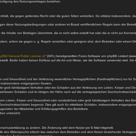
Kündigung des Nutzungsvertrages bestehen.
e enthält, die gegen geltendes Recht oder die guten Sitten verstoßen. Du erklärst insbesondere, 
egen diese Nutzungsbedingungen oder anderer im Board veröffentlichten Regeln kann der Betre
die Inhalte von Beiträgen übernimmt, die er nicht selbst erstellt hat oder die er nicht zur Kenn
ndern, sofern sie gegen o. g. Regeln verstoßen oder geeignet sind, dem Betreiber oder einem D
„
GNU General Public License v2
“ (GPL) bereitgestellten Foren-Software von phpBB Limited (ww
ellt. Beide haben keinen Einfluss auf die Art und Weise, wie die Software verwendet wird. Si
 und Gesundheit und der Verletzung wesentlicher Vertragspflichten (Kardinalpflichten) nur für Sc
wie insbesondere entgangenen Gewinn.
der grob fahrlässigem Verhalten oder bei Schäden aus der Verletzung von Leben, Körper und Ges
rhersehbaren Schäden und im übrigen der Höhe nach auf die vertragstypischen Durchschnittsschäde
von Leben, Körper und Gesundheit oder vorsätzlichem oder grob fahrlässigem Verhalten des Betr
Durchschnittsschäden begrenzt. Dies gilt auch für mittelbare Schäden, insbesondere entgangen
gunsten der Mitarbeiter und Erfüllungsgehilfen des Betreibers.
ben unberührt.
enschutzerklärung zu ändern. Die Änderung wird dem Nutzer per E-Mail mitgeteilt.
lle des Widerspruchs erlischt das zwischen dem Betreiber und dem Nutzer bestehende Vertragsverh