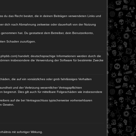
dass du das Recht besitzt, die in deinen Beiträgen verwendeten Links und
iber dich nach Abmahnung zeitweise oder dauerhaft von der Nutzung
tnis genommen hat. Du gestattest dem Betreiber, dein Benutzerkonto,
ritten Schaden zuzufügen.
w.phpbb.com) handelt; deutschsprachige Informationen werden durch die
e können insbesondere die Verwendung der Software für bestimmte Zwecke
häden, die auf ein vorsätzliches oder grob fahrlässiges Verhalten
undheit und der Verletzung wesentlicher Vertragspflichten
n begrenzt. Dies gilt auch für mittelbare Folgeschäden wie insbesondere
eibers auf die bei Vertragsschluss typischerweise vorhersehbaren
en Gewinn.
ältnis mit sofortiger Wirkung.