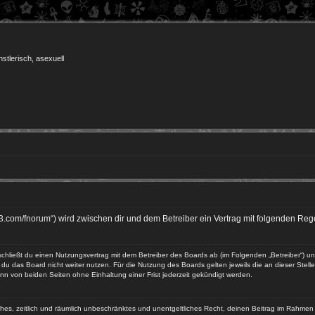
nstlerisch, asexuell
23.com/fnorum“) wird zwischen dir und dem Betreiber ein Vertrag mit folgenden R
 schließt du einen Nutzungsvertrag mit dem Betreiber des Boards ab (im Folgenden „Betreiber“) 
du das Board nicht weiter nutzen. Für die Nutzung des Boards gelten jeweils die an dieser Stell
n von beiden Seiten ohne Einhaltung einer Frist jederzeit gekündigt werden.
faches, zeitlich und räumlich unbeschränktes und unentgeltliches Recht, deinen Beitrag im Rahme