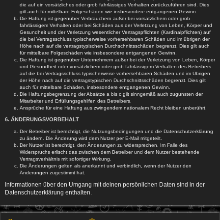
die auf ein vorsätzliches oder grob fahrlässiges Verhalten zurückzuführen sind. Dies
gilt auch für mittelbare Folgeschäden wie insbesondere entgangenen Gewinn.
Die Haftung ist gegenüber Verbrauchern außer bei vorsätzlichem oder grob
fahrlässigem Verhalten oder bei Schäden aus der Verletzung von Leben, Körper und
Gesundheit und der Verletzung wesentlicher Vertragspflichten (Kardinalpflichten) auf
die bei Vertragsschluss typischerweise vorhersehbaren Schäden und im übrigen der
Höhe nach auf die vertragstypischen Durchschnittsschäden begrenzt. Dies gilt auch
für mittelbare Folgeschäden wie insbesondere entgangenen Gewinn.
Die Haftung ist gegenüber Unternehmern außer bei der Verletzung von Leben, Körper
und Gesundheit oder vorsätzlichem oder grob fahrlässigem Verhalten des Betreibers
auf die bei Vertragsschluss typischerweise vorhersehbaren Schäden und im Übrigen
der Höhe nach auf die vertragstypischen Durchschnittsschäden begrenzt. Dies gilt
auch für mittelbare Schäden, insbesondere entgangenen Gewinn.
Die Haftungsbegrenzung der Absätze a bis c gilt sinngemäß auch zugunsten der
Mitarbeiter und Erfüllungsgehilfen des Betreibers.
Ansprüche für eine Haftung aus zwingendem nationalem Recht bleiben unberührt.
6. ÄNDERUNGSVORBEHALT
Der Betreiber ist berechtigt, die Nutzungsbedingungen und die Datenschutzerklärung
zu ändern. Die Änderung wird dem Nutzer per E-Mail mitgeteilt.
Der Nutzer ist berechtigt, den Änderungen zu widersprechen. Im Falle des
Widerspruchs erlischt das zwischen dem Betreiber und dem Nutzer bestehende
Vertragsverhältnis mit sofortiger Wirkung.
Die Änderungen gelten als anerkannt und verbindlich, wenn der Nutzer den
Änderungen zugestimmt hat.
Informationen über den Umgang mit deinen persönlichen Daten sind in der
Datenschutzerklärung enthalten.