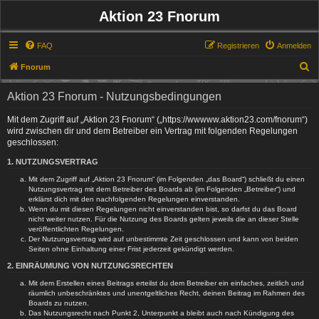
Aktion 23 Fnorum
FAQ
Registrieren
Anmelden
S
Fnorum
u
Aktion 23 Fnorum - Nutzungsbedingungen
c
h
Mit dem Zugriff auf „Aktion 23 Fnorum“ („https://wwwww.aktion23.com/fnorum“)
wird zwischen dir und dem Betreiber ein Vertrag mit folgenden Regelungen
e
geschlossen:
1. NUTZUNGSVERTRAG
Mit dem Zugriff auf „Aktion 23 Fnorum“ (im Folgenden „das Board“) schließt du einen
Nutzungsvertrag mit dem Betreiber des Boards ab (im Folgenden „Betreiber“) und
erklärst dich mit den nachfolgenden Regelungen einverstanden.
Wenn du mit diesen Regelungen nicht einverstanden bist, so darfst du das Board
nicht weiter nutzen. Für die Nutzung des Boards gelten jeweils die an dieser Stelle
veröffentlichten Regelungen.
Der Nutzungsvertrag wird auf unbestimmte Zeit geschlossen und kann von beiden
Seiten ohne Einhaltung einer Frist jederzeit gekündigt werden.
2. EINRÄUMUNG VON NUTZUNGSRECHTEN
Mit dem Erstellen eines Beitrags erteilst du dem Betreiber ein einfaches, zeitlich und
räumlich unbeschränktes und unentgeltliches Recht, deinen Beitrag im Rahmen des
Boards zu nutzen.
Das Nutzungsrecht nach Punkt 2, Unterpunkt a bleibt auch nach Kündigung des