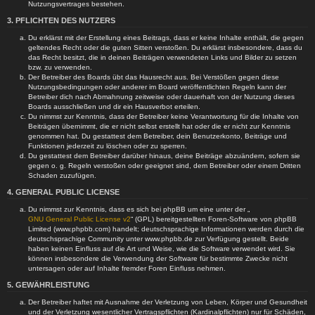
Nutzungsvertrages bestehen.
3. PFLICHTEN DES NUTZERS
Du erklärst mit der Erstellung eines Beitrags, dass er keine Inhalte enthält, die gegen
geltendes Recht oder die guten Sitten verstoßen. Du erklärst insbesondere, dass du
das Recht besitzt, die in deinen Beiträgen verwendeten Links und Bilder zu setzen
bzw. zu verwenden.
Der Betreiber des Boards übt das Hausrecht aus. Bei Verstößen gegen diese
Nutzungsbedingungen oder anderer im Board veröffentlichten Regeln kann der
Betreiber dich nach Abmahnung zeitweise oder dauerhaft von der Nutzung dieses
Boards ausschließen und dir ein Hausverbot erteilen.
Du nimmst zur Kenntnis, dass der Betreiber keine Verantwortung für die Inhalte von
Beiträgen übernimmt, die er nicht selbst erstellt hat oder die er nicht zur Kenntnis
genommen hat. Du gestattest dem Betreiber, dein Benutzerkonto, Beiträge und
Funktionen jederzeit zu löschen oder zu sperren.
Du gestattest dem Betreiber darüber hinaus, deine Beiträge abzuändern, sofern sie
gegen o. g. Regeln verstoßen oder geeignet sind, dem Betreiber oder einem Dritten
Schaden zuzufügen.
4. GENERAL PUBLIC LICENSE
Du nimmst zur Kenntnis, dass es sich bei phpBB um eine unter der „
GNU General Public License v2
“ (GPL) bereitgestellten Foren-Software von phpBB
Limited (www.phpbb.com) handelt; deutschsprachige Informationen werden durch die
deutschsprachige Community unter www.phpbb.de zur Verfügung gestellt. Beide
haben keinen Einfluss auf die Art und Weise, wie die Software verwendet wird. Sie
können insbesondere die Verwendung der Software für bestimmte Zwecke nicht
untersagen oder auf Inhalte fremder Foren Einfluss nehmen.
5. GEWÄHRLEISTUNG
Der Betreiber haftet mit Ausnahme der Verletzung von Leben, Körper und Gesundheit
und der Verletzung wesentlicher Vertragspflichten (Kardinalpflichten) nur für Schäden,