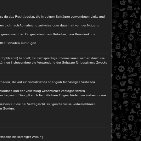
dass du das Recht besitzt, die in deinen Beiträgen verwendeten Links und
iber dich nach Abmahnung zeitweise oder dauerhaft von der Nutzung
tnis genommen hat. Du gestattest dem Betreiber, dein Benutzerkonto,
ritten Schaden zuzufügen.
w.phpbb.com) handelt; deutschsprachige Informationen werden durch die
e können insbesondere die Verwendung der Software für bestimmte Zwecke
häden, die auf ein vorsätzliches oder grob fahrlässiges Verhalten
undheit und der Verletzung wesentlicher Vertragspflichten
n begrenzt. Dies gilt auch für mittelbare Folgeschäden wie insbesondere
eibers auf die bei Vertragsschluss typischerweise vorhersehbaren
en Gewinn.
ältnis mit sofortiger Wirkung.