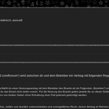
nstlerisch, asexuell
23.com/fnorum“) wird zwischen dir und dem Betreiber ein Vertrag mit folgenden R
 schließt du einen Nutzungsvertrag mit dem Betreiber des Boards ab (im Folgenden „Betreiber“) 
du das Board nicht weiter nutzen. Für die Nutzung des Boards gelten jeweils die an dieser Stell
n von beiden Seiten ohne Einhaltung einer Frist jederzeit gekündigt werden.
faches, zeitlich und räumlich unbeschränktes und unentgeltliches Recht, deinen Beitrag im Rahme