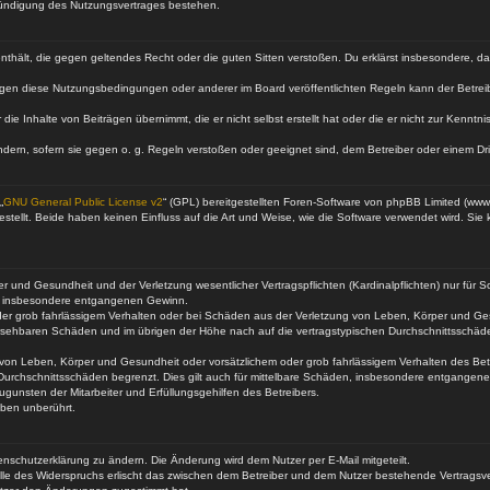
Kündigung des Nutzungsvertrages bestehen.
e enthält, die gegen geltendes Recht oder die guten Sitten verstoßen. Du erklärst insbesondere, 
egen diese Nutzungsbedingungen oder anderer im Board veröffentlichten Regeln kann der Betre
die Inhalte von Beiträgen übernimmt, die er nicht selbst erstellt hat oder die er nicht zur Kenn
ndern, sofern sie gegen o. g. Regeln verstoßen oder geeignet sind, dem Betreiber oder einem D
„
GNU General Public License v2
“ (GPL) bereitgestellten Foren-Software von phpBB Limited (ww
ellt. Beide haben keinen Einfluss auf die Art und Weise, wie die Software verwendet wird. Si
 und Gesundheit und der Verletzung wesentlicher Vertragspflichten (Kardinalpflichten) nur für Sc
wie insbesondere entgangenen Gewinn.
der grob fahrlässigem Verhalten oder bei Schäden aus der Verletzung von Leben, Körper und Ges
rhersehbaren Schäden und im übrigen der Höhe nach auf die vertragstypischen Durchschnittsschäde
von Leben, Körper und Gesundheit oder vorsätzlichem oder grob fahrlässigem Verhalten des Betr
Durchschnittsschäden begrenzt. Dies gilt auch für mittelbare Schäden, insbesondere entgangen
gunsten der Mitarbeiter und Erfüllungsgehilfen des Betreibers.
ben unberührt.
enschutzerklärung zu ändern. Die Änderung wird dem Nutzer per E-Mail mitgeteilt.
lle des Widerspruchs erlischt das zwischen dem Betreiber und dem Nutzer bestehende Vertragsverh