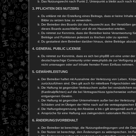
Das Nutzungsrecht nach Punkt 2, Unterpunkt a bleibt auch nach 
3. PFLICHTEN DES NUTZERS
Du erklärst mit der Erstellung eines Beitrags, dass er keine Inhalt
Bilder zu setzen bzw. zu verwenden.
Der Betreiber des Boards übt das Hausrecht aus. Bei Verstößen g
dieses Boards ausschließen und dir ein Hausverbot erteilen.
Du nimmst zur Kenntnis, dass der Betreiber keine Verantwortung für 
Beiträge und Funktionen jederzeit zu löschen oder zu sperren.
Du gestattest dem Betreiber darüber hinaus, deine Beiträge abzuä
4. GENERAL PUBLIC LICENSE
Du nimmst zur Kenntnis, dass es sich bei phpBB um eine unter der 
deutschsprachige Community unter www.phpbb.de zur Verfügung gest
nicht untersagen oder auf Inhalte fremder Foren Einfluss nehmen.
5. GEWÄHRLEISTUNG
Der Betreiber haftet mit Ausnahme der Verletzung von Leben, Körper
zurückzuführen sind. Dies gilt auch für mittelbare Folgeschäden 
Die Haftung ist gegenüber Verbrauchern außer bei vorsätzlichem o
(Kardinalpflichten) auf die bei Vertragsschluss typischerweise vo
entgangenen Gewinn.
Die Haftung ist gegenüber Unternehmern außer bei der Verletzung 
Schäden und im Übrigen der Höhe nach auf die vertragstypischen 
Die Haftungsbegrenzung der Absätze a bis c gilt sinngemäß auch zu
Ansprüche für eine Haftung aus zwingendem nationalem Recht blei
6. ÄNDERUNGSVORBEHALT
Der Betreiber ist berechtigt, die Nutzungsbedingungen und die Dat
Der Nutzer ist berechtigt, den Änderungen zu widersprechen. Im Fa