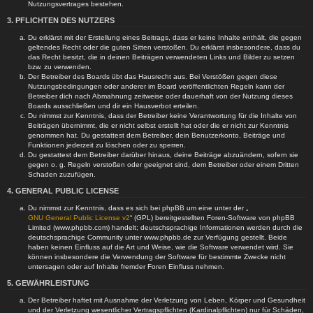
Nutzungsvertrages bestehen.
3. PFLICHTEN DES NUTZERS
Du erklärst mit der Erstellung eines Beitrags, dass er keine Inhalte enthält, die gegen
geltendes Recht oder die guten Sitten verstoßen. Du erklärst insbesondere, dass du
das Recht besitzt, die in deinen Beiträgen verwendeten Links und Bilder zu setzen
bzw. zu verwenden.
Der Betreiber des Boards übt das Hausrecht aus. Bei Verstößen gegen diese
Nutzungsbedingungen oder anderer im Board veröffentlichten Regeln kann der
Betreiber dich nach Abmahnung zeitweise oder dauerhaft von der Nutzung dieses
Boards ausschließen und dir ein Hausverbot erteilen.
Du nimmst zur Kenntnis, dass der Betreiber keine Verantwortung für die Inhalte von
Beiträgen übernimmt, die er nicht selbst erstellt hat oder die er nicht zur Kenntnis
genommen hat. Du gestattest dem Betreiber, dein Benutzerkonto, Beiträge und
Funktionen jederzeit zu löschen oder zu sperren.
Du gestattest dem Betreiber darüber hinaus, deine Beiträge abzuändern, sofern sie
gegen o. g. Regeln verstoßen oder geeignet sind, dem Betreiber oder einem Dritten
Schaden zuzufügen.
4. GENERAL PUBLIC LICENSE
Du nimmst zur Kenntnis, dass es sich bei phpBB um eine unter der „
GNU General Public License v2
“ (GPL) bereitgestellten Foren-Software von phpBB
Limited (www.phpbb.com) handelt; deutschsprachige Informationen werden durch die
deutschsprachige Community unter www.phpbb.de zur Verfügung gestellt. Beide
haben keinen Einfluss auf die Art und Weise, wie die Software verwendet wird. Sie
können insbesondere die Verwendung der Software für bestimmte Zwecke nicht
untersagen oder auf Inhalte fremder Foren Einfluss nehmen.
5. GEWÄHRLEISTUNG
Der Betreiber haftet mit Ausnahme der Verletzung von Leben, Körper und Gesundheit
und der Verletzung wesentlicher Vertragspflichten (Kardinalpflichten) nur für Schäden,