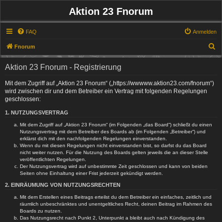
Aktion 23 Fnorum
FAQ
Anmelden
S
Fnorum
u
Aktion 23 Fnorum - Registrierung
c
h
Mit dem Zugriff auf „Aktion 23 Fnorum“ („https://wwwww.aktion23.com/fnorum“)
wird zwischen dir und dem Betreiber ein Vertrag mit folgenden Regelungen
e
geschlossen:
1. NUTZUNGSVERTRAG
Mit dem Zugriff auf „Aktion 23 Fnorum“ (im Folgenden „das Board“) schließt du einen
Nutzungsvertrag mit dem Betreiber des Boards ab (im Folgenden „Betreiber“) und
erklärst dich mit den nachfolgenden Regelungen einverstanden.
Wenn du mit diesen Regelungen nicht einverstanden bist, so darfst du das Board
nicht weiter nutzen. Für die Nutzung des Boards gelten jeweils die an dieser Stelle
veröffentlichten Regelungen.
Der Nutzungsvertrag wird auf unbestimmte Zeit geschlossen und kann von beiden
Seiten ohne Einhaltung einer Frist jederzeit gekündigt werden.
2. EINRÄUMUNG VON NUTZUNGSRECHTEN
Mit dem Erstellen eines Beitrags erteilst du dem Betreiber ein einfaches, zeitlich und
räumlich unbeschränktes und unentgeltliches Recht, deinen Beitrag im Rahmen des
Boards zu nutzen.
Das Nutzungsrecht nach Punkt 2, Unterpunkt a bleibt auch nach Kündigung des