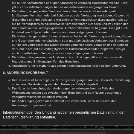
die auf ein vorsätzliches oder grob fahrlässiges Verhalten zurückzuführen sind. Dies
gilt auch für mittelbare Folgeschäden wie insbesondere entgangenen Gewinn.
Die Haftung ist gegenüber Verbrauchern außer bei vorsätzlichem oder grob
fahrlässigem Verhalten oder bei Schäden aus der Verletzung von Leben, Körper und
Gesundheit und der Verletzung wesentlicher Vertragspflichten (Kardinalpflichten) auf
die bei Vertragsschluss typischerweise vorhersehbaren Schäden und im übrigen der
Höhe nach auf die vertragstypischen Durchschnittsschäden begrenzt. Dies gilt auch
für mittelbare Folgeschäden wie insbesondere entgangenen Gewinn.
Die Haftung ist gegenüber Unternehmern außer bei der Verletzung von Leben, Körper
und Gesundheit oder vorsätzlichem oder grob fahrlässigem Verhalten des Betreibers
auf die bei Vertragsschluss typischerweise vorhersehbaren Schäden und im Übrigen
der Höhe nach auf die vertragstypischen Durchschnittsschäden begrenzt. Dies gilt
auch für mittelbare Schäden, insbesondere entgangenen Gewinn.
Die Haftungsbegrenzung der Absätze a bis c gilt sinngemäß auch zugunsten der
Mitarbeiter und Erfüllungsgehilfen des Betreibers.
Ansprüche für eine Haftung aus zwingendem nationalem Recht bleiben unberührt.
6. ÄNDERUNGSVORBEHALT
Der Betreiber ist berechtigt, die Nutzungsbedingungen und die Datenschutzerklärung
zu ändern. Die Änderung wird dem Nutzer per E-Mail mitgeteilt.
Der Nutzer ist berechtigt, den Änderungen zu widersprechen. Im Falle des
Widerspruchs erlischt das zwischen dem Betreiber und dem Nutzer bestehende
Vertragsverhältnis mit sofortiger Wirkung.
Die Änderungen gelten als anerkannt und verbindlich, wenn der Nutzer den
Änderungen zugestimmt hat.
Informationen über den Umgang mit deinen persönlichen Daten sind in der
Datenschutzerklärung enthalten.