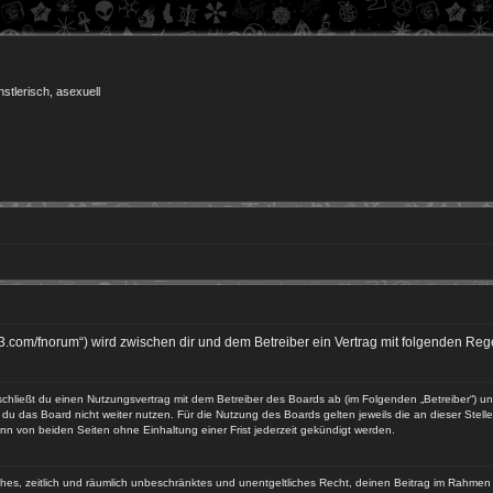
nstlerisch, asexuell
23.com/fnorum“) wird zwischen dir und dem Betreiber ein Vertrag mit folgenden R
 schließt du einen Nutzungsvertrag mit dem Betreiber des Boards ab (im Folgenden „Betreiber“) 
du das Board nicht weiter nutzen. Für die Nutzung des Boards gelten jeweils die an dieser Stell
n von beiden Seiten ohne Einhaltung einer Frist jederzeit gekündigt werden.
faches, zeitlich und räumlich unbeschränktes und unentgeltliches Recht, deinen Beitrag im Rahme