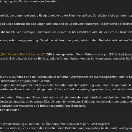
Kündigung des Nutzungsvertrages bestehen.
e enthält, die gegen geltendes Recht oder die guten Sitten verstoßen. Du erklärst insbesondere, 
egen diese Nutzungsbedingungen oder anderer im Board veröffentlichten Regeln kann der Betre
die Inhalte von Beiträgen übernimmt, die er nicht selbst erstellt hat oder die er nicht zur Kenn
ndern, sofern sie gegen o. g. Regeln verstoßen oder geeignet sind, dem Betreiber oder einem D
„
GNU General Public License v2
“ (GPL) bereitgestellten Foren-Software von phpBB Limited (ww
ellt. Beide haben keinen Einfluss auf die Art und Weise, wie die Software verwendet wird. Si
 und Gesundheit und der Verletzung wesentlicher Vertragspflichten (Kardinalpflichten) nur für Sc
wie insbesondere entgangenen Gewinn.
der grob fahrlässigem Verhalten oder bei Schäden aus der Verletzung von Leben, Körper und Ges
rhersehbaren Schäden und im übrigen der Höhe nach auf die vertragstypischen Durchschnittsschäde
von Leben, Körper und Gesundheit oder vorsätzlichem oder grob fahrlässigem Verhalten des Betr
Durchschnittsschäden begrenzt. Dies gilt auch für mittelbare Schäden, insbesondere entgangen
gunsten der Mitarbeiter und Erfüllungsgehilfen des Betreibers.
ben unberührt.
enschutzerklärung zu ändern. Die Änderung wird dem Nutzer per E-Mail mitgeteilt.
lle des Widerspruchs erlischt das zwischen dem Betreiber und dem Nutzer bestehende Vertragsverh