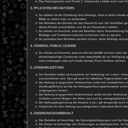
Das Nutzungsrecht nach Punkt 2, Unterpunkt a bleibt auch nach 
3. PFLICHTEN DES NUTZERS
Du erklärst mit der Erstellung eines Beitrags, dass er keine Inhalt
Bilder zu setzen bzw. zu verwenden.
Der Betreiber des Boards übt das Hausrecht aus. Bei Verstößen g
dieses Boards ausschließen und dir ein Hausverbot erteilen.
Du nimmst zur Kenntnis, dass der Betreiber keine Verantwortung für 
Beiträge und Funktionen jederzeit zu löschen oder zu sperren.
Du gestattest dem Betreiber darüber hinaus, deine Beiträge abzuä
4. GENERAL PUBLIC LICENSE
Du nimmst zur Kenntnis, dass es sich bei phpBB um eine unter der 
deutschsprachige Community unter www.phpbb.de zur Verfügung gest
nicht untersagen oder auf Inhalte fremder Foren Einfluss nehmen.
5. GEWÄHRLEISTUNG
Der Betreiber haftet mit Ausnahme der Verletzung von Leben, Körper
zurückzuführen sind. Dies gilt auch für mittelbare Folgeschäden 
Die Haftung ist gegenüber Verbrauchern außer bei vorsätzlichem o
(Kardinalpflichten) auf die bei Vertragsschluss typischerweise vo
entgangenen Gewinn.
Die Haftung ist gegenüber Unternehmern außer bei der Verletzung 
Schäden und im Übrigen der Höhe nach auf die vertragstypischen 
Die Haftungsbegrenzung der Absätze a bis c gilt sinngemäß auch zu
Ansprüche für eine Haftung aus zwingendem nationalem Recht blei
6. ÄNDERUNGSVORBEHALT
Der Betreiber ist berechtigt, die Nutzungsbedingungen und die Dat
Der Nutzer ist berechtigt, den Änderungen zu widersprechen. Im Fa