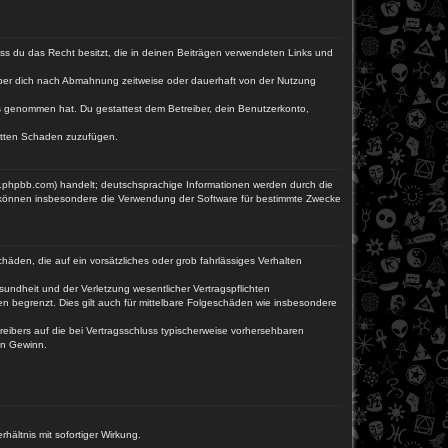
dass du das Recht besitzt, die in deinen Beiträgen verwendeten Links und
iber dich nach Abmahnung zeitweise oder dauerhaft von der Nutzung
tnis genommen hat. Du gestattest dem Betreiber, dein Benutzerkonto,
ritten Schaden zuzufügen.
w.phpbb.com) handelt; deutschsprachige Informationen werden durch die
e können insbesondere die Verwendung der Software für bestimmte Zwecke
häden, die auf ein vorsätzliches oder grob fahrlässiges Verhalten
undheit und der Verletzung wesentlicher Vertragspflichten
n begrenzt. Dies gilt auch für mittelbare Folgeschäden wie insbesondere
eibers auf die bei Vertragsschluss typischerweise vorhersehbaren
en Gewinn.
ältnis mit sofortiger Wirkung.