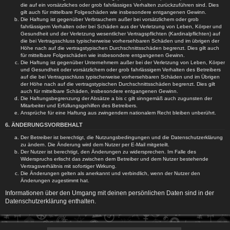
die auf ein vorsätzliches oder grob fahrlässiges Verhalten zurückzuführen sind. Dies
gilt auch für mittelbare Folgeschäden wie insbesondere entgangenen Gewinn.
Die Haftung ist gegenüber Verbrauchern außer bei vorsätzlichem oder grob
fahrlässigem Verhalten oder bei Schäden aus der Verletzung von Leben, Körper und
Gesundheit und der Verletzung wesentlicher Vertragspflichten (Kardinalpflichten) auf
die bei Vertragsschluss typischerweise vorhersehbaren Schäden und im übrigen der
Höhe nach auf die vertragstypischen Durchschnittsschäden begrenzt. Dies gilt auch
für mittelbare Folgeschäden wie insbesondere entgangenen Gewinn.
Die Haftung ist gegenüber Unternehmern außer bei der Verletzung von Leben, Körper
und Gesundheit oder vorsätzlichem oder grob fahrlässigem Verhalten des Betreibers
auf die bei Vertragsschluss typischerweise vorhersehbaren Schäden und im Übrigen
der Höhe nach auf die vertragstypischen Durchschnittsschäden begrenzt. Dies gilt
auch für mittelbare Schäden, insbesondere entgangenen Gewinn.
Die Haftungsbegrenzung der Absätze a bis c gilt sinngemäß auch zugunsten der
Mitarbeiter und Erfüllungsgehilfen des Betreibers.
Ansprüche für eine Haftung aus zwingendem nationalem Recht bleiben unberührt.
6. ÄNDERUNGSVORBEHALT
Der Betreiber ist berechtigt, die Nutzungsbedingungen und die Datenschutzerklärung
zu ändern. Die Änderung wird dem Nutzer per E-Mail mitgeteilt.
Der Nutzer ist berechtigt, den Änderungen zu widersprechen. Im Falle des
Widerspruchs erlischt das zwischen dem Betreiber und dem Nutzer bestehende
Vertragsverhältnis mit sofortiger Wirkung.
Die Änderungen gelten als anerkannt und verbindlich, wenn der Nutzer den
Änderungen zugestimmt hat.
Informationen über den Umgang mit deinen persönlichen Daten sind in der
Datenschutzerklärung enthalten.