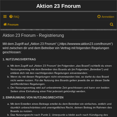
Aktion 23 Fnorum
FAQ
Anmelden
S
Fnorum
u
Aktion 23 Fnorum - Registrierung
c
h
Mit dem Zugriff auf „Aktion 23 Fnorum“ („https://wwwww.aktion23.com/fnorum“)
wird zwischen dir und dem Betreiber ein Vertrag mit folgenden Regelungen
e
geschlossen:
1. NUTZUNGSVERTRAG
Mit dem Zugriff auf „Aktion 23 Fnorum“ (im Folgenden „das Board“) schließt du einen
Nutzungsvertrag mit dem Betreiber des Boards ab (im Folgenden „Betreiber“) und
erklärst dich mit den nachfolgenden Regelungen einverstanden.
Wenn du mit diesen Regelungen nicht einverstanden bist, so darfst du das Board
nicht weiter nutzen. Für die Nutzung des Boards gelten jeweils die an dieser Stelle
veröffentlichten Regelungen.
Der Nutzungsvertrag wird auf unbestimmte Zeit geschlossen und kann von beiden
Seiten ohne Einhaltung einer Frist jederzeit gekündigt werden.
2. EINRÄUMUNG VON NUTZUNGSRECHTEN
Mit dem Erstellen eines Beitrags erteilst du dem Betreiber ein einfaches, zeitlich und
räumlich unbeschränktes und unentgeltliches Recht, deinen Beitrag im Rahmen des
Boards zu nutzen.
Das Nutzungsrecht nach Punkt 2, Unterpunkt a bleibt auch nach Kündigung des