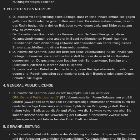
Nutzungsvertrages bestehen.
3. PFLICHTEN DES NUTZERS
Du erklärst mit der Erstellung eines Beitrags, dass er keine Inhalte enthält, die gegen
geltendes Recht oder die guten Sitten verstoßen. Du erklärst insbesondere, dass du
das Recht besitzt, die in deinen Beiträgen verwendeten Links und Bilder zu setzen
bzw. zu verwenden.
Der Betreiber des Boards übt das Hausrecht aus. Bei Verstößen gegen diese
Nutzungsbedingungen oder anderer im Board veröffentlichten Regeln kann der
Betreiber dich nach Abmahnung zeitweise oder dauerhaft von der Nutzung dieses
Boards ausschließen und dir ein Hausverbot erteilen.
Du nimmst zur Kenntnis, dass der Betreiber keine Verantwortung für die Inhalte von
Beiträgen übernimmt, die er nicht selbst erstellt hat oder die er nicht zur Kenntnis
genommen hat. Du gestattest dem Betreiber, dein Benutzerkonto, Beiträge und
Funktionen jederzeit zu löschen oder zu sperren.
Du gestattest dem Betreiber darüber hinaus, deine Beiträge abzuändern, sofern sie
gegen o. g. Regeln verstoßen oder geeignet sind, dem Betreiber oder einem Dritten
Schaden zuzufügen.
4. GENERAL PUBLIC LICENSE
Du nimmst zur Kenntnis, dass es sich bei phpBB um eine unter der „
GNU General Public License v2
“ (GPL) bereitgestellten Foren-Software von phpBB
Limited (www.phpbb.com) handelt; deutschsprachige Informationen werden durch die
deutschsprachige Community unter www.phpbb.de zur Verfügung gestellt. Beide
haben keinen Einfluss auf die Art und Weise, wie die Software verwendet wird. Sie
können insbesondere die Verwendung der Software für bestimmte Zwecke nicht
untersagen oder auf Inhalte fremder Foren Einfluss nehmen.
5. GEWÄHRLEISTUNG
Der Betreiber haftet mit Ausnahme der Verletzung von Leben, Körper und Gesundheit
und der Verletzung wesentlicher Vertragspflichten (Kardinalpflichten) nur für Schäden,