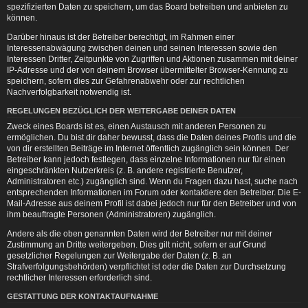
spezifizierten Daten zu speichern, um das Board betreiben und anbieten zu
können.
Darüber hinaus ist der Betreiber berechtigt, im Rahmen einer
Interessenabwägung zwischen deinen und seinen Interessen sowie den
Interessen Dritter, Zeitpunkte von Zugriffen und Aktionen zusammen mit deiner
IP-Adresse und der von deinem Browser übermittelter Browser-Kennung zu
speichern, sofern dies zur Gefahrenabwehr oder zur rechtlichen
Nachverfolgbarkeit notwendig ist.
REGELUNGEN BEZÜGLICH DER WEITERGABE DEINER DATEN
Zweck eines Boards ist es, einen Austausch mit anderen Personen zu
ermöglichen. Du bist dir daher bewusst, dass die Daten deines Profils und die
von dir erstellten Beiträge im Internet öffentlich zugänglich sein können. Der
Betreiber kann jedoch festlegen, dass einzelne Informationen nur für einen
eingeschränkten Nutzerkreis (z. B. andere registrierte Benutzer,
Administratoren etc.) zugänglich sind. Wenn du Fragen dazu hast, suche nach
entsprechenden Informationen im Forum oder kontaktiere den Betreiber. Die E-
Mail-Adresse aus deinem Profil ist dabei jedoch nur für den Betreiber und von
ihm beauftragte Personen (Administratoren) zugänglich.
Andere als die oben genannten Daten wird der Betreiber nur mit deiner
Zustimmung an Dritte weitergeben. Dies gilt nicht, sofern er auf Grund
gesetzlicher Regelungen zur Weitergabe der Daten (z. B. an
Strafverfolgungsbehörden) verpflichtet ist oder die Daten zur Durchsetzung
rechtlicher Interessen erforderlich sind.
GESTATTUNG DER KONTAKTAUFNAHME