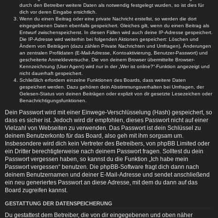
durch den Betreiber weitere Daten als notwendig festgelegt wurden, so ist dies für
dich vor deren Eingabe ersichtlich.
Wenn du einen Beitrag oder eine private Nachricht erstellst, so werden die dort
eingegebenen Daten ebenfalls gespeichert. Gleiches gilt, wenn du einen Beitrag als
Entwurf zwischenspeicherst. In diesen Fällen wird auch deine IP-Adresse gespeichert.
Die IP-Adresse wird weiterhin bei folgenden Aktionen gespeichert: Löschen und
Ändern von Beiträgen (dazu zählen Private Nachrichten und Umfragen), Änderungen
an zentralen Profildaten (E-Mail-Adresse, Kontoaktivierung, Benutzer-Passwort) und
gescheiterte Anmeldeversuche. Die von deinem Browser übermittelte Browser-
Kennzeichnung (User Agent) wird nur in der „Wer ist online?“-Funktion angezeigt und
nicht dauerhaft gespeichert.
Schließlich erfordern einzelne Funktionen des Boards, dass weitere Daten
gespeichert werden. Dazu gehören dein Abstimmungsverhalten bei Umfragen, der
Gelesen-Status von deinen Beiträgen oder explizit von dir gesetzte Lesezeichen oder
Benachrichtigungsfunktionen.
Dein Passwort wird mit einer Einwege-Verschlüsselung (Hash) gespeichert, so
dass es sicher ist. Jedoch wird dir empfohlen, dieses Passwort nicht auf einer
Vielzahl von Webseiten zu verwenden. Das Passwort ist dein Schlüssel zu
deinem Benutzerkonto für das Board, also geh mit ihm sorgsam um.
Insbesondere wird dich kein Vertreter des Betreibers, von phpBB Limited oder
ein Dritter berechtigterweise nach deinem Passwort fragen. Solltest du dein
Passwort vergessen haben, so kannst du die Funktion „Ich habe mein
Passwort vergessen“ benutzen. Die phpBB-Software fragt dich dann nach
deinem Benutzernamen und deiner E-Mail-Adresse und sendet anschließend
ein neu generiertes Passwort an diese Adresse, mit dem du dann auf das
Board zugreifen kannst.
GESTATTUNG DER DATENSPEICHERUNG
Du gestattest dem Betreiber, die von dir eingegebenen und oben näher