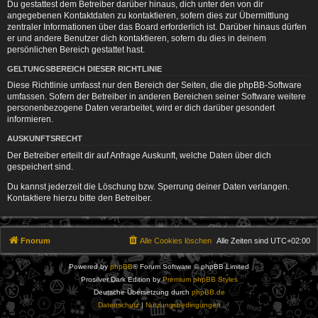
Du gestattest dem Betreiber darüber hinaus, dich unter den von dir
angegebenen Kontaktdaten zu kontaktieren, sofern dies zur Übermittlung
zentraler Informationen über das Board erforderlich ist. Darüber hinaus dürfen
er und andere Benutzer dich kontaktieren, sofern du dies in deinem
persönlichen Bereich gestattet hast.
GELTUNGSBEREICH DIESER RICHTLINIE
Diese Richtlinie umfasst nur den Bereich der Seiten, die die phpBB-Software
umfassen. Sofern der Betreiber in anderen Bereichen seiner Software weitere
personenbezogene Daten verarbeitet, wird er dich darüber gesondert
informieren.
AUSKUNFTSRECHT
Der Betreiber erteilt dir auf Anfrage Auskunft, welche Daten über dich
gespeichert sind.
Du kannst jederzeit die Löschung bzw. Sperrung deiner Daten verlangen.
Kontaktiere hierzu bitte den Betreiber.
Fnorum
Alle Cookies löschen
Alle Zeiten sind
UTC+02:00
Powered by
phpBB
® Forum Software © phpBB Limited
Prosilver Dark Edition by
Premium phpBB Styles
Deutsche Übersetzung durch
phpBB.de
Datenschutz
|
Nutzungsbedingungen