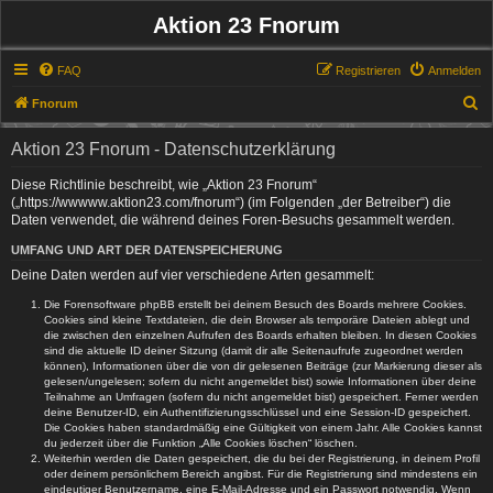
Aktion 23 Fnorum
FAQ
Registrieren
Anmelden
S
Fnorum
u
Aktion 23 Fnorum - Datenschutzerklärung
c
h
Diese Richtlinie beschreibt, wie „Aktion 23 Fnorum“
(„https://wwwww.aktion23.com/fnorum“) (im Folgenden „der Betreiber“) die
e
Daten verwendet, die während deines Foren-Besuchs gesammelt werden.
UMFANG UND ART DER DATENSPEICHERUNG
Deine Daten werden auf vier verschiedene Arten gesammelt:
Die Forensoftware phpBB erstellt bei deinem Besuch des Boards mehrere Cookies.
Cookies sind kleine Textdateien, die dein Browser als temporäre Dateien ablegt und
die zwischen den einzelnen Aufrufen des Boards erhalten bleiben. In diesen Cookies
sind die aktuelle ID deiner Sitzung (damit dir alle Seitenaufrufe zugeordnet werden
können), Informationen über die von dir gelesenen Beiträge (zur Markierung dieser als
gelesen/ungelesen; sofern du nicht angemeldet bist) sowie Informationen über deine
Teilnahme an Umfragen (sofern du nicht angemeldet bist) gespeichert. Ferner werden
deine Benutzer-ID, ein Authentifizierungsschlüssel und eine Session-ID gespeichert.
Die Cookies haben standardmäßig eine Gültigkeit von einem Jahr. Alle Cookies kannst
du jederzeit über die Funktion „Alle Cookies löschen“ löschen.
Weiterhin werden die Daten gespeichert, die du bei der Registrierung, in deinem Profil
oder deinem persönlichem Bereich angibst. Für die Registrierung sind mindestens ein
eindeutiger Benutzername, eine E-Mail-Adresse und ein Passwort notwendig. Wenn