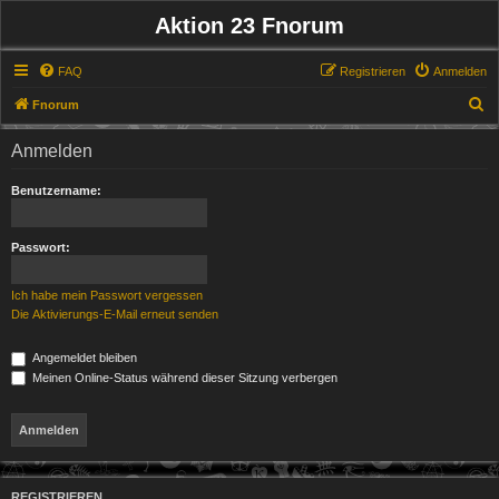
Aktion 23 Fnorum
FAQ
Registrieren
Anmelden
S
Fnorum
u
Anmelden
c
h
Benutzername:
e
Passwort:
Ich habe mein Passwort vergessen
Die Aktivierungs-E-Mail erneut senden
Angemeldet bleiben
Meinen Online-Status während dieser Sitzung verbergen
REGISTRIEREN