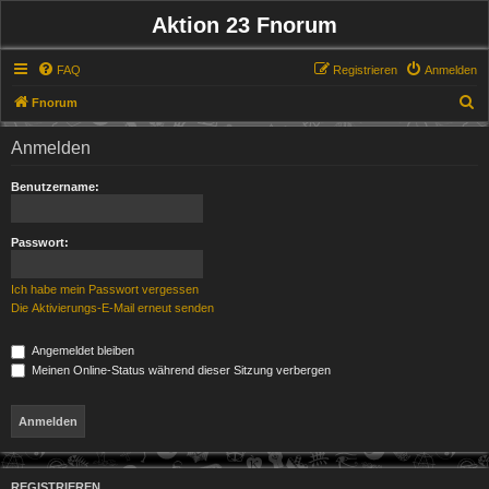
Aktion 23 Fnorum
FAQ
Registrieren
Anmelden
S
Fnorum
u
Anmelden
c
h
Benutzername:
e
Passwort:
Ich habe mein Passwort vergessen
Die Aktivierungs-E-Mail erneut senden
Angemeldet bleiben
Meinen Online-Status während dieser Sitzung verbergen
REGISTRIEREN