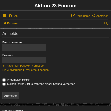
Aktion 23 Fnorum
FAQ
Registrieren
Anmelden
S
Fnorum
u
Anmelden
c
h
Benutzername:
e
Passwort:
Ich habe mein Passwort vergessen
Die Aktivierungs-E-Mail erneut senden
Angemeldet bleiben
Meinen Online-Status während dieser Sitzung verbergen
REGISTRIEREN