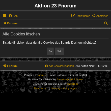
Aktion 23 Fnorum
FAQ
Registrieren
Anmelden
S
Fnorum
u
Alle Cookies löschen
c
h
Bist du dir sicher, dass du alle Cookies des Boards löschen möchtest?
e
Fnorum
Alle Cookies löschen
Alle Zeiten sind
UTC+02:00
Powered by
phpBB
® Forum Software © phpBB Limited
Prosilver Dark Edition by
Premium phpBB Styles
Deutsche Übersetzung durch
phpBB.de
Datenschutz
|
Nutzungsbedingungen