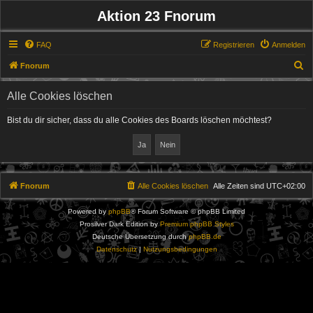
Aktion 23 Fnorum
FAQ
Registrieren
Anmelden
S
Fnorum
u
Alle Cookies löschen
c
h
Bist du dir sicher, dass du alle Cookies des Boards löschen möchtest?
e
Fnorum
Alle Cookies löschen
Alle Zeiten sind
UTC+02:00
Powered by
phpBB
® Forum Software © phpBB Limited
Prosilver Dark Edition by
Premium phpBB Styles
Deutsche Übersetzung durch
phpBB.de
Datenschutz
|
Nutzungsbedingungen