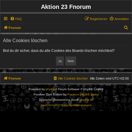
Aktion 23 Fnorum
FAQ
Registrieren
Anmelden
S
Fnorum
u
Alle Cookies löschen
c
h
Bist du dir sicher, dass du alle Cookies des Boards löschen möchtest?
e
Fnorum
Alle Cookies löschen
Alle Zeiten sind
UTC+02:00
Powered by
phpBB
® Forum Software © phpBB Limited
Prosilver Dark Edition by
Premium phpBB Styles
Deutsche Übersetzung durch
phpBB.de
Datenschutz
|
Nutzungsbedingungen