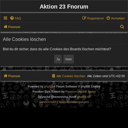
Aktion 23 Fnorum
FAQ
Registrieren
Anmelden
S
Fnorum
u
Alle Cookies löschen
c
h
Bist du dir sicher, dass du alle Cookies des Boards löschen möchtest?
e
Fnorum
Alle Cookies löschen
Alle Zeiten sind
UTC+02:00
Powered by
phpBB
® Forum Software © phpBB Limited
Prosilver Dark Edition by
Premium phpBB Styles
Deutsche Übersetzung durch
phpBB.de
Datenschutz
|
Nutzungsbedingungen