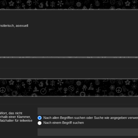
nstlerisch, asexuell
Wort, das nicht
rhalb einer Klammer,
Nach allen Begriffen suchen oder Suche wie angegeben verwe
tzhalter für teilweise
Nach einem Begriff suchen