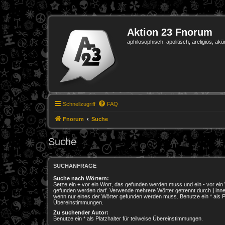
Aktion 23 Fnorum
aphilosophisch, apolitisch, areligiös, akü
Schnellzugriff
FAQ
Fnorum
Suche
Suche
SUCHANFRAGE
Suche nach Wörtern:
Setze ein
+
vor ein Wort, das gefunden werden muss und ein
-
vor ein 
gefunden werden darf. Verwende mehrere Wörter getrennt durch
|
inne
wenn nur eines der Wörter gefunden werden muss. Benutze ein * als Pla
Übereinstimmungen.
Zu suchender Autor:
Benutze ein * als Platzhalter für teilweise Übereinstimmungen.