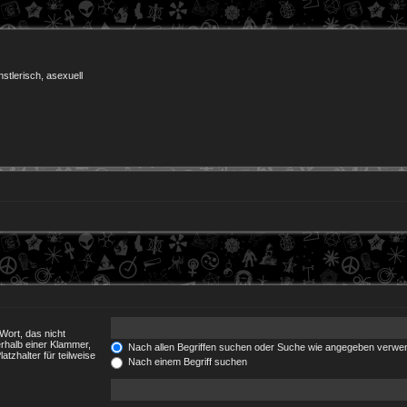
nstlerisch, asexuell
Wort, das nicht
rhalb einer Klammer,
Nach allen Begriffen suchen oder Suche wie angegeben verwe
tzhalter für teilweise
Nach einem Begriff suchen