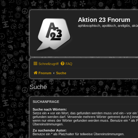
Aktion 23 Fnorum
aphilosophisch, apolitisch, areligiös, akü
Schnellzugriff
FAQ
Fnorum
Suche
Suche
SUCHANFRAGE
Suche nach Wörtern:
Setze ein
+
vor ein Wort, das gefunden werden muss und ein
-
vor ein 
gefunden werden darf. Verwende mehrere Wörter getrennt durch
|
inne
wenn nur eines der Wörter gefunden werden muss. Benutze ein * als Pla
Übereinstimmungen.
Zu suchender Autor:
Benutze ein * als Platzhalter für teilweise Übereinstimmungen.