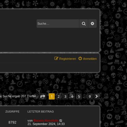
Suche
Erweiterte Suche
Registrieren
Anmelden
Seite
1
von
9
1
2
3
4
5
9
Nächste
ie Suche ergab 207 Treffer
…
ZUGRIFFE
LETZTER BEITRAG
von
Bwana Honolulu
8792
21. September 2024, 14:33