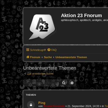
Aktion 23 Fnorum
aphilosophisch, apolitisch, areligiös, akü
Schnellzugriff
FAQ
Fnorum
Suche
Unbeantwortete Themen
Unbeantwortete Themen
Zur erweiterten Suche
Suche
Erweiterte Suche
THEMEN
Ping
von
Bwana Honolulu
»
21. September 2024, 14:33
» in
Te