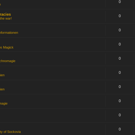
0
n
racies
0
the war!
0
nformationen
0
s Magick
0
chnomagie
0
gien
0
gien
0
magie
0
0
ty of Sockovia