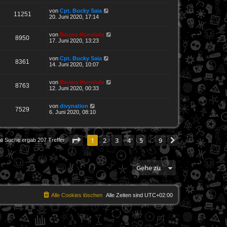
von
Cpt. Bucky Saia
11251
20. Juni 2020, 17:14
von
Bwana Honolulu
8950
17. Juni 2020, 13:23
von
Cpt. Bucky Saia
8361
14. Juni 2020, 10:07
von
Bwana Honolulu
8763
12. Juni 2020, 00:33
von
divynation
7529
6. Juni 2020, 08:10
Seite
1
von
9
1
2
3
4
5
9
Nächste
ie Suche ergab 207 Treffer
…
Gehe zu
Alle Cookies löschen
Alle Zeiten sind
UTC+02:00