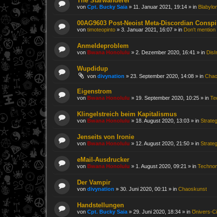
The Starwanderer
von
Cpt. Bucky Saia
»
11. Januar 2021, 19:14
» in
Blabylo
00AG9603 Post-Neoist Meta-Discordian Conspi
von
timoteopinto
»
3. Januar 2021, 16:07
» in
Don't mention 
Anmeldeproblem
von
Bwana Honolulu
»
2. Dezember 2020, 16:41
» in
DisI
Wupdidup
von
divynation
»
23. September 2020, 14:08
» in
Chao
Eigenstrom
von
Bwana Honolulu
»
19. September 2020, 10:25
» in
Te
Klingelstreich beim Kapitalismus
von
Bwana Honolulu
»
18. August 2020, 13:03
» in
Strate
Jenseits von Ironie
von
Bwana Honolulu
»
12. August 2020, 21:50
» in
Strate
eMail-Ausdrucker
von
Bwana Honolulu
»
1. August 2020, 09:21
» in
Techno
Der Vampir
von
divynation
»
30. Juni 2020, 00:11
» in
Chaoskunst
Handstellungen
von
Cpt. Bucky Saia
»
29. Juni 2020, 18:34
» in
Ʊnivers-Ci