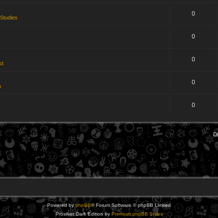
0
 Studies
0
0
st
0
n
0
D
Powered by
phpBB
® Forum Software © phpBB Limited
Prosilver Dark Edition by
Premium phpBB Styles