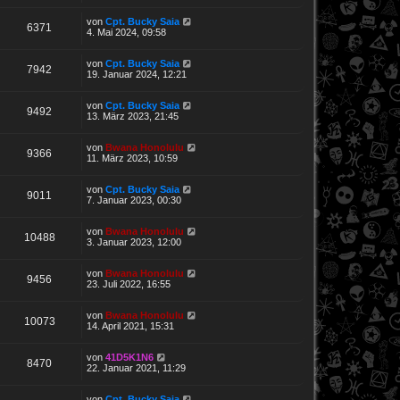
von
Cpt. Bucky Saia
6371
4. Mai 2024, 09:58
von
Cpt. Bucky Saia
7942
19. Januar 2024, 12:21
von
Cpt. Bucky Saia
9492
13. März 2023, 21:45
von
Bwana Honolulu
9366
11. März 2023, 10:59
von
Cpt. Bucky Saia
9011
7. Januar 2023, 00:30
von
Bwana Honolulu
10488
3. Januar 2023, 12:00
von
Bwana Honolulu
9456
23. Juli 2022, 16:55
von
Bwana Honolulu
10073
14. April 2021, 15:31
von
41D5K1N6
8470
22. Januar 2021, 11:29
von
Cpt. Bucky Saia