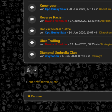
Know your ...
von
Cpt. Bucky Saia
»
20. Juni 2020, 17:14
» in
Uncultural
Reverse Racism
von
Bwana Honolulu
»
17. Juni 2020, 13:23
» in
Allergien
Hackschnitzel Sätze
von
Cpt. Bucky Saia
»
14. Juni 2020, 10:07
» in
Chaoskun
Über Trolling
von
Bwana Honolulu
»
12. Juni 2020, 00:33
» in
Strategie
Diamond Umbrella Clan
von
divynation
»
6. Juni 2020, 08:10
» in
Pentaxys
Zur erweiterten Suche
Fnorum