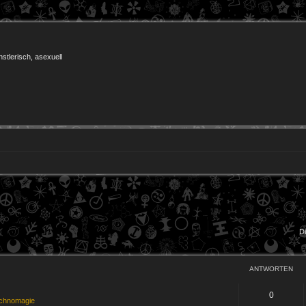
nstlerisch, asexuell
D
ANTWORTEN
0
chnomagie