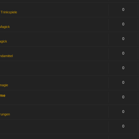
0
Trinkspiele
0
Magick
0
gick
0
damittel
0
0
magie
ume
0
0
arungen
0