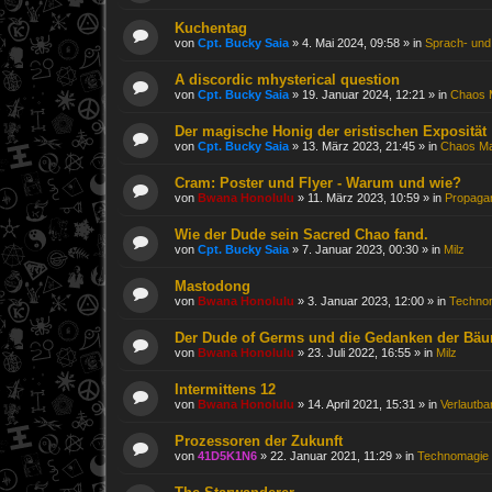
Kuchentag
von
Cpt. Bucky Saia
»
4. Mai 2024, 09:58
» in
Sprach- und 
A discordic mhysterical question
von
Cpt. Bucky Saia
»
19. Januar 2024, 12:21
» in
Chaos 
Der magische Honig der eristischen Exposität
von
Cpt. Bucky Saia
»
13. März 2023, 21:45
» in
Chaos Ma
Cram: Poster und Flyer - Warum und wie?
von
Bwana Honolulu
»
11. März 2023, 10:59
» in
Propagan
Wie der Dude sein Sacred Chao fand.
von
Cpt. Bucky Saia
»
7. Januar 2023, 00:30
» in
Milz
Mastodong
von
Bwana Honolulu
»
3. Januar 2023, 12:00
» in
Techno
Der Dude of Germs und die Gedanken der Bä
von
Bwana Honolulu
»
23. Juli 2022, 16:55
» in
Milz
Intermittens 12
von
Bwana Honolulu
»
14. April 2021, 15:31
» in
Verlautb
Prozessoren der Zukunft
von
41D5K1N6
»
22. Januar 2021, 11:29
» in
Technomagie