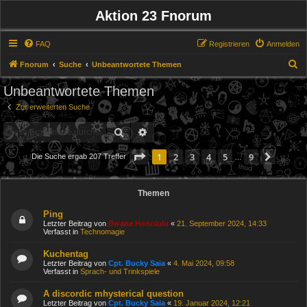
Aktion 23 Fnorum
FAQ
Registrieren
Anmelden
S
Fnorum
Suche
Unbeantwortete Themen
u
Unbeantwortete Themen
c
Zur erweiterten Suche
h
Suche
Erweiterte Suche
e
Seite
1
von
9
1
2
3
4
5
9
Nächs
Die Suche ergab 207 Treffer
…
Themen
Ping
Letzter Beitrag von
Bwana Honolulu
«
21. September 2024, 14:33
Verfasst in
Technomagie
Kuchentag
Letzter Beitrag von
Cpt. Bucky Saia
«
4. Mai 2024, 09:58
Verfasst in
Sprach- und Trinkspiele
A discordic mhysterical question
Letzter Beitrag von
Cpt. Bucky Saia
«
19. Januar 2024, 12:21