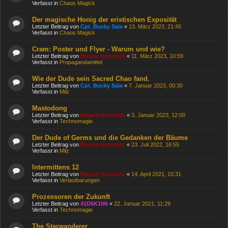
Verfasst in
Chaos Magick
Der magische Honig der eristischen Exposität
Letzter Beitrag von
Cpt. Bucky Saia
«
13. März 2023, 21:45
Verfasst in
Chaos Magick
Cram: Poster und Flyer - Warum und wie?
Letzter Beitrag von
Bwana Honolulu
«
11. März 2023, 10:59
Verfasst in
Propagandamittel
Wie der Dude sein Sacred Chao fand.
Letzter Beitrag von
Cpt. Bucky Saia
«
7. Januar 2023, 00:30
Verfasst in
Milz
Mastodong
Letzter Beitrag von
Bwana Honolulu
«
3. Januar 2023, 12:00
Verfasst in
Technomagie
Der Dude of Germs und die Gedanken der Bäume
Letzter Beitrag von
Bwana Honolulu
«
23. Juli 2022, 16:55
Verfasst in
Milz
Intermittens 12
Letzter Beitrag von
Bwana Honolulu
«
14. April 2021, 15:31
Verfasst in
Verlautbarungen
Prozessoren der Zukunft
Letzter Beitrag von
41D5K1N6
«
22. Januar 2021, 11:29
Verfasst in
Technomagie
The Starwanderer