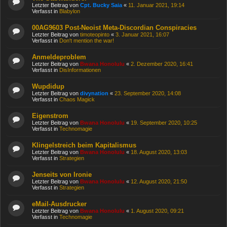
Letzter Beitrag von
Cpt. Bucky Saia
«
11. Januar 2021, 19:14
Verfasst in
Blabylon
00AG9603 Post-Neoist Meta-Discordian Conspiracies
Letzter Beitrag von
timoteopinto
«
3. Januar 2021, 16:07
Verfasst in
Don't mention the war!
Anmeldeproblem
Letzter Beitrag von
Bwana Honolulu
«
2. Dezember 2020, 16:41
Verfasst in
DisInformationen
Wupdidup
Letzter Beitrag von
divynation
«
23. September 2020, 14:08
Verfasst in
Chaos Magick
Eigenstrom
Letzter Beitrag von
Bwana Honolulu
«
19. September 2020, 10:25
Verfasst in
Technomagie
Klingelstreich beim Kapitalismus
Letzter Beitrag von
Bwana Honolulu
«
18. August 2020, 13:03
Verfasst in
Strategien
Jenseits von Ironie
Letzter Beitrag von
Bwana Honolulu
«
12. August 2020, 21:50
Verfasst in
Strategien
eMail-Ausdrucker
Letzter Beitrag von
Bwana Honolulu
«
1. August 2020, 09:21
Verfasst in
Technomagie