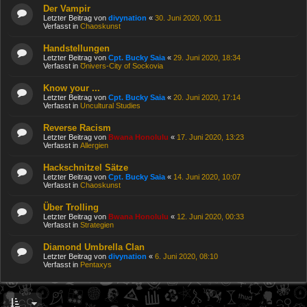
Der Vampir
Letzter Beitrag von
divynation
«
30. Juni 2020, 00:11
Verfasst in
Chaoskunst
Handstellungen
Letzter Beitrag von
Cpt. Bucky Saia
«
29. Juni 2020, 18:34
Verfasst in
Ʊnivers-City of Sockovia
Know your ...
Letzter Beitrag von
Cpt. Bucky Saia
«
20. Juni 2020, 17:14
Verfasst in
Uncultural Studies
Reverse Racism
Letzter Beitrag von
Bwana Honolulu
«
17. Juni 2020, 13:23
Verfasst in
Allergien
Hackschnitzel Sätze
Letzter Beitrag von
Cpt. Bucky Saia
«
14. Juni 2020, 10:07
Verfasst in
Chaoskunst
Über Trolling
Letzter Beitrag von
Bwana Honolulu
«
12. Juni 2020, 00:33
Verfasst in
Strategien
Diamond Umbrella Clan
Letzter Beitrag von
divynation
«
6. Juni 2020, 08:10
Verfasst in
Pentaxys