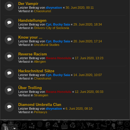
Der Vampir
Letzter Beitrag von
divynation
«
30. Juni 2020, 00:11
Verfasst in
Chaoskunst
Handstellungen
Letzter Beitrag von
Cpt. Bucky Saia
«
29. Juni 2020, 18:34
Verfasst in
Ʊnivers-City of Sockovia
Know your ...
Letzter Beitrag von
Cpt. Bucky Saia
«
20. Juni 2020, 17:14
Verfasst in
Uncultural Studies
Reverse Racism
Letzter Beitrag von
Bwana Honolulu
«
17. Juni 2020, 13:23
Verfasst in
Allergien
Hackschnitzel Sätze
Letzter Beitrag von
Cpt. Bucky Saia
«
14. Juni 2020, 10:07
Verfasst in
Chaoskunst
Über Trolling
Letzter Beitrag von
Bwana Honolulu
«
12. Juni 2020, 00:33
Verfasst in
Strategien
Diamond Umbrella Clan
Letzter Beitrag von
divynation
«
6. Juni 2020, 08:10
Verfasst in
Pentaxys