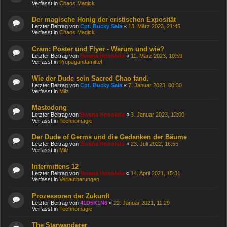
Verfasst in
Chaos Magick
Der magische Honig der eristischen Exposität
Letzter Beitrag von
Cpt. Bucky Saia
«
13. März 2023, 21:45
Verfasst in
Chaos Magick
Cram: Poster und Flyer - Warum und wie?
Letzter Beitrag von
Bwana Honolulu
«
11. März 2023, 10:59
Verfasst in
Propagandamittel
Wie der Dude sein Sacred Chao fand.
Letzter Beitrag von
Cpt. Bucky Saia
«
7. Januar 2023, 00:30
Verfasst in
Milz
Mastodong
Letzter Beitrag von
Bwana Honolulu
«
3. Januar 2023, 12:00
Verfasst in
Technomagie
Der Dude of Germs und die Gedanken der Bäume
Letzter Beitrag von
Bwana Honolulu
«
23. Juli 2022, 16:55
Verfasst in
Milz
Intermittens 12
Letzter Beitrag von
Bwana Honolulu
«
14. April 2021, 15:31
Verfasst in
Verlautbarungen
Prozessoren der Zukunft
Letzter Beitrag von
41D5K1N6
«
22. Januar 2021, 11:29
Verfasst in
Technomagie
The Starwanderer