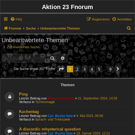
Aktion 23 Fnorum
FAQ
Registrieren
Anmelden
S
Fnorum
Suche
Unbeantwortete Themen
u
Unbeantwortete Themen
c
Zur erweiterten Suche
h
Suche
Erweiterte Suche
e
Seite
1
von
9
1
2
3
4
5
9
Nächs
Die Suche ergab 207 Treffer
…
Themen
Ping
Letzter Beitrag von
Bwana Honolulu
«
21. September 2024, 14:33
Verfasst in
Technomagie
Kuchentag
Letzter Beitrag von
Cpt. Bucky Saia
«
4. Mai 2024, 09:58
Verfasst in
Sprach- und Trinkspiele
A discordic mhysterical question
Letzter Beitrag von
Cpt. Bucky Saia
«
19. Januar 2024, 12:21