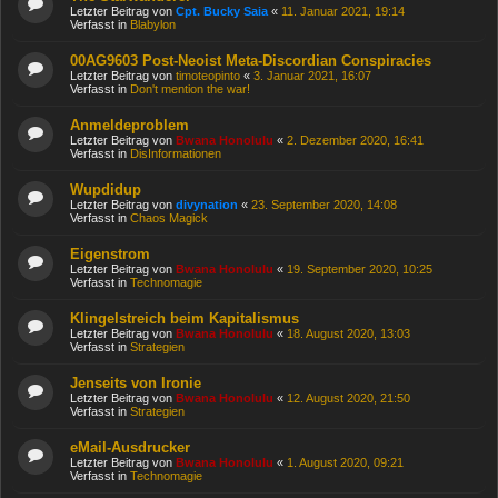
Letzter Beitrag von
Cpt. Bucky Saia
«
11. Januar 2021, 19:14
Verfasst in
Blabylon
00AG9603 Post-Neoist Meta-Discordian Conspiracies
Letzter Beitrag von
timoteopinto
«
3. Januar 2021, 16:07
Verfasst in
Don't mention the war!
Anmeldeproblem
Letzter Beitrag von
Bwana Honolulu
«
2. Dezember 2020, 16:41
Verfasst in
DisInformationen
Wupdidup
Letzter Beitrag von
divynation
«
23. September 2020, 14:08
Verfasst in
Chaos Magick
Eigenstrom
Letzter Beitrag von
Bwana Honolulu
«
19. September 2020, 10:25
Verfasst in
Technomagie
Klingelstreich beim Kapitalismus
Letzter Beitrag von
Bwana Honolulu
«
18. August 2020, 13:03
Verfasst in
Strategien
Jenseits von Ironie
Letzter Beitrag von
Bwana Honolulu
«
12. August 2020, 21:50
Verfasst in
Strategien
eMail-Ausdrucker
Letzter Beitrag von
Bwana Honolulu
«
1. August 2020, 09:21
Verfasst in
Technomagie