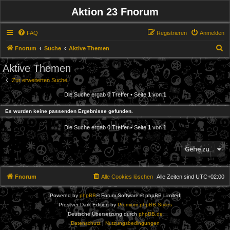
Aktion 23 Fnorum
FAQ
Registrieren
Anmelden
S
Fnorum
Suche
Aktive Themen
u
Aktive Themen
c
Zur erweiterten Suche
h
Die Suche ergab 0 Treffer • Seite
1
von
1
e
Es wurden keine passenden Ergebnisse gefunden.
Die Suche ergab 0 Treffer • Seite
1
von
1
Gehe zu
Fnorum
Alle Cookies löschen
Alle Zeiten sind
UTC+02:00
Powered by
phpBB
® Forum Software © phpBB Limited
Prosilver Dark Edition by
Premium phpBB Styles
Deutsche Übersetzung durch
phpBB.de
Datenschutz
|
Nutzungsbedingungen