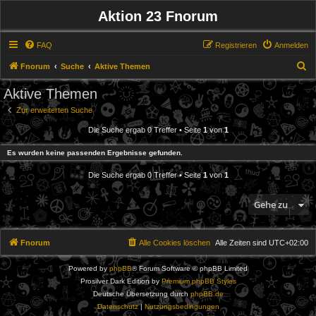
Aktion 23 Fnorum
FAQ
Registrieren
Anmelden
S
Fnorum
Suche
Aktive Themen
u
Aktive Themen
c
Zur erweiterten Suche
h
Die Suche ergab 0 Treffer • Seite
1
von
1
e
Es wurden keine passenden Ergebnisse gefunden.
Die Suche ergab 0 Treffer • Seite
1
von
1
Gehe zu
Fnorum
Alle Cookies löschen
Alle Zeiten sind
UTC+02:00
Powered by
phpBB
® Forum Software © phpBB Limited
Prosilver Dark Edition by
Premium phpBB Styles
Deutsche Übersetzung durch
phpBB.de
Datenschutz
|
Nutzungsbedingungen