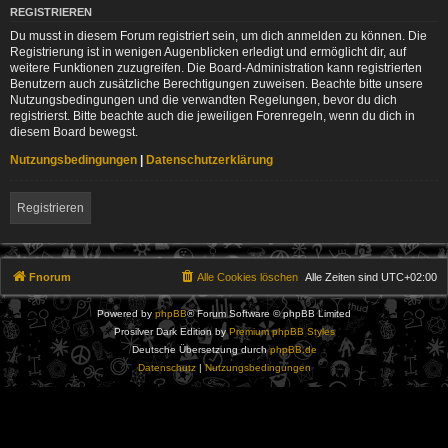
REGISTRIEREN
Du musst in diesem Forum registriert sein, um dich anmelden zu können. Die
Registrierung ist in wenigen Augenblicken erledigt und ermöglicht dir, auf
weitere Funktionen zuzugreifen. Die Board-Administration kann registrierten
Benutzern auch zusätzliche Berechtigungen zuweisen. Beachte bitte unsere
Nutzungsbedingungen und die verwandten Regelungen, bevor du dich
registrierst. Bitte beachte auch die jeweiligen Forenregeln, wenn du dich in
diesem Board bewegst.
Nutzungsbedingungen
|
Datenschutzerklärung
Registrieren
Fnorum
Alle Cookies löschen
Alle Zeiten sind
UTC+02:00
Powered by
phpBB
® Forum Software © phpBB Limited
Prosilver Dark Edition by
Premium phpBB Styles
Deutsche Übersetzung durch
phpBB.de
Datenschutz
|
Nutzungsbedingungen