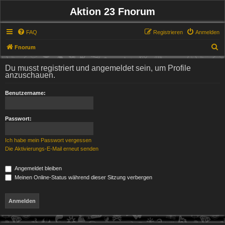
Aktion 23 Fnorum
FAQ
Registrieren
Anmelden
S
Fnorum
u
Du musst registriert und angemeldet sein, um Profile
c
anzuschauen.
h
Benutzername:
e
Passwort:
Ich habe mein Passwort vergessen
Die Aktivierungs-E-Mail erneut senden
Angemeldet bleiben
Meinen Online-Status während dieser Sitzung verbergen