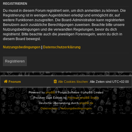
REGISTRIEREN
Du musst in diesem Forum registriert sein, um dich anmelden zu können. Die
Registrierung ist in wenigen Augenblicken erledigt und ermöglicht dir, auf
weitere Funktionen zuzugreifen. Die Board-Administration kann registrierten
Benutzern auch zusätzliche Berechtigungen zuweisen. Beachte bitte unsere
Nutzungsbedingungen und die verwandten Regelungen, bevor du dich
registrierst. Bitte beachte auch die jeweiligen Forenregeln, wenn du dich in
diesem Board bewegst.
Nutzungsbedingungen
|
Datenschutzerklärung
Registrieren
Fnorum
Alle Cookies löschen
Alle Zeiten sind
UTC+02:00
Powered by
phpBB
® Forum Software © phpBB Limited
Prosilver Dark Edition by
Premium phpBB Styles
Deutsche Übersetzung durch
phpBB.de
Datenschutz
|
Nutzungsbedingungen