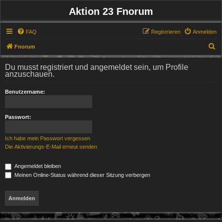
Aktion 23 Fnorum
FAQ
Registrieren
Anmelden
S
Fnorum
u
Du musst registriert und angemeldet sein, um Profile
c
anzuschauen.
h
Benutzername:
e
Passwort:
Ich habe mein Passwort vergessen
Die Aktivierungs-E-Mail erneut senden
Angemeldet bleiben
Meinen Online-Status während dieser Sitzung verbergen