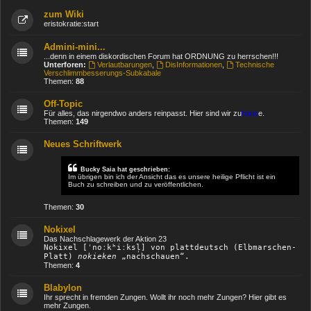
zum Wiki
eristokratie:start
Admini-mini...
...denn in einem diskordischen Forum hat ORDNUNG zu herrschen!!!
Unterforen:
Verlautbarungen
,
DisInformationen
,
Technische
Verschlimmbesserungs-Subkabale
Themen:
88
Off-Topic
Für alles, das nirgendwo anders reinpasst. Hier sind wir zu
haus
e.
Themen:
149
Neues Schriftwerk
Bucky Saia hat geschrieben:
Im übrigen bin ich der Ansicht das es unsere heilige Pflicht ist ein
Buch zu schreiben und zu veröffentlichen.
Themen:
30
Nokixel
Das Nachschlagewerk der Aktion 23
Nokixel [ˈnoːkʰiːksl̩] von plattdeutsch (Elbmarschen-
Platt)
nokieken
„nachschauen“.
Themen:
4
Blabylon
Ihr sprecht in fremden Zungen. Wollt ihr noch mehr Zungen? Hier gibt es
mehr Zungen.