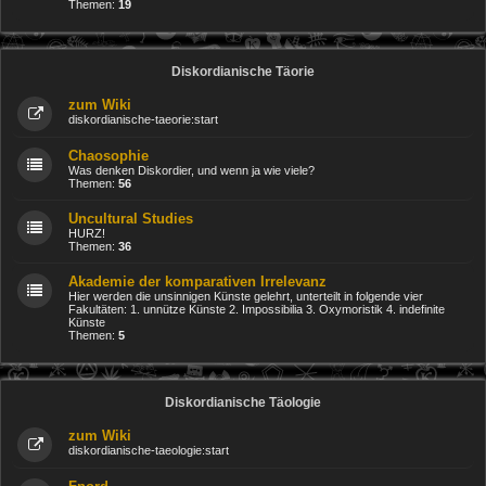
Themen:
19
Diskordianische Täorie
zum Wiki
diskordianische-taeorie:start
Chaosophie
Was denken Diskordier, und wenn ja wie viele?
Themen:
56
Uncultural Studies
HURZ!
Themen:
36
Akademie der komparativen Irrelevanz
Hier werden die unsinnigen Künste gelehrt, unterteilt in folgende vier
Fakultäten: 1. unnütze Künste 2. Impossibilia 3. Oxymoristik 4. indefinite
Künste
Themen:
5
Diskordianische Täologie
zum Wiki
diskordianische-taeologie:start