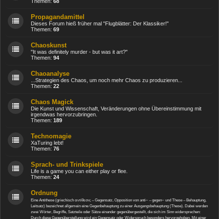
Themen:
68
Propagandamittel
Dieses Forum hieß früher mal "Flugblätter: Der Klassiker!"
Themen:
69
Chaoskunst
"It was definitely murder - but was it art?"
Themen:
94
Chaoanalyse
...Strategien des Chaos, um noch mehr Chaos zu produzieren...
Themen:
22
Chaos Magick
Die Kunst und Wissenschaft, Veränderungen ohne Übereinstimmung mit
irgendwas hervorzubringen.
Themen:
189
Technomagie
XaTuring lebt!
Themen:
76
Sprach- und Trinkspiele
Life is a game you can either play or flee.
Themen:
24
Ordnung
Eine Antithese (griechisch αντίθεσις – Gegensatz, Opposition von anti~ – gegen~ und These – Behauptung,
Leitsatz) bezeichnet allgemein eine Gegenbehauptung zu einer Ausgangsbehauptung (These). Dabei werden
zwei Wörter, Begriffe, Satzteile oder Sätze einander gegenübergestellt, die sich im Sinn widersprechen:
Durch diese Gegenüberstellung wird ein Gegensatz oder Widerspruch besonders hervorgehoben. Mit einer