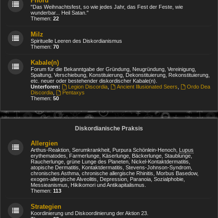
Fnord
"Das Weihnachtsfest, so wie jedes Jahr, das Fest der Feste, wie
wunderbar... Heil Satan."
Themen:
22
Milz
Spirituelle Leeren des Diskordianismus
Themen:
70
Kabale(n)
Forum für die Bekanntgabe der Gründung, Neugründung, Vereinigung,
Spaltung, Verschiebung, Konstituierung, Dekonstituierung, Rekonstituierung,
etc. neuer oder bestehender diskordischer Kabale(n).
Unterforen:
Legion Discordia
,
Ancient Illusionated Seers
,
Ordo Dea
Discordia
,
Pentaxys
Themen:
50
Diskordianische Praksis
Allergien
Arthus-Reaktion, Serumkrankheit, Purpura Schönlein-Henoch,
Lupus
erythematodes, Farmerlunge, Käserlunge, Bäckerlunge, Staublunge,
Raucherlunge, grüne Lunge des Planeten, Nickel-Kontaktdermatitis,
atopische Dermatitis, Kontaktdermatitis, Stevens-Johnson-Syndrom,
chronisches Asthma, chronische allergische Rhinitis, Morbus Basedow,
exogen-allergische Alveolitis, Depression, Paranoia, Sozialphobie,
Messieanismus, Hikikomori und Antikapitalismus.
Themen:
113
Strategien
Koordinierung und Diskoordinierung der Aktion 23.