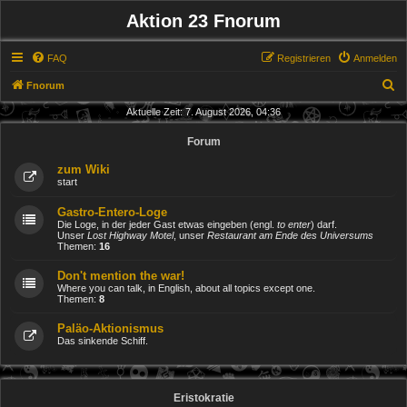
Aktion 23 Fnorum
FAQ
Registrieren
Anmelden
S
Fnorum
u
Aktuelle Zeit: 7. August 2026, 04:36
c
Forum
h
zum Wiki
e
start
Gastro-Entero-Loge
Die Loge, in der jeder Gast etwas eingeben (engl.
to enter
) darf.
Unser
Lost Highway Motel
, unser
Restaurant am Ende des Universums
Themen:
16
Don't mention the war!
Where you can talk, in English, about all topics except one.
Themen:
8
Paläo-Aktionismus
Das sinkende Schiff.
Eristokratie