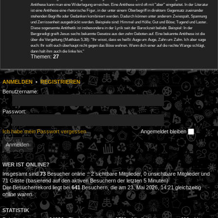
Antithese kann man eine Widerlegung erreichen. Eine Antithese wird oft mit "aber" eingeleitet. In der Literatur
ist eine Antithese eine rhetorische Figur, in der unter einem Oberbegriff in direktem Gegensatz zueinander
stehenden Begriffe oder Gedanken kombiniert werden. Dadurch können unter anderem Zwiespalt, Spannung
und Zerrissenheit ausgedrückt werden. Beispiele sind: Himmel und Hölle; Gut und Böse; Tugend und Laster.
Diese sogenannte Antithetik ist insbesondere in der Lyrik seit der Barockzeit beliebt. Beispiel: In der
Bergpredigt greift Jesus sechs bekannte Gesetze aus den zehn Geboten auf. Eine bekannte Antithese ist die
über die Vergeltung (Matthäus 5,38): "Ihr wisst, dass es heißt: Auge um Auge, Zahn um Zahn. Ich aber sage
euch: Ihr sollt euch überhaupt nicht gegen das Böse wehren. Wenn dich einer auf die rechte Wange schlägt,
dann halt ihm auch die linke hin."
Themen:
27
ANMELDEN
•
REGISTRIEREN
Benutzername:
Passwort:
Ich habe mein Passwort vergessen
Angemeldet bleiben
WER IST ONLINE?
Insgesamt sind
73
Besucher online :: 2 sichtbare Mitglieder, 0 unsichtbare Mitglieder und
71 Gäste (basierend auf den aktiven Besuchern der letzten 5 Minuten)
Der Besucherrekord liegt bei
641
Besuchern, die am 23. Mai 2026, 14:21 gleichzeitig
online waren.
STATISTIK