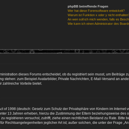
phpBB betreffende Fragen
Wer hat diese Forensoftware entwickelt?
Warum ist Funktion x oder y nicht enthalten
An wen soll ich mich wenden, falls es Besc
Wie kann ich einen Administrator des Board
istration dieses Forums entscheidet, ob du registriert sein musst, um Beiträge zu s
ung stehen: zum Beispiel Avatarbilder, Private Nachrichten, E-Mail-Versand an ander
 zahlreiche Vorteile bietet.
t of 1998 (deutsch: Gesetz zum Schutz der Privatsphäre von Kindern im Internet vo
unter 13 Jahren erheben, hierzu die Zustimmung der Eltern beziehungsweise des o
h zu registrieren versuchst, zutrifft, ziehe einen rechtlichen Beistand zu Rate. Bit
für Rechtsangelegenheiten jeglicher Art ist; außer solchen, die unter der Frage „
.