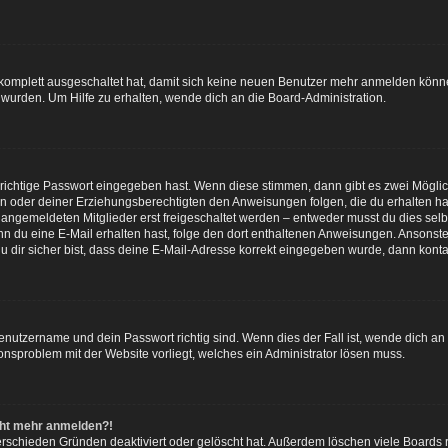
g komplett ausgeschaltet hat, damit sich keine neuen Benutzer mehr anmelden könn
 wurden. Um Hilfe zu erhalten, wende dich an die Board-Administration.
 richtige Passwort eingegeben hast. Wenn diese stimmen, dann gibt es zwei Mögl
tern oder deiner Erziehungsberechtigten den Anweisungen folgen, die du erhalten ha
u angemeldeten Mitglieder erst freigeschaltet werden – entweder musst du dies selbs
. Wenn du eine E-Mail erhalten hast, folge den dort enthaltenen Anweisungen. Ansons
 dir sicher bist, dass deine E-Mail-Adresse korrekt eingegeben wurde, dann kontak
Benutzername und dein Passwort richtig sind. Wenn dies der Fall ist, wende dich a
ionsproblem mit der Website vorliegt, welches ein Administrator lösen muss.
icht mehr anmelden?!
erschieden Gründen deaktiviert oder gelöscht hat. Außerdem löschen viele Boards r