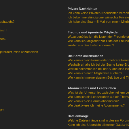
Private Nachrichten
Ich kann keine Privaten Nachrichten versch
Ich bekomme ständig unerwünschte Private
auftaucht?
Ich habe eine Spam-E-Mail von einem Mitgli
alsch!
Freunde und ignorierte Mitglieder
Wozu benötige ich die Listen der Freunde un
rden?
Wie kann ich Mitglieder zur Liste der Freund
wieder aus den Listen entfernen?
fgefordert, mich anzumelden.
Die Foren durchsuchen
Wie kann ich ein Forum oder mehrere For
Weshalb erhalte ich bei der Suche keine Er
Warum bekomme ich bei der Suche eine lee
Wie kann ich nach Mitgliedern suchen?
Wie kann ich meine eigenen Beiträge und T
Abonnements und Lesezeichen
Was ist der Unterschied zwischen einem L
Wie kann ich ein Lesezeichen auf ein Them
Wie kann ich ein Forum abonnieren?
Wie deaktiviere ich meine Abonnements?
gs?
Dateianhänge
Welche Dateianhänge sind in diesem Forum
Kann ich eine Übersicht all meiner Dateian