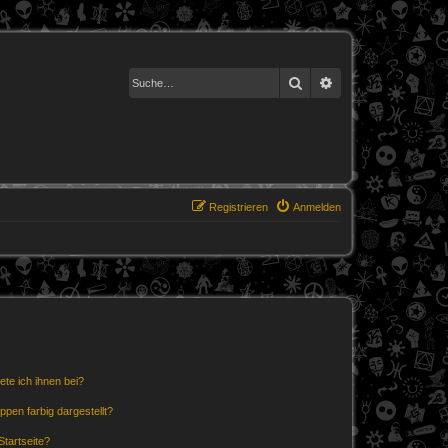
Suche
Erweiterte Suche
Registrieren
Anmelden
ete ich ihnen bei?
en farbig dargestellt?
tartseite?