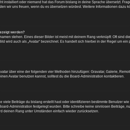
t installiert oder niemand hat das Forum bislang in deine Sprache übersetzt. Frag
, würden wir uns freuen, wenn du es übersetzen würdest. Weitere Informationen dazu
gezeigt werden?
amen stehen. Eines dieser Bilder ist meist mit deinem Rang verknüpft: Oft sind di
ld wird auch als „Avatar“ bezeichnet. Es handelt sich hierbei in der Regel um ein
 Avatar über eine der folgenden vier Methoden hinzufügen: Gravatar, Galerie, Rem
en Avatar benutzen kannst, solltest du die Board-Administration kontaktieren.
viele Beiträge du bislang erstellt hast oder identifizieren bestimmte Benutzer w
 Board-Administration festgelegt wurden. Bitte schreibe keine sinnlosen Beiträge
wird deinen Rang unter Umständen einfach wieder zurücksetzen.