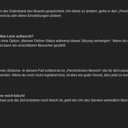
n in der Datenbank des Boards gespeichert. Um diese zu ändern, gehe in den „Persö
nst du alle deine Einstellungen ändern.
ine-Liste auftaucht?
n eine Option „Meinen Online-Status während dieser Sitzung verbergen“. Wenn du d
st dann als unsichtbarer Besucher gezählt.
en Zeitzone. In diesem Fall solltest du im „Persönlichen Bereich“ die für dich passe
den. Wenn du noch nicht registriert bist, ist dies ein guter Grund, dies jetzt zu tun
mer noch falsch!
t hast und die Zeit trotzdem noch falsch ist, geht die Uhr des Servers vermutlich fal