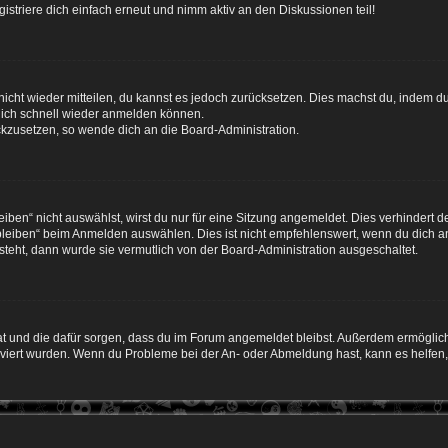
triere dich einfach erneut und nimm aktiv an den Diskussionen teil!
 nicht wieder mitteilen, du kannst es jedoch zurücksetzen. Dies machst du, indem 
 dich schnell wieder anmelden können.
ückzusetzen, so wende dich an die Board-Administration.
en“ nicht auswählst, wirst du nur für eine Sitzung angemeldet. Dies verhindert 
leiben“ beim Anmelden auswählen. Dies ist nicht empfehlenswert, wenn du dich an
 steht, dann wurde sie vermutlich von der Board-Administration ausgeschaltet.
 hat und die dafür sorgen, dass du im Forum angemeldet bleibst. Außerdem ermögli
tiviert wurden. Wenn du Probleme bei der An- oder Abmeldung hast, kann es helfen