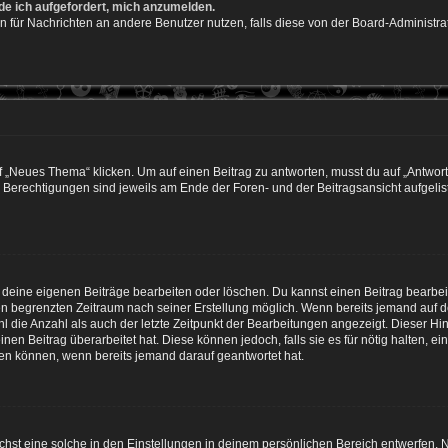
rde ich aufgefordert, mich anzumelden.
ion für Nachrichten an andere Benutzer nutzen, falls diese von der Board-Administ
„Neues Thema“ klicken. Um auf einen Beitrag zu antworten, musst du auf „Antworte
e Berechtigungen sind jeweils am Ende der Foren- und der Beitragsansicht aufgeliste
r deine eigenen Beiträge bearbeiten oder löschen. Du kannst einen Beitrag bearbe
inen begrenzten Zeitraum nach seiner Erstellung möglich. Wenn bereits jemand auf de
 die Anzahl als auch der letzte Zeitpunkt der Bearbeitungen angezeigt. Dieser Hi
en Beitrag überarbeitet hat. Diese können jedoch, falls sie es für nötig halten, ei
hen können, wenn bereits jemand darauf geantwortet hat.
st eine solche in den Einstellungen in deinem persönlichen Bereich entwerfen. Na