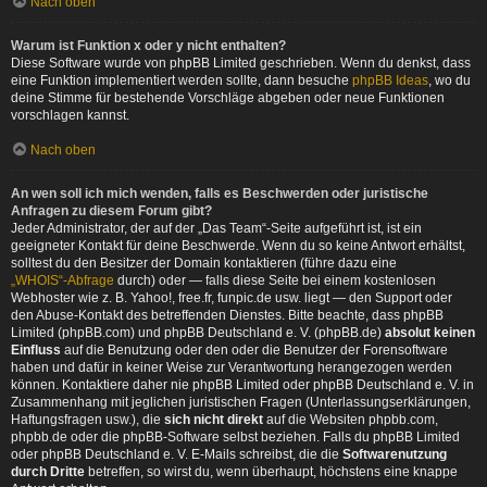
Nach oben
Warum ist Funktion x oder y nicht enthalten?
Diese Software wurde von phpBB Limited geschrieben. Wenn du denkst, dass
eine Funktion implementiert werden sollte, dann besuche
phpBB Ideas
, wo du
deine Stimme für bestehende Vorschläge abgeben oder neue Funktionen
vorschlagen kannst.
Nach oben
An wen soll ich mich wenden, falls es Beschwerden oder juristische
Anfragen zu diesem Forum gibt?
Jeder Administrator, der auf der „Das Team“-Seite aufgeführt ist, ist ein
geeigneter Kontakt für deine Beschwerde. Wenn du so keine Antwort erhältst,
solltest du den Besitzer der Domain kontaktieren (führe dazu eine
„WHOIS“-Abfrage
durch) oder — falls diese Seite bei einem kostenlosen
Webhoster wie z. B. Yahoo!, free.fr, funpic.de usw. liegt — den Support oder
den Abuse-Kontakt des betreffenden Dienstes. Bitte beachte, dass phpBB
Limited (phpBB.com) und phpBB Deutschland e. V. (phpBB.de)
absolut keinen
Einfluss
auf die Benutzung oder den oder die Benutzer der Forensoftware
haben und dafür in keiner Weise zur Verantwortung herangezogen werden
können. Kontaktiere daher nie phpBB Limited oder phpBB Deutschland e. V. in
Zusammenhang mit jeglichen juristischen Fragen (Unterlassungserklärungen,
Haftungsfragen usw.), die
sich nicht direkt
auf die Websiten phpbb.com,
phpbb.de oder die phpBB-Software selbst beziehen. Falls du phpBB Limited
oder phpBB Deutschland e. V. E-Mails schreibst, die die
Softwarenutzung
durch Dritte
betreffen, so wirst du, wenn überhaupt, höchstens eine knappe