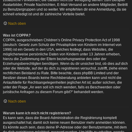
zusätzliche Funktionen, die Gästen nicht zur Verfügung stehen: zum Beispiel
Avatarbilder, Private Nachrichten, E-Mail-Versand an andere Mitglieder, Beitritt
zu Benutzergruppen und so weiter. Wir empfehlen dir eine Anmeldung, da sie
schnell erledigt ist und dir zahlreiche Vorteile bietet.
Nach oben
Was ist COPPA?
COPPA, ausgeschrieben Children’s Online Privacy Protection Act of 1998
(deutsch: Gesetz zum Schutz der Privatsphäre von Kindern im Internet von
1998) ist ein Gesetz in den USA, welches festlegt, dass Websites, die
möglicherweise persönliche Daten von Kindern unter 13 Jahren erheben,
hierzu die Zustimmung der Eltern beziehungsweise des oder der
Erziehungsberechtigten benötigen. Wenn du dir unsicher bist, ob dies auf dich
oder die Website, auf der du dich zu registrieren versuchst, zutrifft, ziehe einen
rechtlichen Beistand zu Rate. Bitte beachte, dass phpBB Limited und der
Besitzer dieses Boards keine Rechtsberatung anbieten kann und nicht die
Anlaufstelle für Rechtsangelegenheiten jeglicher Art ist; außer solchen, die
unter der Frage „An wen soll ich mich wenden, falls es Beschwerden oder
juristische Anfragen zu diesem Forum gibt?“ behandelt werden.
Nach oben
Warum kann ich mich nicht registrieren?
Es kann sein, dass die Board-Administration die Registrierung komplett
ausgeschaltet hat, damit sich keine neuen Benutzer mehr anmelden können.
Es könnte auch sein, dass deine IP-Adresse oder der Benutzername, mit dem