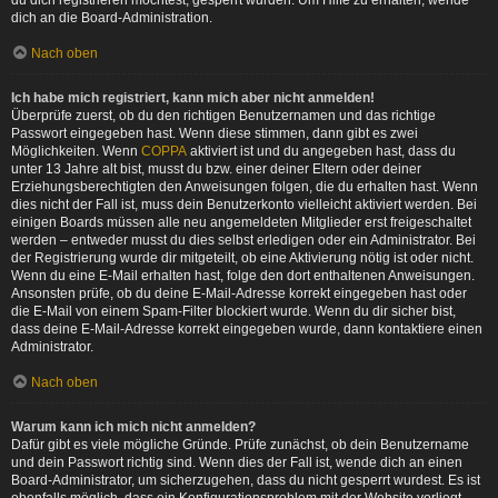
du dich registrieren möchtest, gesperrt wurden. Um Hilfe zu erhalten, wende
dich an die Board-Administration.
Nach oben
Ich habe mich registriert, kann mich aber nicht anmelden!
Überprüfe zuerst, ob du den richtigen Benutzernamen und das richtige
Passwort eingegeben hast. Wenn diese stimmen, dann gibt es zwei
Möglichkeiten. Wenn
COPPA
aktiviert ist und du angegeben hast, dass du
unter 13 Jahre alt bist, musst du bzw. einer deiner Eltern oder deiner
Erziehungsberechtigten den Anweisungen folgen, die du erhalten hast. Wenn
dies nicht der Fall ist, muss dein Benutzerkonto vielleicht aktiviert werden. Bei
einigen Boards müssen alle neu angemeldeten Mitglieder erst freigeschaltet
werden – entweder musst du dies selbst erledigen oder ein Administrator. Bei
der Registrierung wurde dir mitgeteilt, ob eine Aktivierung nötig ist oder nicht.
Wenn du eine E-Mail erhalten hast, folge den dort enthaltenen Anweisungen.
Ansonsten prüfe, ob du deine E-Mail-Adresse korrekt eingegeben hast oder
die E-Mail von einem Spam-Filter blockiert wurde. Wenn du dir sicher bist,
dass deine E-Mail-Adresse korrekt eingegeben wurde, dann kontaktiere einen
Administrator.
Nach oben
Warum kann ich mich nicht anmelden?
Dafür gibt es viele mögliche Gründe. Prüfe zunächst, ob dein Benutzername
und dein Passwort richtig sind. Wenn dies der Fall ist, wende dich an einen
Board-Administrator, um sicherzugehen, dass du nicht gesperrt wurdest. Es ist