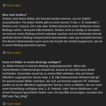
Nach oben
Was sind Smilies?
Smilies sind kleine Bilder, die benutzt werden können, um ein Gefühl
auszudrücken. Für jeden Smilie gibt es einen kurzen Code, z. B. bedeutet :)
fröhlich und :( traurig. Die Liste aller Smilies kannst du beim Verfassen eines
Beitrags sehen. Versuche bitte trotzdem, Smilies nicht zu häufig zu benutzen,
sie können einen Beitrag schnell unlesbar machen und ein Moderator könnte
deshalb deinen Beitrag entsprechend überarbeiten oder gar komplett löschen.
Die Board-Administration kann auch die Anzahl der Smilies begrenzen, die du
in einem Beitrag benutzen kannst.
Nach oben
Kann ich Bilder in meine Beiträge einfügen?
Ja, Bilder können in deinem Beitrag angezeigt werden. Wenn die
Administration Dateianhänge erlaubt hat, kannst du das Bild auch direkt
hochladen. Ansonsten musst du zu einem Bild verlinken, das auf einem
öffentlich zugänglichen Server liegt, z. B. http://www.domain.tld/mein-bild.gif.
Du kannst weder Bilder verlinken, die sich auf deinem eigenen PC befinden
(außer es ist ein öffentlich zugänglicher Server), noch zu Bildern, die nur nach
einer Anmeldung verfügbar sind, z. B. Hotmail- oder Yahoo-Mailboxen, mit
einem Passwort geschützte Seiten usw. Um das Bild anzuzeigen, benutze den
BBCode-Tag „[img]“.
Nach oben