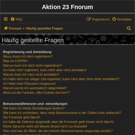
Aktion 23 Fnorum
FAQ
Registrieren
Anmelden
S
Fnorum
Häufig gestellte Fragen
u
Häufig gestellte Fragen
c
h
Registrierung und Anmeldung
Wozu muss ich mich registrieren?
e
Was ist COPPA?
Warum kann ich mich nicht registrieren?
Ich habe mich registriert, kann mich aber nicht anmelden!
Warum kann ich mich nicht anmelden?
Ich habe mich vor einiger Zeit registriert, kann mich aber nicht mehr anmelden?!
Ich habe mein Passwort vergessen!
Warum werde ich automatisch abgemeldet?
Wozu ist die Funktion „Alle Cookies löschen“?
Benutzerpräferenzen und -einstellungen
Wie kann ich meine Einstellungen ändern?
Wie kann ich verhindern, dass mein Benutzername in der Online-Liste auftaucht?
Die Forenuhr geht falsch!
Ich habe die Zeitzone eingestellt, aber die Forenuhr geht immer noch falsch!
Meine Sprache steht auf diesem Board nicht zur Auswahl!
Was sind das für Bilder, die bei meinem Benutzernamen angezeigt werden?