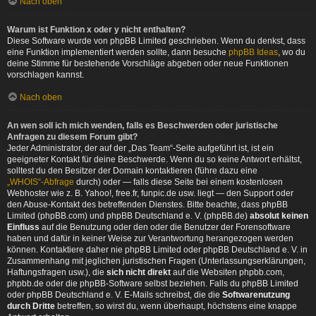
Nach oben
Warum ist Funktion x oder y nicht enthalten?
Diese Software wurde von phpBB Limited geschrieben. Wenn du denkst, dass
eine Funktion implementiert werden sollte, dann besuche
phpBB Ideas
, wo du
deine Stimme für bestehende Vorschläge abgeben oder neue Funktionen
vorschlagen kannst.
Nach oben
An wen soll ich mich wenden, falls es Beschwerden oder juristische
Anfragen zu diesem Forum gibt?
Jeder Administrator, der auf der „Das Team“-Seite aufgeführt ist, ist ein
geeigneter Kontakt für deine Beschwerde. Wenn du so keine Antwort erhältst,
solltest du den Besitzer der Domain kontaktieren (führe dazu eine
„WHOIS“-Abfrage
durch) oder — falls diese Seite bei einem kostenlosen
Webhoster wie z. B. Yahoo!, free.fr, funpic.de usw. liegt — den Support oder
den Abuse-Kontakt des betreffenden Dienstes. Bitte beachte, dass phpBB
Limited (phpBB.com) und phpBB Deutschland e. V. (phpBB.de)
absolut keinen
Einfluss
auf die Benutzung oder den oder die Benutzer der Forensoftware
haben und dafür in keiner Weise zur Verantwortung herangezogen werden
können. Kontaktiere daher nie phpBB Limited oder phpBB Deutschland e. V. in
Zusammenhang mit jeglichen juristischen Fragen (Unterlassungserklärungen,
Haftungsfragen usw.), die
sich nicht direkt
auf die Websiten phpbb.com,
phpbb.de oder die phpBB-Software selbst beziehen. Falls du phpBB Limited
oder phpBB Deutschland e. V. E-Mails schreibst, die die
Softwarenutzung
durch Dritte
betreffen, so wirst du, wenn überhaupt, höchstens eine knappe