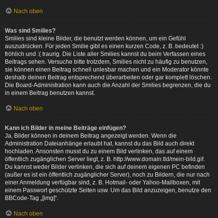
Nach oben
Was sind Smilies?
Smilies sind kleine Bilder, die benutzt werden können, um ein Gefühl
auszudrücken. Für jeden Smilie gibt es einen kurzen Code, z. B. bedeutet :)
fröhlich und :( traurig. Die Liste aller Smilies kannst du beim Verfassen eines
Beitrags sehen. Versuche bitte trotzdem, Smilies nicht zu häufig zu benutzen,
sie können einen Beitrag schnell unlesbar machen und ein Moderator könnte
deshalb deinen Beitrag entsprechend überarbeiten oder gar komplett löschen.
Die Board-Administration kann auch die Anzahl der Smilies begrenzen, die du
in einem Beitrag benutzen kannst.
Nach oben
Kann ich Bilder in meine Beiträge einfügen?
Ja, Bilder können in deinem Beitrag angezeigt werden. Wenn die
Administration Dateianhänge erlaubt hat, kannst du das Bild auch direkt
hochladen. Ansonsten musst du zu einem Bild verlinken, das auf einem
öffentlich zugänglichen Server liegt, z. B. http://www.domain.tld/mein-bild.gif.
Du kannst weder Bilder verlinken, die sich auf deinem eigenen PC befinden
(außer es ist ein öffentlich zugänglicher Server), noch zu Bildern, die nur nach
einer Anmeldung verfügbar sind, z. B. Hotmail- oder Yahoo-Mailboxen, mit
einem Passwort geschützte Seiten usw. Um das Bild anzuzeigen, benutze den
BBCode-Tag „[img]“.
Nach oben