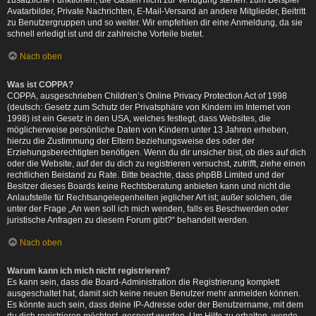
zusätzliche Funktionen, die Gästen nicht zur Verfügung stehen: zum Beispiel
Avatarbilder, Private Nachrichten, E-Mail-Versand an andere Mitglieder, Beitritt
zu Benutzergruppen und so weiter. Wir empfehlen dir eine Anmeldung, da sie
schnell erledigt ist und dir zahlreiche Vorteile bietet.
Nach oben
Was ist COPPA?
COPPA, ausgeschrieben Children’s Online Privacy Protection Act of 1998
(deutsch: Gesetz zum Schutz der Privatsphäre von Kindern im Internet von
1998) ist ein Gesetz in den USA, welches festlegt, dass Websites, die
möglicherweise persönliche Daten von Kindern unter 13 Jahren erheben,
hierzu die Zustimmung der Eltern beziehungsweise des oder der
Erziehungsberechtigten benötigen. Wenn du dir unsicher bist, ob dies auf dich
oder die Website, auf der du dich zu registrieren versuchst, zutrifft, ziehe einen
rechtlichen Beistand zu Rate. Bitte beachte, dass phpBB Limited und der
Besitzer dieses Boards keine Rechtsberatung anbieten kann und nicht die
Anlaufstelle für Rechtsangelegenheiten jeglicher Art ist; außer solchen, die
unter der Frage „An wen soll ich mich wenden, falls es Beschwerden oder
juristische Anfragen zu diesem Forum gibt?“ behandelt werden.
Nach oben
Warum kann ich mich nicht registrieren?
Es kann sein, dass die Board-Administration die Registrierung komplett
ausgeschaltet hat, damit sich keine neuen Benutzer mehr anmelden können.
Es könnte auch sein, dass deine IP-Adresse oder der Benutzername, mit dem