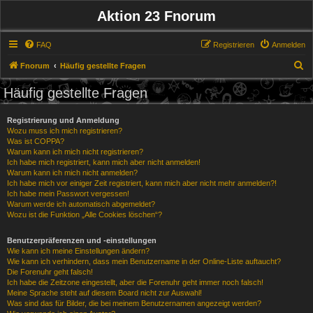
Aktion 23 Fnorum
FAQ
Registrieren
Anmelden
S
Fnorum
Häufig gestellte Fragen
u
Häufig gestellte Fragen
c
h
Registrierung und Anmeldung
Wozu muss ich mich registrieren?
e
Was ist COPPA?
Warum kann ich mich nicht registrieren?
Ich habe mich registriert, kann mich aber nicht anmelden!
Warum kann ich mich nicht anmelden?
Ich habe mich vor einiger Zeit registriert, kann mich aber nicht mehr anmelden?!
Ich habe mein Passwort vergessen!
Warum werde ich automatisch abgemeldet?
Wozu ist die Funktion „Alle Cookies löschen“?
Benutzerpräferenzen und -einstellungen
Wie kann ich meine Einstellungen ändern?
Wie kann ich verhindern, dass mein Benutzername in der Online-Liste auftaucht?
Die Forenuhr geht falsch!
Ich habe die Zeitzone eingestellt, aber die Forenuhr geht immer noch falsch!
Meine Sprache steht auf diesem Board nicht zur Auswahl!
Was sind das für Bilder, die bei meinem Benutzernamen angezeigt werden?