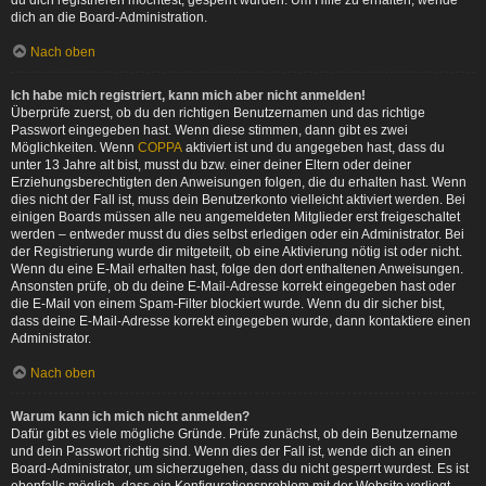
du dich registrieren möchtest, gesperrt wurden. Um Hilfe zu erhalten, wende
dich an die Board-Administration.
Nach oben
Ich habe mich registriert, kann mich aber nicht anmelden!
Überprüfe zuerst, ob du den richtigen Benutzernamen und das richtige
Passwort eingegeben hast. Wenn diese stimmen, dann gibt es zwei
Möglichkeiten. Wenn
COPPA
aktiviert ist und du angegeben hast, dass du
unter 13 Jahre alt bist, musst du bzw. einer deiner Eltern oder deiner
Erziehungsberechtigten den Anweisungen folgen, die du erhalten hast. Wenn
dies nicht der Fall ist, muss dein Benutzerkonto vielleicht aktiviert werden. Bei
einigen Boards müssen alle neu angemeldeten Mitglieder erst freigeschaltet
werden – entweder musst du dies selbst erledigen oder ein Administrator. Bei
der Registrierung wurde dir mitgeteilt, ob eine Aktivierung nötig ist oder nicht.
Wenn du eine E-Mail erhalten hast, folge den dort enthaltenen Anweisungen.
Ansonsten prüfe, ob du deine E-Mail-Adresse korrekt eingegeben hast oder
die E-Mail von einem Spam-Filter blockiert wurde. Wenn du dir sicher bist,
dass deine E-Mail-Adresse korrekt eingegeben wurde, dann kontaktiere einen
Administrator.
Nach oben
Warum kann ich mich nicht anmelden?
Dafür gibt es viele mögliche Gründe. Prüfe zunächst, ob dein Benutzername
und dein Passwort richtig sind. Wenn dies der Fall ist, wende dich an einen
Board-Administrator, um sicherzugehen, dass du nicht gesperrt wurdest. Es ist